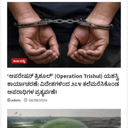
ತಾಜಾ ಸುದ್ದಿ
‘ಆಪರೇಷನ್ ತ್ರಿಶೂಲ್’ (Operation Trishul) ಯಶಸ್ವಿ
ಕಾರ್ಯಾಚರಣೆ: ವಿದೇಶಗಳಿಂದ ೨೭೪ ತಲೆಮರೆಸಿಕೊಂಡ
ಅಪರಾಧಿಗಳ ಪ್ರತ್ಯರ್ಪಣೆ!
admin
06/08/2026