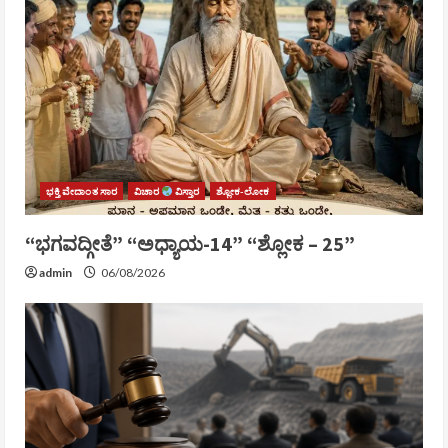
ಭಕ್ತಿ ವೇದಾಂತ ಸಾರ
ವಿಚಾರ
ವಿಸ್ತಾರ
ಶ್ಲೋಕ-ಲೋಕ
“ಭಗವದ್ಗೀತೆ” “ಅಧ್ಯಾಯ-14” “ಶ್ಲೋಕ – 25”
admin
06/08/2026