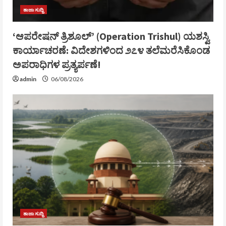
ತಾಜಾ ಸುದ್ದಿ
‘ಆಪರೇಷನ್ ತ್ರಿಶೂಲ್’ (Operation Trishul) ಯಶಸ್ವಿ
ಕಾರ್ಯಾಚರಣೆ: ವಿದೇಶಗಳಿಂದ ೨೭೪ ತಲೆಮರೆಸಿಕೊಂಡ
ಅಪರಾಧಿಗಳ ಪ್ರತ್ಯರ್ಪಣೆ!
admin
06/08/2026
ತಾಜಾ ಸುದ್ದಿ