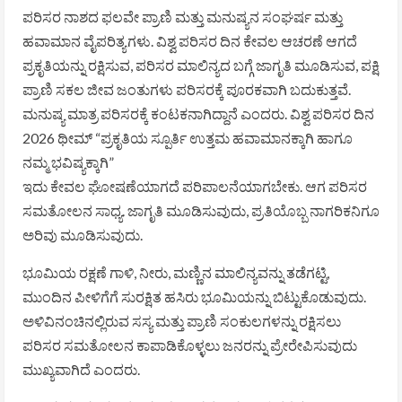
ಪರಿಸರ ನಾಶದ ಫಲವೇ ಪ್ರಾಣಿ ಮತ್ತು ಮನುಷ್ಯನ ಸಂಘರ್ಷ ಮತ್ತು
ಹವಾಮಾನ ವೈಪರಿತ್ಯಗಳು. ವಿಶ್ವ ಪರಿಸರ ದಿನ ಕೇವಲ ಆಚರಣೆ ಆಗದೆ
ಪ್ರಕೃತಿಯನ್ನು ರಕ್ಷಿಸುವ, ಪರಿಸರ ಮಾಲಿನ್ಯದ ಬಗ್ಗೆ ಜಾಗೃತಿ ಮೂಡಿಸುವ, ಪಕ್ಷಿ
ಪ್ರಾಣಿ ಸಕಲ ಜೀವ ಜಂತುಗಳು ಪರಿಸರಕ್ಕೆ ಪೂರಕವಾಗಿ ಬದುಕುತ್ತವೆ.
ಮನುಷ್ಯ ಮಾತ್ರ ಪರಿಸರಕ್ಕೆ ಕಂಟಕನಾಗಿದ್ದಾನೆ ಎಂದರು. ವಿಶ್ವ ಪರಿಸರ ದಿನ
2026 ಥೀಮ್ “ಪ್ರಕೃತಿಯ ಸ್ಪೂರ್ತಿ ಉತ್ತಮ ಹವಾಮಾನಕ್ಕಾಗಿ ಹಾಗೂ
ನಮ್ಮ ಭವಿಷ್ಯಕ್ಕಾಗಿ”
ಇದು ಕೇವಲ ಘೋಷಣೆಯಾಗದೆ ಪರಿಪಾಲನೆಯಾಗಬೇಕು. ಆಗ ಪರಿಸರ
ಸಮತೋಲನ ಸಾಧ್ಯ. ಜಾಗೃತಿ ಮೂಡಿಸುವುದು, ಪ್ರತಿಯೊಬ್ಬ ನಾಗರಿಕನಿಗೂ
ಅರಿವು ಮೂಡಿಸುವುದು.
ಭೂಮಿಯ ರಕ್ಷಣೆ ಗಾಳಿ, ನೀರು, ಮಣ್ಣಿನ ಮಾಲಿನ್ಯವನ್ನು ತಡೆಗಟ್ಟಿ,
ಮುಂದಿನ ಪೀಳಿಗೆಗೆ ಸುರಕ್ಷಿತ ಹಸಿರು ಭೂಮಿಯನ್ನು ಬಿಟ್ಟುಕೊಡುವುದು.
ಅಳಿವಿನಂಚಿನಲ್ಲಿರುವ ಸಸ್ಯ ಮತ್ತು ಪ್ರಾಣಿ ಸಂಕುಲಗಳನ್ನು ರಕ್ಷಿಸಲು
ಪರಿಸರ ಸಮತೋಲನ ಕಾಪಾಡಿಕೊಳ್ಳಲು ಜನರನ್ನು ಪ್ರೇರೇಪಿಸುವುದು
ಮುಖ್ಯವಾಗಿದೆ ಎಂದರು.