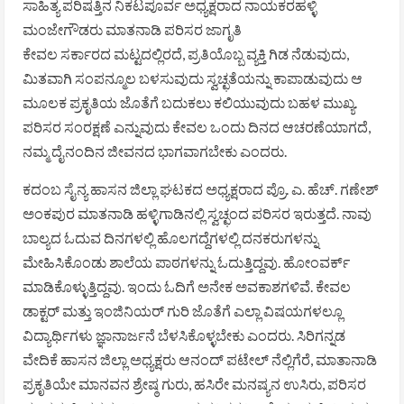
ಸಾಹಿತ್ಯ ಪರಿಷತ್ತಿನ ನಿಕಟಪೂರ್ವ ಅಧ್ಯಕ್ಷರಾದ ನಾಯಕರಹಳ್ಳಿ
ಮಂಜೇಗೌಡರು ಮಾತನಾಡಿ ಪರಿಸರ ಜಾಗೃತಿ
ಕೇವಲ ಸರ್ಕಾರದ ಮಟ್ಟದಲ್ಲಿರದೆ, ಪ್ರತಿಯೊಬ್ಬ ವ್ಯಕ್ತಿ ಗಿಡ ನೆಡುವುದು,
ಮಿತವಾಗಿ ಸಂಪನ್ಮೂಲ ಬಳಸುವುದು ಸ್ವಚ್ಛತೆಯನ್ನು ಕಾಪಾಡುವುದು ಆ
ಮೂಲಕ ಪ್ರಕೃತಿಯ ಜೊತೆಗೆ ಬದುಕಲು ಕಲಿಯುವುದು ಬಹಳ ಮುಖ್ಯ.
ಪರಿಸರ ಸಂರಕ್ಷಣೆ ಎನ್ನುವುದು ಕೇವಲ ಒಂದು ದಿನದ ಆಚರಣೆಯಾಗದೆ,
ನಮ್ಮ ದೈನಂದಿನ ಜೀವನದ ಭಾಗವಾಗಬೇಕು ಎಂದರು.
ಕದಂಬ ಸೈನ್ಯ ಹಾಸನ ಜಿಲ್ಲಾ ಘಟಕದ ಅಧ್ಯಕ್ಷರಾದ ಪ್ರೊ. ಎ. ಹೆಚ್. ಗಣೇಶ್
ಅಂಕಪುರ ಮಾತನಾಡಿ ಹಳ್ಳಿಗಾಡಿನಲ್ಲಿ ಸ್ವಚ್ಛಂದ ಪರಿಸರ ಇರುತ್ತದೆ. ನಾವು
ಬಾಲ್ಯದ ಓದುವ ದಿನಗಳಲ್ಲಿ ಹೊಲಗದ್ದೆಗಳಲ್ಲಿ ದನಕರುಗಳನ್ನು
ಮೇಹಿಸಿಕೊಂಡು ಶಾಲೆಯ ಪಾಠಗಳನ್ನು ಓದುತ್ತಿದ್ದವು. ಹೋಂವರ್ಕ್
ಮಾಡಿಕೊಳ್ಳುತ್ತಿದ್ದವು. ಇಂದು ಓದಿಗೆ ಅನೇಕ ಅವಕಾಶಗಳಿವೆ. ಕೇವಲ
ಡಾಕ್ಟರ್ ಮತ್ತು ಇಂಜಿನಿಯರ್ ಗುರಿ ಜೊತೆಗೆ ಎಲ್ಲಾ ವಿಷಯಗಳಲ್ಲೂ
ವಿದ್ಯಾರ್ಥಿಗಳು ಜ್ಞಾನಾರ್ಜನೆ ಬೆಳಸಿಕೊಳ್ಳಬೇಕು ಎಂದರು. ಸಿರಿಗನ್ನಡ
ವೇದಿಕೆ ಹಾಸನ ಜಿಲ್ಲಾ ಅಧ್ಯಕ್ಷರು ಆನಂದ್ ಪಟೇಲ್ ನೆಲ್ಲಿಗೆರೆ, ಮಾತಾನಾಡಿ
ಪ್ರಕೃತಿಯೇ ಮಾನವನ ಶ್ರೇಷ್ಠ ಗುರು, ಹಸಿರೇ ಮನಷ್ಯನ ಉಸಿರು, ಪರಿಸರ