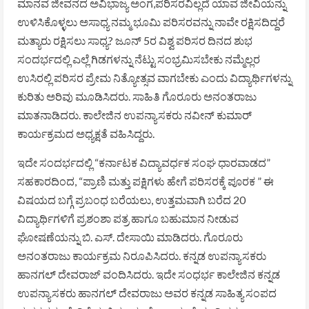
ಮಾನವ ಜೀವನದ ಅವಿಭಾಜ್ಯ ಅಂಗ,ಪರಿಸರವಿಲ್ಲದೆ ಯಾವ ಜೀವಿಯನ್ನು
ಉಳಿಸಿಕೊಳ್ಳಲು ಅಸಾಧ್ಯ ನಮ್ಮ ಭೂಮಿ ಪರಿಸರವನ್ನು ನಾವೇ ರಕ್ಷಿಸದಿದ್ದರೆ
ಮತ್ಯಾರು ರಕ್ಷಿಸಲು ಸಾಧ್ಯ? ಜೂನ್ 5ರ ವಿಶ್ವ ಪರಿಸರ ದಿನದ ಶುಭ
ಸಂದರ್ಭದಲ್ಲಿ ಎಲ್ಲೆ ಗಿಡಗಳನ್ನು ನೆಟ್ಟು ಸಂಭ್ರಮಿಸಬೇಕು ನಮ್ಮೆಲ್ಲರ
ಉಸಿರಲ್ಲಿ ಪರಿಸರ ಪ್ರೇಮ ನಿತ್ಯೋತ್ಸವ ವಾಗಬೇಕು ಎಂದು ವಿದ್ಯಾರ್ಥಿಗಳನ್ನು
ಕುರಿತು ಅರಿವು ಮೂಡಿಸಿದರು. ಸಾಹಿತಿ ಗೊರೂರು ಅನಂತರಾಜು
ಮಾತನಾಡಿದರು. ಕಾಲೇಜಿನ ಉಪನ್ಯಾಸಕರು ನವೀನ್ ಕುಮಾರ್
ಕಾರ್ಯಕ್ರಮದ ಅಧ್ಯಕ್ಷತೆ ವಹಿಸಿದ್ದರು.
ಇದೇ ಸಂದರ್ಭದಲ್ಲಿ “ಕರ್ನಾಟಕ ವಿದ್ಯಾವರ್ಧಕ ಸಂಘ ಧಾರವಾಡದ”
ಸಹಕಾರದಿಂದ, “ಪ್ರಾಣಿ ಮತ್ತು ಪಕ್ಷಿಗಳು ಹೇಗೆ ಪರಿಸರಕ್ಕೆ ಪೂರಕ ” ಈ
ವಿಷಯದ ಬಗ್ಗೆ ಪ್ರಬಂಧ ಬರೆಯಲು, ಉತ್ತಮವಾಗಿ ಬರೆದ 20
ವಿದ್ಯಾರ್ಥಿಗಳಿಗೆ ಪ್ರಶಂಶಾ ಪತ್ರ ಹಾಗೂ ಬಹುಮಾನ ನೀಡುವ
ಘೋಷಣೆಯನ್ನು ಬಿ. ಎಸ್. ದೇಸಾಯಿ ಮಾಡಿದರು. ಗೊರೂರು
ಅನಂತರಾಜು ಕಾರ್ಯಕ್ರಮ ನಿರೂಪಿಸಿದರು. ಕನ್ನಡ ಉಪನ್ಯಾಸಕರು
ಹಾನಗಲ್ ದೇವರಾಜ್ ವಂದಿಸಿದರು. ಇದೇ ಸಂಧರ್ಭ ಕಾಲೇಜಿನ ಕನ್ನಡ
ಉಪನ್ಯಾಸಕರು ಹಾನಗಲ್ ದೇವರಾಜು ಅವರ ಕನ್ನಡ ಸಾಹಿತ್ಯ ಸಂಪದ