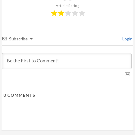
R
Article Rating
e
a
d
Subscribe
Login
i
n
g
0
COMMENTS