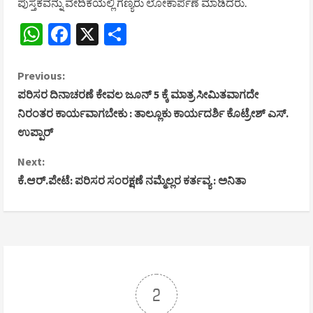
ಪುಸ್ತಕವನ್ನು ವೇದಿಕೆಯಲ್ಲಿ ಗಣ್ಯರು ಲೋಕಾರ್ಪಣೆ ಮಾಡಿದರು.
WhatsApp
Facebook
X
Share
C
Previous:
ಪರಿಸರ ದಿನಾಚರಣೆ ಕೇವಲ ಜೂನ್ 5 ಕ್ಕೆ ಮಾತ್ರ ಸೀಮಿತವಾಗದೇ
o
ನಿರಂತರ ಕಾರ್ಯವಾಗಬೇಕು : ತಾಲ್ಲೂಕು ಕಾರ್ಯದರ್ಶಿ ಕೊಟ್ರೇಶ್ ಎಸ್.
ಉಪ್ಪಾರ್
n
Next:
t
ಕೆ.ಆರ್.ಪೇಟೆ: ಪರಿಸರ ಸಂರಕ್ಷಣೆ ನಮ್ಮೆಲ್ಲರ ಕರ್ತವ್ಯ : ಅನಿತಾ
i
n
u
e
2