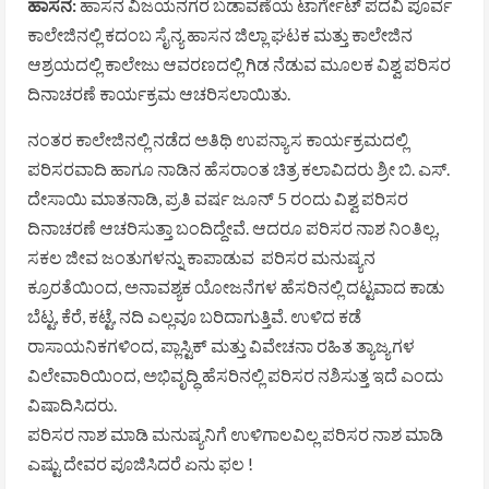
ಹಾಸನ:
ಹಾಸನ ವಿಜಯನಗರ ಬಡಾವಣೆಯ ಟಾರ್ಗೇಟ್ ಪದವಿ ಪೂರ್ವ
ಕಾಲೇಜಿನಲ್ಲಿ ಕದಂಬ ಸೈನ್ಯ ಹಾಸನ ಜಿಲ್ಲಾ ಘಟಕ ಮತ್ತು ಕಾಲೇಜಿನ
ಆಶ್ರಯದಲ್ಲಿ ಕಾಲೇಜು ಆವರಣದಲ್ಲಿ ಗಿಡ ನೆಡುವ ಮೂಲಕ ವಿಶ್ವ ಪರಿಸರ
ದಿನಾಚರಣೆ ಕಾರ್ಯಕ್ರಮ ಆಚರಿಸಲಾಯಿತು.
ನಂತರ ಕಾಲೇಜಿನಲ್ಲಿ ನಡೆದ ಅತಿಥಿ ಉಪನ್ಯಾಸ ಕಾರ್ಯಕ್ರಮದಲ್ಲಿ
ಪರಿಸರವಾದಿ ಹಾಗೂ ನಾಡಿನ ಹೆಸರಾಂತ ಚಿತ್ರ ಕಲಾವಿದರು ಶ್ರೀ ಬಿ. ಎಸ್.
ದೇಸಾಯಿ ಮಾತನಾಡಿ, ಪ್ರತಿ ವರ್ಷ ಜೂನ್ 5 ರಂದು ವಿಶ್ವ ಪರಿಸರ
ದಿನಾಚರಣೆ ಆಚರಿಸುತ್ತಾ ಬಂದಿದ್ದೇವೆ. ಆದರೂ ಪರಿಸರ ನಾಶ ನಿಂತಿಲ್ಲ,
ಸಕಲ ಜೀವ ಜಂತುಗಳನ್ನು ಕಾಪಾಡುವ ಪರಿಸರ ಮನುಷ್ಯನ
ಕ್ರೂರತೆಯಿಂದ, ಅನಾವಶ್ಯಕ ಯೋಜನೆಗಳ ಹೆಸರಿನಲ್ಲಿ ದಟ್ಟವಾದ ಕಾಡು
ಬೆಟ್ಟ, ಕೆರೆ, ಕಟ್ಟೆ, ನದಿ ಎಲ್ಲವೂ ಬರಿದಾಗುತ್ತಿವೆ. ಉಳಿದ ಕಡೆ
ರಾಸಾಯನಿಕಗಳಿಂದ, ಪ್ಲಾಸ್ಟಿಕ್ ಮತ್ತು ವಿವೇಚನಾ ರಹಿತ ತ್ಯಾಜ್ಯಗಳ
ವಿಲೇವಾರಿಯಿಂದ, ಅಭಿವೃದ್ಧಿ ಹೆಸರಿನಲ್ಲಿ ಪರಿಸರ ನಶಿಸುತ್ತ ಇದೆ ಎಂದು
ವಿಷಾದಿಸಿದರು.
ಪರಿಸರ ನಾಶ ಮಾಡಿ ಮನುಷ್ಯನಿಗೆ ಉಳಿಗಾಲವಿಲ್ಲ ಪರಿಸರ ನಾಶ ಮಾಡಿ
ಎಷ್ಟು ದೇವರ ಪೂಜಿಸಿದರೆ ಏನು ಫಲ !