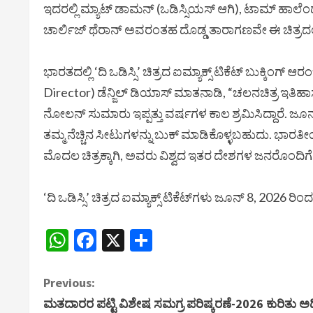
ಇದರಲ್ಲಿ ಮ್ಯಾಟ್ ಡಾಮನ್ (ಒಡಿಸ್ಸಿಯಸ್ ಆಗಿ), ಟಾಮ್ ಹಾಲೆಂಡ್ 
ಚಾರ್ಲಿಜ್ ಥೆರಾನ್ ಅವರಂತಹ ದೊಡ್ಡ ತಾರಾಗಣವೇ ಈ ಚಿತ್ರದಲ್ಲ
ಭಾರತದಲ್ಲಿ ‘ದಿ ಒಡಿಸ್ಸಿ’ ಚಿತ್ರದ ಐಮ್ಯಾಕ್ಸ್ ಟಿಕೆಟ್ ಬುಕ್ಕಿಂ
Director) ಡೆನ್ಜಿಲ್ ಡಿಯಾಸ್ ಮಾತನಾಡಿ, “ಚಲನಚಿತ್ರ ಇತಿಹಾಸದ
ನೋಲನ್ ಸುಮಾರು ಇಪ್ಪತ್ತು ವರ್ಷಗಳ ಕಾಲ ಶ್ರಮಿಸಿದ್ದಾರೆ. 
ತಮ್ಮ ನೆಚ್ಚಿನ ಸೀಟುಗಳನ್ನು ಬುಕ್ ಮಾಡಿಕೊಳ್ಳಬಹುದು. ಭಾರ
ಮೊದಲ ಚಿತ್ರಕ್ಕಾಗಿ, ಅವರು ವಿಶ್ವದ ಇತರ ದೇಶಗಳ ಜನರೊಂದಿಗೆ ಒಟ್ಟ
‘ದಿ ಒಡಿಸ್ಸಿ’ ಚಿತ್ರದ ಐಮ್ಯಾಕ್ಸ್ ಟಿಕೆಟ್‌ಗಳು ಜೂನ್ 8, 202
WhatsApp
Facebook
X
Share
C
Previous:
ಮತದಾರರ ಪಟ್ಟಿ ವಿಶೇಷ ಸಮಗ್ರ ಪರಿಷ್ಕರಣೆ-2026 ಕುರಿತು ಅಧ