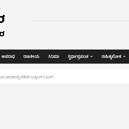
ಅಪರಾಧ
ರಾಜಕೀಯ
ಸಿನಿಮಾ
ಸ್ಪರ್ಧಾಪ್ರಪಂಚ
ಸಾಹಿತ್ಯಲೋಕ
ರಿಂದ ಭಾರತದಲ್ಲಿ ಟಿಕೆಟ್ ಬುಕ್ಕಿಂಗ್ ಓಪನ್!