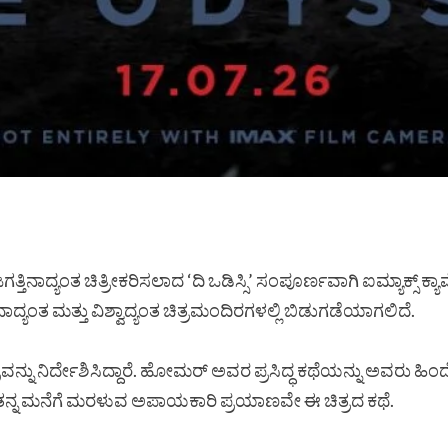
ಸಿ ಜಗತ್ತಿನಾದ್ಯಂತ ಚಿತ್ರೀಕರಿಸಲಾದ ‘ದಿ ಒಡಿಸ್ಸಿ’ ಸಂಪೂರ್ಣವಾಗಿ ಐಮ್ಯಾಕ
ದ್ಯಂತ ಮತ್ತು ವಿಶ್ವಾದ್ಯಂತ ಚಿತ್ರಮಂದಿರಗಳಲ್ಲಿ ಬಿಡುಗಡೆಯಾಗಲಿದೆ.
ತ್ರವನ್ನು ನಿರ್ದೇಶಿಸಿದ್ದಾರೆ. ಹೋಮರ್ ಅವರ ಪ್ರಸಿದ್ಧ ಕಥೆಯನ್ನು ಅವರು ಹ
ತನ್ನ ಮನೆಗೆ ಮರಳುವ ಅಪಾಯಕಾರಿ ಪ್ರಯಾಣವೇ ಈ ಚಿತ್ರದ ಕಥೆ.