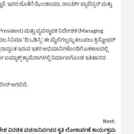
ದಾರೆ. ಇವರ ಜೊತೆಗೆ ಝೆಂಡಾಯಾ, ರಾಬರ್ಟ್ ಪ್ಯಾಟಿನ್ಸನ್ ಮತ್ತು
ce President) ಮತ್ತು ವ್ಯವಸ್ಥಾಪಕ ನಿರ್ದೇಶಕ (Managing
ಿನಿಮಾ ‘ದಿ ಒಡಿಸ್ಸಿ’. ಈ ಮೈಲಿಗಲ್ಲನ್ನು ತಲುಪಲು ಕ್ರಿಸ್ಟೋಫರ್
್ತಿನಾದ್ಯಂತ ಇರುವ ಇತರ ಅಭಿಮಾನಿಗಳೊಂದಿಗೆ ಏಕಕಾಲದಲ್ಲಿ
 ಐಮ್ಯಾಕ್ಸ್ ಕ್ಯಾಮೆರಾಗಳಲ್ಲಿ ನಿರ್ಮಾಣಗೊಂಡ ಇತಿಹಾಸದ
ಿಲೀಸ್ ಆಗಲಿದೆ.
Next:
ಶ ವಿರಚಿತ ವಚನಾನಿರ್ವಚನ ಕೃತಿ ಲೋಕಾರ್ಪಣೆ ಕಾರ್ಯಕ್ರಮ