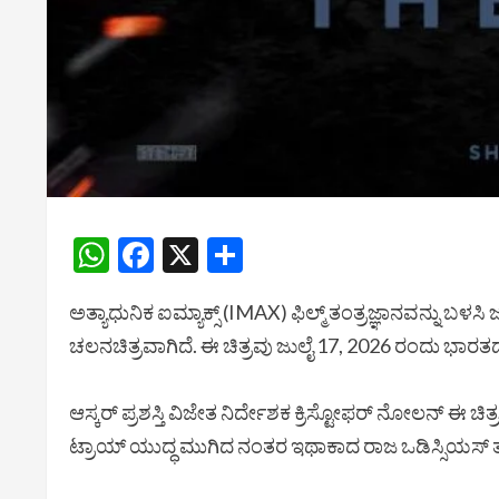
WhatsApp
Facebook
X
Share
ಅತ್ಯಾಧುನಿಕ ಐಮ್ಯಾಕ್ಸ್ (IMAX) ಫಿಲ್ಮ್ ತಂತ್ರಜ್ಞಾನವನ್ನು ಬಳ
ಚಲನಚಿತ್ರವಾಗಿದೆ. ಈ ಚಿತ್ರವು ಜುಲೈ 17, 2026 ರಂದು ಭಾರತದಾ
ಆಸ್ಕರ್ ಪ್ರಶಸ್ತಿ ವಿಜೇತ ನಿರ್ದೇಶಕ ಕ್ರಿಸ್ಟೋಫರ್ ನೋಲನ್ ಈ ಚಿ
ಟ್ರಾಯ್ ಯುದ್ಧ ಮುಗಿದ ನಂತರ ಇಥಾಕಾದ ರಾಜ ಒಡಿಸ್ಸಿಯಸ್ 