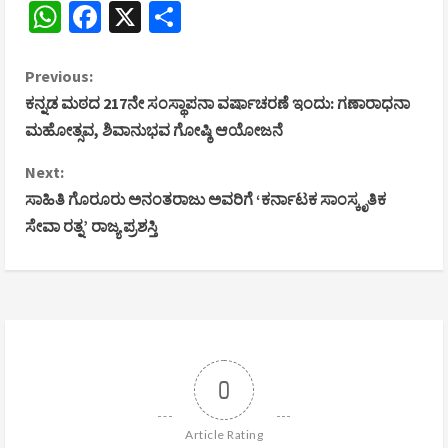
WhatsApp
Facebook
X
Share
C
Previous:
ಕನ್ನಡ ಮಠದ 217ನೇ ಸಂಸ್ಥಾಪನಾ ವರ್ಷಾಚರಣೆ ಇಂದು: ಗಣಾರಾಧನಾ
o
ಮಹೋತ್ಸವ, ಶಿವಾನುಭವ ಗೋಷ್ಠಿ ಆಯೋಜನೆ
n
Next:
ಸಾಹಿತಿ ಗೊರೂರು ಅನಂತರಾಜು ಅವರಿಗೆ ‘ಕರ್ನಾಟಕ ಸಾಂಸ್ಕೃತಿಕ
t
ಸೇವಾ ರತ್ನ’ ರಾಜ್ಯ ಪ್ರಶಸ್ತಿ
i
n
u
e
0
R
Article Rating