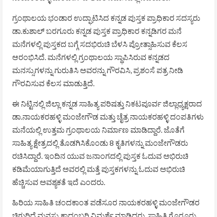
ಗ್ರಂಥಾಲಯ ಭಂಡಾರ ಉದ್ಘಾಟಿಸಿದ ಕನ್ನಡ ಪುಸ್ತಕ ಪ್ರಾಧಿಕಾರ ಸದಸ್ಯರು
ಡಾ.ಕುಶಾಲ್ ಬರಗೂರು ಕನ್ನಡ ಪುಸ್ತಕ ಪ್ರಾಧಿಕಾರ ಕನ್ನಡಿಗರ ಮನೆ
ಮನೆಗಳಲ್ಲಿ ಪುಸ್ತಕದ ಬಗ್ಗೆ ಸದಭಿರುಚಿ ಬೆಳಸಿ ಪ್ರೋತ್ಸಾಹಿಸುವ ಕೆಲಸ
ಆರಂಭಿಸಿದೆ. ಮನೆಗಳಲ್ಲಿ ಗ್ರಂಥಾಲಯ ಸ್ಥಾಪಿಸಿರುವ ಕನ್ನಡದ
ಮನಸ್ಸುಗಳನ್ನು ಗುರುತಿಸಿ ಅವರನ್ನು ಗೌರವಿಸಿ, ಪ್ರಶಂಸೆ ಪತ್ರ ನೀಡಿ
ಗೌರವಿಸುವ ಕೆಲಸ ಮಾಡುತ್ತಿದೆ.
ಈ ನಿಟ್ಟಿನಲ್ಲಿ ಜಿಲ್ಲಾ ಕನ್ನಡ ಸಾಹಿತ್ಯ ಪರಿಷತ್ತು ನಿಕಟಪೂರ್ವ ಜಿಲ್ಲಾಧ್ಯಕ್ಷರಾದ
ಡಾ.ನಾಯಕರಹಳ್ಳಿ ಮಂಜೇಗೌಡ ಮತ್ತು ಚೈತ್ರ ನಾಯಕರಹಳ್ಳಿ ದಂಪತಿಗಳು
ಮನೆಯಲ್ಲಿ ಉತ್ತಮ ಗ್ರಂಥಾಲಯ ನಿರ್ಮಾಣ ಮಾಡಿದ್ದಾರೆ. ಜೊತೆಗೆ
ಸಾಹಿತ್ಯ ಕ್ಷೇತ್ರದಲ್ಲಿ ತೊಡಗಿಸಿಕೊಂಡು 8 ಕೃತಿಗಳನ್ನು ಮಂಜೇಗೌಡರು
ರಚಿಸಿದ್ದಾರೆ. ಇಂದಿನ ಯುವ ಜನಾಂಗದಲ್ಲಿ ಪುಸ್ತಕ ಓದುವ ಅಭಿರುಚಿ
ಕಡಿಮೆಯಾಗುತ್ತಿದೆ ಅವರಲ್ಲಿ ಮತ್ತೆ ಪುಸ್ತಕಗಳನ್ನು ಓದುವ ಅಭಿರುಚಿ
ಹೆಚ್ಚಿಸುವ ಅವಶ್ಯಕತೆ ಇದೆ ಎಂದರು.
ಹಿರಿಯ ಸಾಹಿತಿ ಚಂದಕಾಂತ ಪಡೆಸೂರ ನಾಯಕರಹಳ್ಳಿ ಮಂಜೇಗೌಡರ
ಚಿಗುರಿದೆ ಮನಸ್ಸು ಕಾದಂಬರಿ ವಿಮರ್ಶೆ ಮಾಡಿದರು. ಸಾಹಿತಿ ಗೊರೂರು