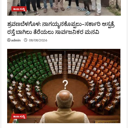
ತಾಜಾ ಸುದ್ದಿ
ಶ್ರವಣಬೆಳಗೊಳ: ನಾಗಯ್ಯನಕೊಪ್ಪಲು–ಸರ್ಕಾರಿ ಆಸ್ಪತ್ರೆ
ರಸ್ತೆ ಬಾಗಿಲು ತೆರೆಯಲು ಸಾರ್ವಜನಿಕರ ಮನವಿ
admin
08/08/2026
ತಾಜಾ ಸುದ್ದಿ