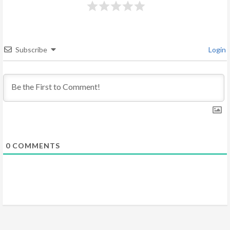
e
a
d
Subscribe
Login
i
n
g
0
COMMENTS