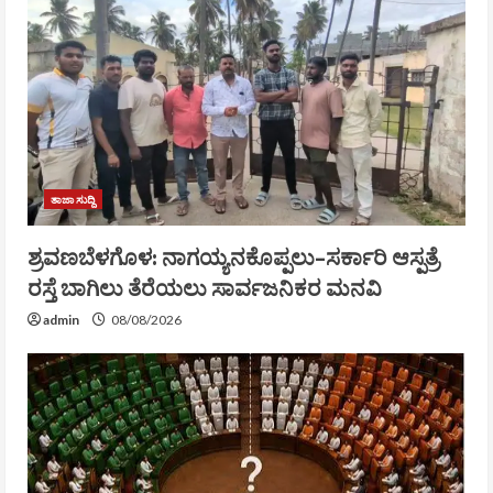
ತಾಜಾ ಸುದ್ದಿ
ಶ್ರವಣಬೆಳಗೊಳ: ನಾಗಯ್ಯನಕೊಪ್ಪಲು–ಸರ್ಕಾರಿ ಆಸ್ಪತ್ರೆ
ರಸ್ತೆ ಬಾಗಿಲು ತೆರೆಯಲು ಸಾರ್ವಜನಿಕರ ಮನವಿ
admin
08/08/2026