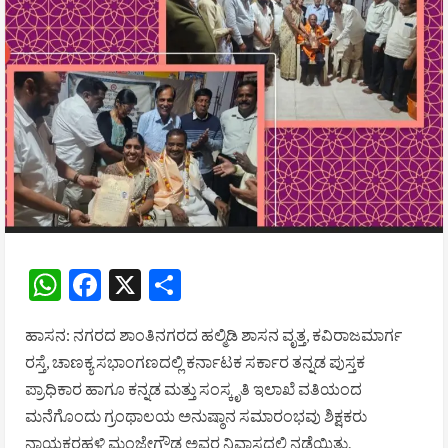
WhatsApp
Facebook
X
Share
ಹಾಸನ: ನಗರದ ಶಾಂತಿನಗರದ ಹಲ್ಮಿಡಿ ಶಾಸನ ವೃತ್ತ, ಕವಿರಾಜಮಾರ್ಗ
ರಸ್ತೆ, ಚಾಣಕ್ಯ ಸಭಾಂಗಣದಲ್ಲಿ ಕರ್ನಾಟಕ ಸರ್ಕಾರ ತನ್ನಡ ಪುಸ್ತಕ
ಪ್ರಾಧಿಕಾರ ಹಾಗೂ ಕನ್ನಡ ಮತ್ತು ಸಂಸ್ಕೃತಿ ಇಲಾಖೆ ವತಿಯಂದ
ಮನೆಗೊಂದು ಗ್ರಂಥಾಲಯ ಅನುಷ್ಠಾನ ಸಮಾರಂಭವು ಶಿಕ್ಷಕರು
ನಾಯಕರಹಳ್ಳಿ ಮಂಜೇಗೌಡ ಅವರ ನಿವಾಸದಲ್ಲಿ ನಡೆಯಿತು.