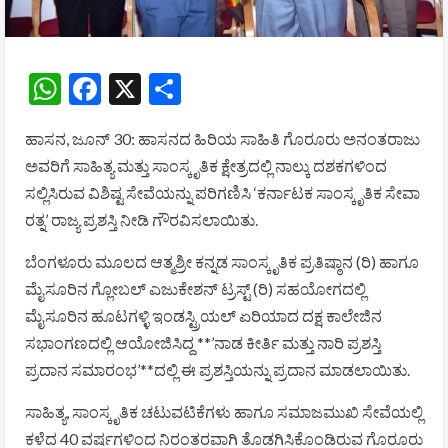
WhatsApp
Facebook
X
Share
ಹಾಸನ, ಜೂನ್ 30: ಹಾಸನದ ಹಿರಿಯ ಸಾಹಿತಿ ಗೊರೂರು ಅನಂತರಾಜು
ಅವರಿಗೆ ಸಾಹಿತ್ಯ ಮತ್ತು ಸಾಂಸ್ಕೃತಿಕ ಕ್ಷೇತ್ರದಲ್ಲಿ ನಾಲ್ಕು ದಶಕಗಳಿಂದ
ಸಲ್ಲಿಸಿರುವ ವಿಶಿಷ್ಟ ಸೇವೆಯನ್ನು ಪರಿಗಣಿಸಿ ‘ಕರ್ನಾಟಕ ಸಾಂಸ್ಕೃತಿಕ ಸೇವಾ
ರತ್ನ’ ರಾಜ್ಯ ಪ್ರಶಸ್ತಿ ನೀಡಿ ಗೌರವಿಸಲಾಯಿತು.
ಬೆಂಗಳೂರು ಮೂಲದ ಆತ್ಮಶ್ರೀ ಕನ್ನಡ ಸಾಂಸ್ಕೃತಿಕ ಪ್ರತಿಷ್ಠಾನ (ರಿ) ಹಾಗೂ
ಮೈಸೂರಿನ ಗ್ಲೋಬಲ್ ಎಜುಕೇಶನ್ ಟ್ರಸ್ಟ್ (ರಿ) ಸಹಯೋಗದಲ್ಲಿ
ಮೈಸೂರಿನ ಹೂಟಗಳ್ಳಿ ಇಂಡಸ್ಟ್ರಿಯಲ್ ಏರಿಯಾದ ದಕ್ಷ ಕಾಲೇಜಿನ
ಸಭಾಂಗಣದಲ್ಲಿ ಆಯೋಜಿಸಿದ್ದ **’ನಾಡ ಕೀರ್ತಿ ಮತ್ತು ನಾರಿ ಪ್ರಶಸ್ತಿ
ಪ್ರದಾನ ಸಮಾರಂಭ’**ದಲ್ಲಿ ಈ ಪ್ರಶಸ್ತಿಯನ್ನು ಪ್ರದಾನ ಮಾಡಲಾಯಿತು.
ಸಾಹಿತ್ಯ, ಸಾಂಸ್ಕೃತಿಕ ಚಟುವಟಿಕೆಗಳು ಹಾಗೂ ಸಮಾಜಮುಖಿ ಸೇವೆಯಲ್ಲಿ
ಕಳೆದ 40 ವರ್ಷಗಳಿಂದ ನಿರಂತರವಾಗಿ ತೊಡಗಿಸಿಕೊಂಡಿರುವ ಗೊರೂರು