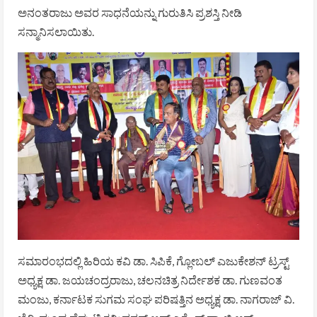
ಅನಂತರಾಜು ಅವರ ಸಾಧನೆಯನ್ನು ಗುರುತಿಸಿ ಪ್ರಶಸ್ತಿ ನೀಡಿ
ಸನ್ಮಾನಿಸಲಾಯಿತು.
ಸಮಾರಂಭದಲ್ಲಿ ಹಿರಿಯ ಕವಿ ಡಾ. ಸಿಪಿಕೆ, ಗ್ಲೋಬಲ್ ಎಜುಕೇಶನ್ ಟ್ರಸ್ಟ್
ಅಧ್ಯಕ್ಷ ಡಾ. ಜಯಚಂದ್ರರಾಜು, ಚಲನಚಿತ್ರ ನಿರ್ದೇಶಕ ಡಾ. ಗುಣವಂತ
ಮಂಜು, ಕರ್ನಾಟಕ ಸುಗಮ ಸಂಘ ಪರಿಷತ್ತಿನ ಅಧ್ಯಕ್ಷ ಡಾ. ನಾಗರಾಜ್ ವಿ.