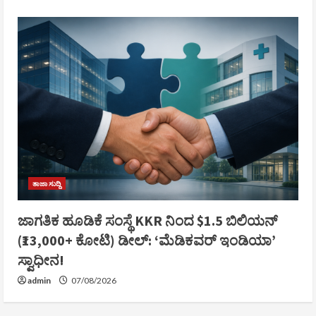
ತಾಜಾ ಸುದ್ದಿ
ಜಾಗತಿಕ ಹೂಡಿಕೆ ಸಂಸ್ಥೆ KKR ನಿಂದ $1.5 ಬಿಲಿಯನ್
(₹13,000+ ಕೋಟಿ) ಡೀಲ್: ‘ಮೆಡಿಕವರ್ ಇಂಡಿಯಾ’
ಸ್ವಾಧೀನ!
admin
07/08/2026