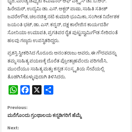
ಭೈರಿ, ಮಂಡ್ಯ ಡೆಪ್ಯುಟಿ ಕಮಿಷನರ್ ಆಫ್ ಎಕ್ಸೈಸ್ ಡಾ. ಬಿ.ಆರ್.
ಹಿರೇಮಠ್, ಉದ್ಯಮಿ ಡಾ. ಎಸ್. ಅಕ್ಬರ್ ಪಾಷಾ, ಸಾಹಿತಿ ಸತೀಶ್
ಜವರೇಗೌಡ, ಚಲನಚಿತ್ರ ನಟಿ ಕುಮಾರಿ ಭೂಮಿಕಾ, ಸಂಗೀತ ನಿರ್ದೇಶಕ
ಜಯಂತಿ ಭಟ್, ಡಾ. ಎಸ್. ಕನ್ನನ್, ದಕ್ಷ ಕಾಲೇಜಿನ ಕಾರ್ಯದರ್ಶಿ
ಸೋನಿಯಾ ಉಮಾಪತಿ, ಪ್ರಗತಿಪರ ರೈತ ಪುಟ್ಟಸ್ವಾಮಿಗೌಡ ಸೇರಿದಂತೆ
ಹಲವು ಗಣ್ಯರು ಉಪಸ್ಥಿತರಿದ್ದರು.
ಪ್ರಶಸ್ತಿ ಸ್ವೀಕರಿಸಿದ ಗೊರೂರು ಅನಂತರಾಜು ಅವರು, ಈ ಗೌರವವನ್ನು
ತಮ್ಮ ಸಾಹಿತ್ಯ ಪಯಣಕ್ಕೆ ದೊರೆತ ಪ್ರೋತ್ಸಾಹವೆಂದು ಪರಿಗಣಿಸಿ,
ಮುಂದೆಯೂ ಸಾಹಿತ್ಯ ಮತ್ತು ಕನ್ನಡ ಸಂಸ್ಕೃತಿಯ ಸೇವೆಯಲ್ಲಿ
ತೊಡಗಿಸಿಕೊಳ್ಳುವುದಾಗಿ ತಿಳಿಸಿದರು.
WhatsApp
Facebook
X
Share
C
Previous:
ಮನೆಗೊಂದು ಗ್ರಂಥಾಲಯ ಕನ್ನಡಿಗರಿಗೆ ಹೆಮ್ಮೆ
o
Next: