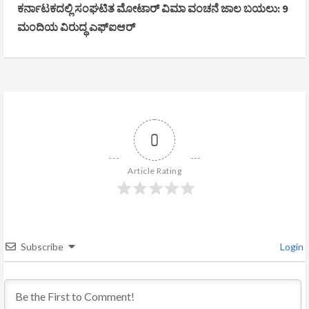
n
ಕರ್ನಾಟಕದಲ್ಲಿ ಸಂಘಟಿತ ಮೋಟಾರ್ ವಿಮಾ ವಂಚನೆ ಜಾಲ ಬಯಲು: 9
ಮಂದಿಯ ವಿರುದ್ಧ ಎಫ್‌ಐಆರ್
t
i
n
u
0
e
R
Article Rating
e
a
Subscribe
Login
d
i