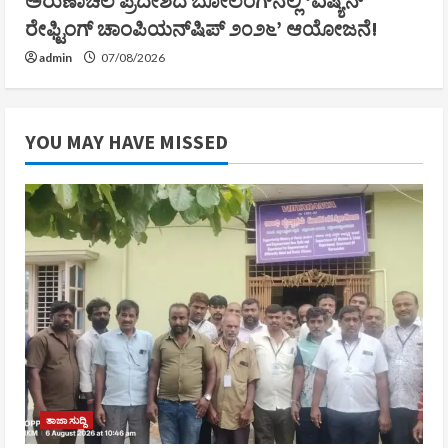
ಅರುಣಾಚಲ ಪ್ರದೇಶದ ಬೋಲೆಂಗ್‌ನಲ್ಲಿ ‘ಏಷ್ಯನ್
ರೇಫ್ಟಿಂಗ್ ಚಾಂಪಿಯನ್‌ಷಿಪ್ ೨೦೨೬’ ಆಯೋಜನೆ!
admin
07/08/2026
YOU MAY HAVE MISSED
ತಾಜಾ ಸುದ್ದಿ