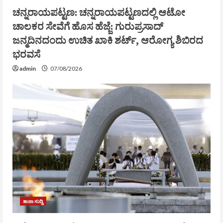
ಚನ್ನರಾಯಪಟ್ಟಣ: ಚನ್ನರಾಯಪಟ್ಟಣದಲ್ಲಿ ಆಟೋ
ಚಾಲಕರ ಸೇವೆಗೆ ಹೊಸ ಹೆಜ್ಜೆ: ಗುರುಪ್ರಸಾದ್
ಜನ್ಮದಿನದಂದು ಉಚಿತ ಖಾಕಿ ಶರ್ಟ್, ಆರೋಗ್ಯ ಶಿಬಿರದ
ಭರವಸೆ
admin
07/08/2026
ತಾಜಾ ಸುದ್ದಿ