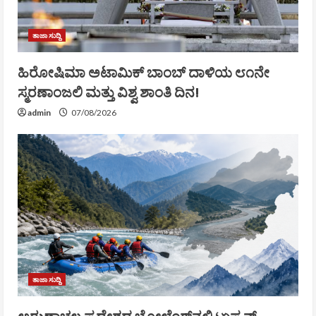
ತಾಜಾ ಸುದ್ದಿ
ಹಿರೋಷಿಮಾ ಅಟಾಮಿಕ್ ಬಾಂಬ್ ದಾಳಿಯ ೮೧ನೇ
ಸ್ಮರಣಾಂಜಲಿ ಮತ್ತು ವಿಶ್ವ ಶಾಂತಿ ದಿನ!
admin
07/08/2026
ತಾಜಾ ಸುದ್ದಿ