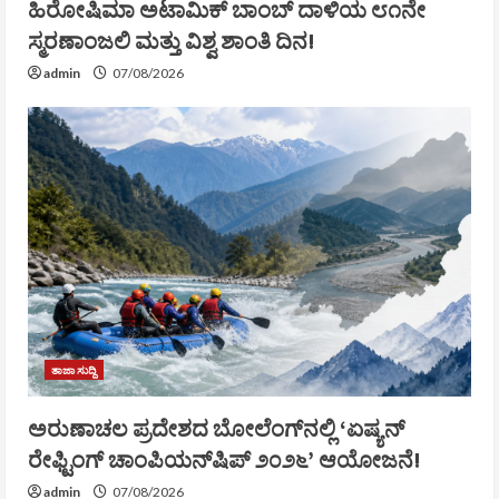
ಹಿರೋಷಿಮಾ ಅಟಾಮಿಕ್ ಬಾಂಬ್ ದಾಳಿಯ ೮೧ನೇ
ಸ್ಮರಣಾಂಜಲಿ ಮತ್ತು ವಿಶ್ವ ಶಾಂತಿ ದಿನ!
admin
07/08/2026
ತಾಜಾ ಸುದ್ದಿ
ಅರುಣಾಚಲ ಪ್ರದೇಶದ ಬೋಲೆಂಗ್‌ನಲ್ಲಿ ‘ಏಷ್ಯನ್
ರೇಫ್ಟಿಂಗ್ ಚಾಂಪಿಯನ್‌ಷಿಪ್ ೨೦೨೬’ ಆಯೋಜನೆ!
admin
07/08/2026