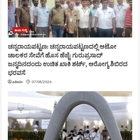
ತಾಜಾ ಸುದ್ದಿ
ಚನ್ನರಾಯಪಟ್ಟಣ: ಚನ್ನರಾಯಪಟ್ಟಣದಲ್ಲಿ ಆಟೋ
ಚಾಲಕರ ಸೇವೆಗೆ ಹೊಸ ಹೆಜ್ಜೆ: ಗುರುಪ್ರಸಾದ್
ಜನ್ಮದಿನದಂದು ಉಚಿತ ಖಾಕಿ ಶರ್ಟ್, ಆರೋಗ್ಯ ಶಿಬಿರದ
ಭರವಸೆ
admin
07/08/2026