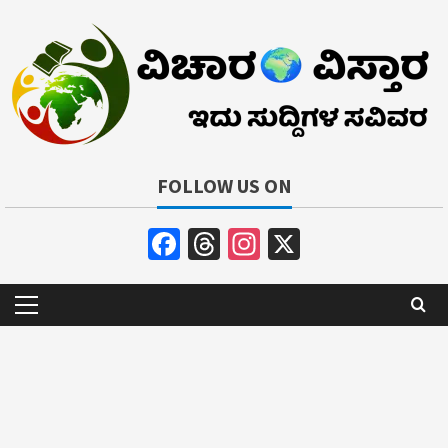
Skip
to
content
FOLLOW US ON
Facebook
Threads
Instagram
X
Primary
Menu