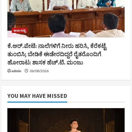
ತಾಜಾ ಸುದ್ದಿ
ಕೆ.ಆರ್.ಪೇಟೆ: ನಾಲೆಗಳಿಗೆ ನೀರು ಹರಿಸಿ, ಕೆರೆಕಟ್ಟೆ
ತುಂಬಿಸಿ; ಬೇಡಿಕೆ ಈಡೇರದಿದ್ದರೆ ರೈತರೊಂದಿಗೆ
ಹೋರಾಟ: ಶಾಸಕ ಹೆಚ್.ಟಿ. ಮಂಜು
admin
06/08/2026
YOU MAY HAVE MISSED