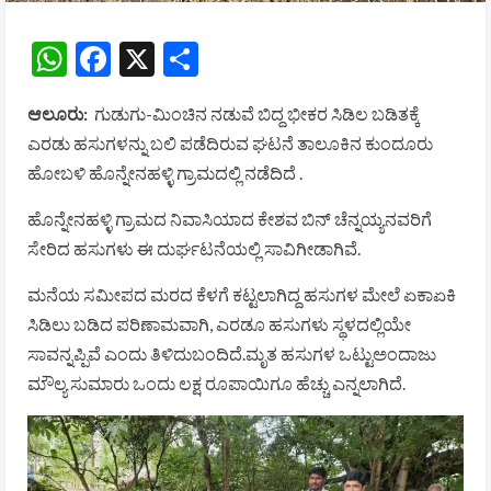
WhatsApp
Facebook
X
Share
ಆಲೂರು:
ಗುಡುಗು-ಮಿಂಚಿನ ನಡುವೆ ಬಿದ್ದ ಭೀಕರ ಸಿಡಿಲ ಬಡಿತಕ್ಕೆ
ಎರಡು ಹಸುಗಳನ್ನು ಬಲಿ ಪಡೆದಿರುವ ಘಟನೆ ತಾಲೂಕಿನ ಕುಂದೂರು
ಹೋಬಳಿ ಹೊನ್ನೇನಹಳ್ಳಿ ಗ್ರಾಮದಲ್ಲಿ ನಡೆದಿದೆ .
ಹೊನ್ನೇನಹಳ್ಳಿ ಗ್ರಾಮದ ನಿವಾಸಿಯಾದ ಕೇಶವ ಬಿನ್ ಚೆನ್ನಯ್ಯನವರಿಗೆ
ಸೇರಿದ ಹಸುಗಳು ಈ ದುರ್ಘಟನೆಯಲ್ಲಿ ಸಾವಿಗೀಡಾಗಿವೆ.
ಮನೆಯ ಸಮೀಪದ ಮರದ ಕೆಳಗೆ ಕಟ್ಟಲಾಗಿದ್ದ ಹಸುಗಳ ಮೇಲೆ ಏಕಾಏಕಿ
ಸಿಡಿಲು ಬಡಿದ ಪರಿಣಾಮವಾಗಿ, ಎರಡೂ ಹಸುಗಳು ಸ್ಥಳದಲ್ಲಿಯೇ
ಸಾವನ್ನಪ್ಪಿವೆ ಎಂದು ತಿಳಿದುಬಂದಿದೆ.ಮೃತ ಹಸುಗಳ ಒಟ್ಟುಅಂದಾಜು
ಮೌಲ್ಯ ಸುಮಾರು ಒಂದು ಲಕ್ಷ ರೂಪಾಯಿಗೂ ಹೆಚ್ಚು ಎನ್ನಲಾಗಿದೆ.