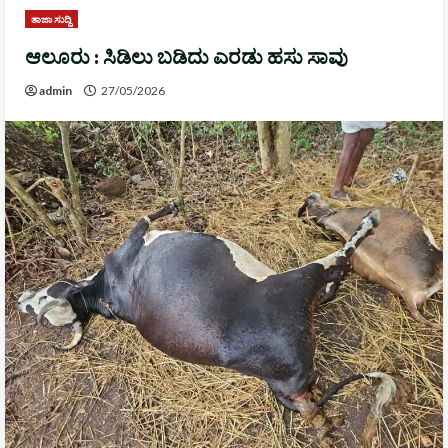
ತಾಜಾ ಸುದ್ದಿ
ಆಲೂರು : ಸಿಡಿಲು ಬಡಿದು ಎರಡು ಹಸು ಸಾವು
admin
27/05/2026