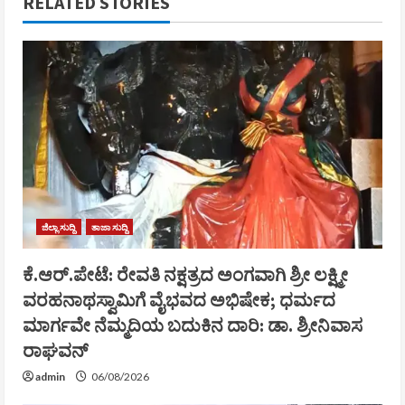
RELATED STORIES
ಜಿಲ್ಲಾ ಸುದ್ದಿ
ತಾಜಾ ಸುದ್ದಿ
ಕೆ.ಆರ್.ಪೇಟೆ: ರೇವತಿ ನಕ್ಷತ್ರದ ಅಂಗವಾಗಿ ಶ್ರೀ ಲಕ್ಷ್ಮೀ
ವರಹನಾಥಸ್ವಾಮಿಗೆ ವೈಭವದ ಅಭಿಷೇಕ; ಧರ್ಮದ
ಮಾರ್ಗವೇ ನೆಮ್ಮದಿಯ ಬದುಕಿನ ದಾರಿ: ಡಾ. ಶ್ರೀನಿವಾಸ
ರಾಘವನ್
admin
06/08/2026