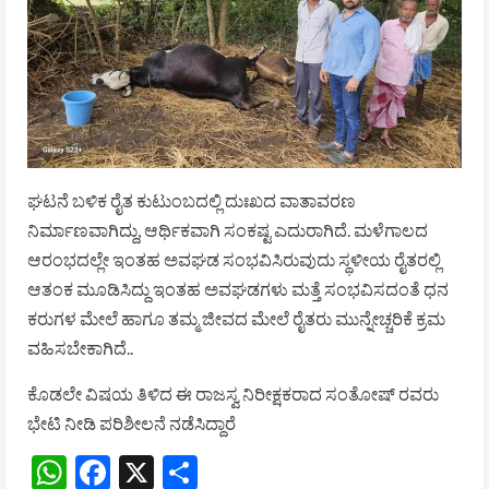
ಘಟನೆ ಬಳಿಕ ರೈತ ಕುಟುಂಬದಲ್ಲಿ ದುಃಖದ ವಾತಾವರಣ
ನಿರ್ಮಾಣವಾಗಿದ್ದು, ಆರ್ಥಿಕವಾಗಿ ಸಂಕಷ್ಟ ಎದುರಾಗಿದೆ. ಮಳೆಗಾಲದ
ಆರಂಭದಲ್ಲೇ ಇಂತಹ ಅವಘಡ ಸಂಭವಿಸಿರುವುದು ಸ್ಥಳೀಯ ರೈತರಲ್ಲಿ
ಆತಂಕ ಮೂಡಿಸಿದ್ದು ಇಂತಹ ಅವಘಡಗಳು ಮತ್ತೆ ಸಂಭವಿಸದಂತೆ ಧನ
ಕರುಗಳ ಮೇಲೆ ಹಾಗೂ ತಮ್ಮ ಜೀವದ ಮೇಲೆ ರೈತರು ಮುನ್ನೇಚ್ಚರಿಕೆ ಕ್ರಮ
ವಹಿಸಬೇಕಾಗಿದೆ..
ಕೊಡಲೇ ವಿಷಯ ತಿಳಿದ ಈ ರಾಜಸ್ವ ನಿರೀಕ್ಷಕರಾದ ಸಂತೋಷ್ ರವರು
ಭೇಟಿ ನೀಡಿ ಪರಿಶೀಲನೆ ನಡೆಸಿದ್ದಾರೆ
WhatsApp
Facebook
X
Share