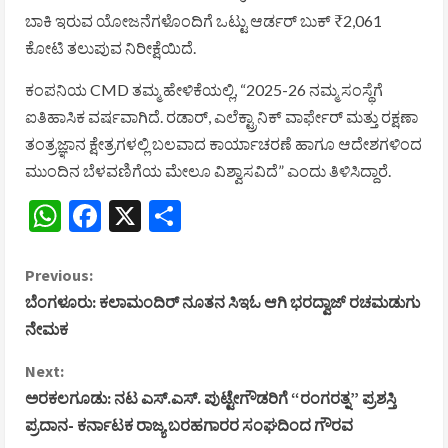
ಬಾಕಿ ಇರುವ ಯೋಜನೆಗಳೊಂದಿಗೆ ಒಟ್ಟು ಆರ್ಡರ್ ಬುಕ್ ₹2,061
ಕೋಟಿ ತಲುಪುವ ನಿರೀಕ್ಷೆಯಿದೆ.
ಕಂಪನಿಯ CMD ತಮ್ಮ ಹೇಳಿಕೆಯಲ್ಲಿ, “2025-26 ನಮ್ಮ ಸಂಸ್ಥೆಗೆ
ಐತಿಹಾಸಿಕ ವರ್ಷವಾಗಿದೆ. ರಡಾರ್, ಎಲೆಕ್ಟ್ರಾನಿಕ್ ವಾರ್ಫೇರ್ ಮತ್ತು ರಕ್ಷಣಾ
ತಂತ್ರಜ್ಞಾನ ಕ್ಷೇತ್ರಗಳಲ್ಲಿ ಬಲವಾದ ಕಾರ್ಯಾಚರಣೆ ಹಾಗೂ ಆದೇಶಗಳಿಂದ
ಮುಂದಿನ ಬೆಳವಣಿಗೆಯ ಮೇಲೂ ವಿಶ್ವಾಸವಿದೆ” ಎಂದು ತಿಳಿಸಿದ್ದಾರೆ.
WhatsApp
Facebook
X
Share
C
Previous:
ಬೆಂಗಳೂರು: ಕಲಾಮಂದಿರ್ ನೂತನ ಸಿಇಓ ಆಗಿ ಭರದ್ವಾಜ್ ರಚಮಡುಗು
o
ನೇಮಕ
n
Next:
ಅರಕಲಗೂಡು: ನಟ ಎಸ್.ಎಸ್. ಪುಟ್ಟೇಗೌಡರಿಗೆ “ರಂಗರತ್ನ” ಪ್ರಶಸ್ತಿ
t
ಪ್ರದಾನ- ಕರ್ನಾಟಕ ರಾಜ್ಯ ಬರಹಗಾರರ ಸಂಘದಿಂದ ಗೌರವ