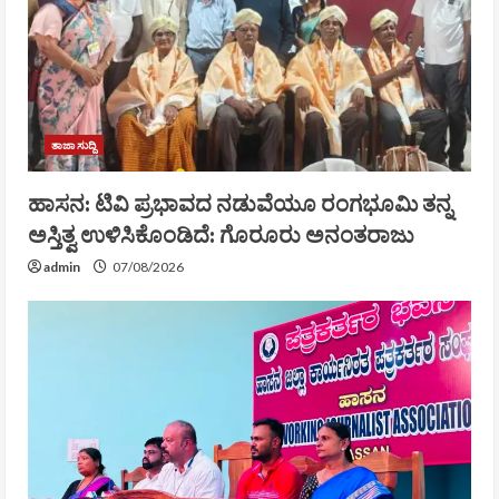
ತಾಜಾ ಸುದ್ದಿ
ಹಾಸನ: ಟಿವಿ ಪ್ರಭಾವದ ನಡುವೆಯೂ ರಂಗಭೂಮಿ ತನ್ನ
ಅಸ್ತಿತ್ವ ಉಳಿಸಿಕೊಂಡಿದೆ: ಗೊರೂರು ಅನಂತರಾಜು
admin
07/08/2026