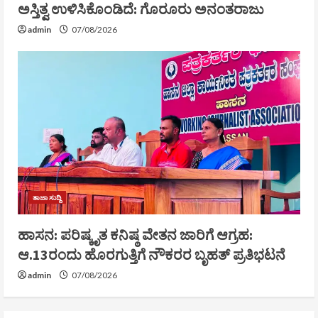
ಅಸ್ತಿತ್ವ ಉಳಿಸಿಕೊಂಡಿದೆ: ಗೊರೂರು ಅನಂತರಾಜು
admin
07/08/2026
ತಾಜಾ ಸುದ್ದಿ
ಹಾಸನ: ಪರಿಷ್ಕೃತ ಕನಿಷ್ಠ ವೇತನ ಜಾರಿಗೆ ಆಗ್ರಹ:
ಆ.13ರಂದು ಹೊರಗುತ್ತಿಗೆ ನೌಕರರ ಬೃಹತ್ ಪ್ರತಿಭಟನೆ
admin
07/08/2026