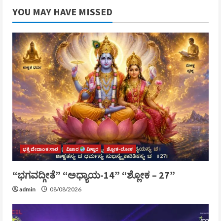
YOU MAY HAVE MISSED
ಭಕ್ತಿ ವೇದಾಂತ ಸಾರ
ವಿಚಾರ
ವಿಸ್ತಾರ
ಶ್ಲೋಕ-ಲೋಕ
“ಭಗವದ್ಗೀತೆ” “ಅಧ್ಯಾಯ-14” “ಶ್ಲೋಕ – 27”
admin
08/08/2026