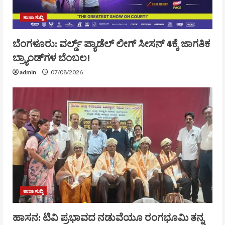
ತಾಜಾ ಸುದ್ದಿ
ಬೆಂಗಳೂರು: ವರ್ಲ್ಡ್ ಪ್ಯಾಡೆಲ್ ಲೀಗ್ ಸೀಸನ್ 4ಕ್ಕೆ ಜಾಗತಿಕ
ಬ್ರ್ಯಾಂಡ್‌ಗಳ ಬೆಂಬಲ!
admin
07/08/2026
ತಾಜಾ ಸುದ್ದಿ
ಹಾಸನ: ಟಿವಿ ಪ್ರಭಾವದ ನಡುವೆಯೂ ರಂಗಭೂಮಿ ತನ್ನ