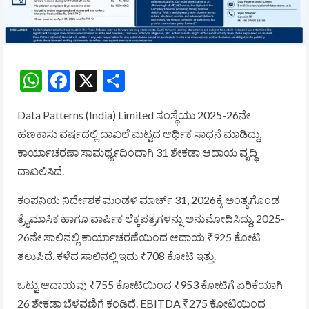
WhatsApp
Facebook
X
Share
Data Patterns (India) Limited
ಸಂಸ್ಥೆಯು 2025-26ನೇ
ಹಣಕಾಸು ವರ್ಷದಲ್ಲಿ ದಾಖಲೆ ಮಟ್ಟದ ಆರ್ಥಿಕ ಸಾಧನೆ ಮಾಡಿದ್ದು,
ಕಾರ್ಯಾಚರಣಾ ಸಾಮರ್ಥ್ಯದಿಂದಾಗಿ 31 ಶೇಕಡಾ ಆದಾಯ ವೃದ್ಧಿ
ದಾಖಲಿಸಿದೆ.
ಕಂಪನಿಯ ನಿರ್ದೇಶಕ ಮಂಡಳಿ ಮಾರ್ಚ್ 31, 2026ಕ್ಕೆ ಅಂತ್ಯಗೊಂಡ
ತ್ರೈಮಾಸಿಕ ಹಾಗೂ ವಾರ್ಷಿಕ ಲೆಕ್ಕಪತ್ರಗಳನ್ನು ಅನುಮೋದಿಸಿದ್ದು, 2025-
26ನೇ ಸಾಲಿನಲ್ಲಿ ಕಾರ್ಯಾಚರಣೆಯಿಂದ ಆದಾಯ ₹925 ಕೋಟಿ
ತಲುಪಿದೆ. ಕಳೆದ ಸಾಲಿನಲ್ಲಿ ಇದು ₹708 ಕೋಟಿ ಇತ್ತು.
ಒಟ್ಟು ಆದಾಯವು ₹755 ಕೋಟಿಯಿಂದ ₹953 ಕೋಟಿಗೆ ಏರಿಕೆಯಾಗಿ
26 ಶೇಕಡಾ ಬೆಳವಣಿಗೆ ಕಂಡಿದೆ. EBITDA ₹275 ಕೋಟಿಯಿಂದ