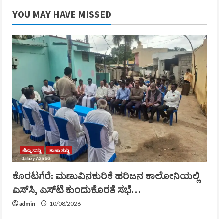
YOU MAY HAVE MISSED
ಜಿಲ್ಲಾ ಸುದ್ದಿ
ತಾಜಾ ಸುದ್ದಿ
ಕೊರಟಗೆರೆ: ಮಣುವಿನಕುರಿಕೆ ಹರಿಜನ ಕಾಲೋನಿಯಲ್ಲಿ
ಎಸ್‌ಸಿ, ಎಸ್‌ಟಿ ಕುಂದುಕೊರತೆ ಸಭೆ…
admin
10/08/2026