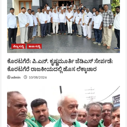
ಜಿಲ್ಲಾ ಸುದ್ದಿ
ತಾಜಾ ಸುದ್ದಿ
ಕೊರಟಗೆರೆ: ಪಿ.ಎನ್. ಕೃಷ್ಣಮೂರ್ತಿ ಜೆಡಿಎಸ್ ಸೇರ್ಪಡೆ:
ಕೊರಟಗೆರೆ ರಾಜಕೀಯದಲ್ಲಿ ಹೊಸ ಲೆಕ್ಕಾಚಾರ
admin
10/08/2026