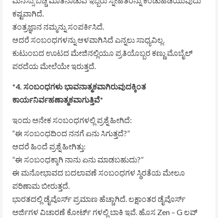
ಮನಸ್ಸು ಬಿಚ್ಚಿ ಮಾತನಾಡುವ ಇಬ್ಬರು ಸ್ನೇಹಿತರನ್ನು ಕಂಡುಹಿಡಿಯುವುದು
ಕಷ್ಟವಾಗಿದೆ.
ತಂತ್ರಜ್ಞಾನ ನಮ್ಮನ್ನು ಸಂಪರ್ಕಿಸಿದೆ.
ಆದರೆ ಸಂಬಂಧಗಳನ್ನು ಆಳವಾಗಿಸಿದೆ ಎನ್ನಲು ಸಾಧ್ಯವಿಲ್ಲ.
ಕುಟುಂಬದ ಊಟದ ಮೇಜಿನಲ್ಲಿಯೂ ಪ್ರತಿಯೊಬ್ಬರ ಕಣ್ಣು ಮೊಬೈಲ್
ಪರದೆಯ ಮೇಲೆಯೇ ಇರುತ್ತದೆ.
*4. ಸಂಬಂಧಗಳು ಭಾವನಾತ್ಮಕವಾಗಿರುವುದಕ್ಕಿಂತ
ಕಾರ್ಯನಿರ್ವಹಣಾತ್ಮಕವಾಗುತ್ತಿವೆ*
ಇಂದು ಅನೇಕ ಸಂಬಂಧಗಳಲ್ಲಿ ಪ್ರಶ್ನೆ ಹೀಗಿದೆ:
“ಈ ಸಂಬಂಧದಿಂದ ನನಗೆ ಏನು ಸಿಗುತ್ತದೆ?”
ಆದರೆ ಹಿಂದೆ ಪ್ರಶ್ನೆ ಹೀಗಿತ್ತು:
“ಈ ಸಂಬಂಧಕ್ಕಾಗಿ ನಾನು ಏನು ಮಾಡಬಹುದು?”
ಈ ಮನೋಭಾವದ ಬದಲಾವಣೆ ಸಂಬಂಧಗಳ ಸ್ಥಿರತೆಯ ಮೇಲೂ
ಪರಿಣಾಮ ಬೀರುತ್ತದೆ.
ಭಾರತದಲ್ಲಿ ಡೈವೊರ್ಸ್ ಪ್ರಮಾಣ ಹೆಚ್ಚಾಗಿದೆ. ಲಕ್ಷಾಂತರ ಡೈವೊರ್ಸ್
ಅರ್ಜಿಗಳ ವಿಚಾರಣೆ ಕೋರ್ಟ್ ಗಳಲ್ಲಿ ಬಾಕಿ ಇವೆ. ಹೊಸ Zen – G ಲವ್