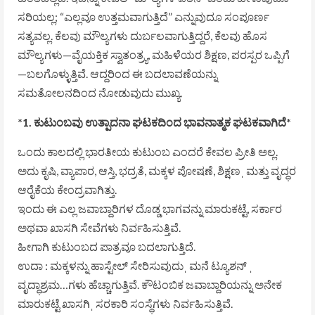
ಸರಿಯಲ್ಲ; “ಎಲ್ಲವೂ ಉತ್ತಮವಾಗುತ್ತಿದೆ” ಎನ್ನುವುದೂ ಸಂಪೂರ್ಣ
ಸತ್ಯವಲ್ಲ. ಕೆಲವು ಮೌಲ್ಯಗಳು ದುರ್ಬಲವಾಗುತ್ತಿದ್ದರೆ, ಕೆಲವು ಹೊಸ
ಮೌಲ್ಯಗಳು—ವೈಯಕ್ತಿಕ ಸ್ವಾತಂತ್ರ್ಯ, ಮಹಿಳೆಯರ ಶಿಕ್ಷಣ, ಪರಸ್ಪರ ಒಪ್ಪಿಗೆ
—ಬಲಗೊಳ್ಳುತ್ತಿವೆ. ಆದ್ದರಿಂದ ಈ ಬದಲಾವಣೆಯನ್ನು
ಸಮತೋಲನದಿಂದ ನೋಡುವುದು ಮುಖ್ಯ.
*1. ಕುಟುಂಬವು ಉತ್ಪಾದನಾ ಘಟಕದಿಂದ ಭಾವನಾತ್ಮಕ ಘಟಕವಾಗಿದೆ*
ಒಂದು ಕಾಲದಲ್ಲಿ ಭಾರತೀಯ ಕುಟುಂಬ ಎಂದರೆ ಕೇವಲ ಪ್ರೀತಿ ಅಲ್ಲ.
ಅದು ಕೃಷಿ, ವ್ಯಾಪಾರ, ಆಸ್ತಿ, ಭದ್ರತೆ, ಮಕ್ಕಳ ಪೋಷಣೆ, ಶಿಕ್ಷಣˌ ಮತ್ತು ವೃದ್ಧರ
ಆರೈಕೆಯ ಕೇಂದ್ರವಾಗಿತ್ತು.
ಇಂದು ಈ ಎಲ್ಲ ಜವಾಬ್ದಾರಿಗಳ ದೊಡ್ಡ ಭಾಗವನ್ನು ಮಾರುಕಟ್ಟೆ, ಸರ್ಕಾರ
ಅಥವಾ ಖಾಸಗಿ ಸೇವೆಗಳು ನಿರ್ವಹಿಸುತ್ತಿವೆ.
ಹೀಗಾಗಿ ಕುಟುಂಬದ ಪಾತ್ರವೂ ಬದಲಾಗುತ್ತಿದೆ.
ಉದಾ : ಮಕ್ಕಳನ್ನು ಹಾಸ್ಟೇಲ್ ಸೇರಿಸುವುದುˌ ಮನೆ ಟ್ಯೂಶನ್ ˌ
ವೃದ್ಧಾಶ್ರಮ…ಗಳು ಹೆಚ್ಚಾಗುತ್ತಿವೆ. ಕೌಟಂಬಿಕ ಜವಾಬ್ದಾರಿಯನ್ನು ಅನೇಕ
ಮಾರುಕಟ್ಟೆ ಖಾಸಗಿˌ ಸರಕಾರಿ ಸಂಸ್ಥೆಗಳು ನಿರ್ವಹಿಸುತ್ತಿವೆ.