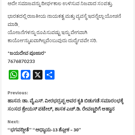
ಅದೇ ಸಮಾಜವನ್ನು ದೀರ್ಘಕಾಲ ಉಳಿಸುವ ನಿಜವಾದ ಸಂಪತ್ತು.
ಭಾರತದಲ್ಲಿ ರಾಜಕೀಯ ನಾಯಕತ್ವ ಮತ್ತು ವ್ಯವಸ್ಥೆ ಇದನ್ನೆಲ್ಲಾ ಯೋಚನೆ
ಮಾಡಿˌ
ಯೋಜನೆಗಳನ್ನು ರೂಪಿಸುವಷ್ಟು ಇನ್ನು ವೇಗವಾಗಿ
ಕಾರ್ಯೋನ್ಮುಖವಾಗಿಲ್ಲವೆಂಬುವುದು ದುರ್ದೈವವೇ ಸರಿ.
*ಜಯದೇವ ಪೂಜಾರ*
7676870233
WhatsApp
Facebook
X
Share
C
Previous:
ಹಾಸನ: ಡಾ. ವೈ.ಎಸ್. ವೀರಭದ್ರಪ್ಪ ಅವರ ಕೃತಿ ಬಿಡುಗಡೆ ಸಮಾರಂಭಕ್ಕೆ
o
ಸಂಸದ ಶ್ರೇಯಸ್ ಪಟೇಲ್, ಶಾಸಕ ಎಚ್.ಡಿ. ರೇವಣ್ಣರಿಗೆ ಆಹ್ವಾನ
n
Next:
“ಭಗವದ್ಗೀತೆ” “ಅಧ್ಯಾಯ-13 ಶ್ಲೋಕ – 30”
t