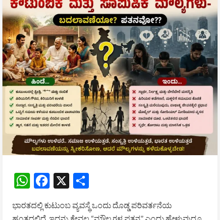
WhatsApp
Facebook
X
Share
ಭಾರತದಲ್ಲಿ ಕುಟುಂಬ ವ್ಯವಸ್ಥೆ ಒಂದು ದೊಡ್ಡ ಪರಿವರ್ತನೆಯ
ಹಂತದಲ್ಲಿದೆ. ಇದನ್ನು ಕೇವಲ “ಮೌಲ್ಯಗಳ ಪತನ” ಎಂದು ಹೇಳುವುದೂ