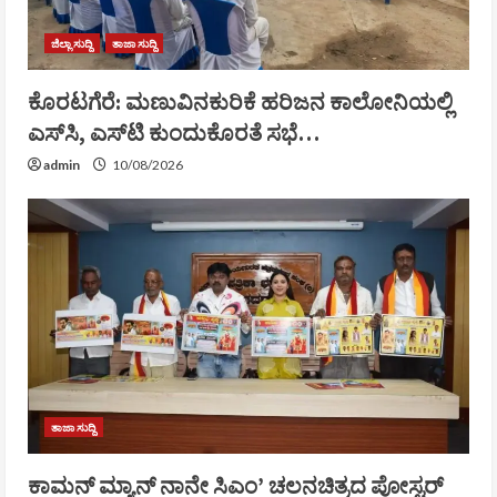
ಜಿಲ್ಲಾ ಸುದ್ದಿ
ತಾಜಾ ಸುದ್ದಿ
ಕೊರಟಗೆರೆ: ಮಣುವಿನಕುರಿಕೆ ಹರಿಜನ ಕಾಲೋನಿಯಲ್ಲಿ
ಎಸ್‌ಸಿ, ಎಸ್‌ಟಿ ಕುಂದುಕೊರತೆ ಸಭೆ…
admin
10/08/2026
ತಾಜಾ ಸುದ್ದಿ
ಕಾಮನ್ ಮ್ಯಾನ್ ನಾನೇ ಸಿಎಂ’ ಚಲನಚಿತ್ರದ ಪೋಸ್ಟರ್