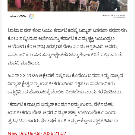
ಟಾಟಾ ಪವರ್ ಕಂಪನಿಯು ಕರ್ನಾಟಕದಲ್ಲಿ ವಿದ್ಯುತ್ ವಿತರಣಾ ಪರವಾನಗಿ
ಕೋರಿ ಸಲ್ಲಿಸಿರುವ ಅರ್ಜಿಯನ್ನು ಕರ್ನಾಟಕ ವಿದ್ಯುಚ್ಛಕ್ತಿ ನಿಯಂತ್ರಣ
ಆಯೋಗ (ಕೆಇಆರ್‌ಸಿ) ತಿರಸ್ಕರಿಸಬೇಕು ಎಂದು ಆಗ್ರಹಿಸಿದ ಅವರು,
ಸಾರ್ವಜನಿಕರು ಸಹ ತಮ್ಮ ಆಕ್ಷೇಪಣೆಗಳನ್ನು ಕೆಇಆರ್‌ಸಿಗೆ ಸಲ್ಲಿಸುವಂತೆ
ಮನವಿ ಮಾಡಿದರು.
ಜೂನ್ 23, 2026 ಆಕ್ಷೇಪಣೆ ಸಲ್ಲಿಸಲು ಕೊನೆಯ ದಿನವಾಗಿದ್ದು, ರಾಜ್ಯದ
ವಿದ್ಯುತ್ ಕ್ಷೇತ್ರವನ್ನು ಖಾಸಗೀಕರಣದಿಂದ ರಕ್ಷಿಸಲು ಸಾರ್ವಜನಿಕರು
ಒಗ್ಗಟ್ಟಿನಿಂದ ಹೋರಾಟಕ್ಕೆ ಬೆಂಬಲ ನೀಡಬೇಕು ಎಂದು ಕರೆ ನೀಡಿದರು.
“ಕರ್ನಾಟಕ ರಾಜ್ಯದ ವಿದ್ಯುತ್ ಕಂಪನಿಗಳನ್ನು ಉಳಿಸಿ, ಬೆಳೆಸಬೇಕು.
ಖಾಸಗೀಕರಣ ಬೇಡ, ಜನರ ವಿದ್ಯುತ್ ಹಕ್ಕು ಉಳಿಯಬೇಕು” ಎಂದು
ಪ್ರತಿಭಟನಾಕಾರರು ಘೋಷಣೆ ಕೂಗಿ ತಮ್ಮ ಆಕ್ರೋಶ ವ್ಯಕ್ತಪಡಿಸಿದರು.
New Doc 06-06-2026 21.02