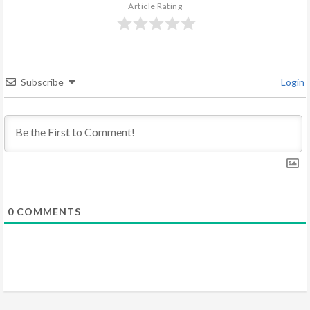
Article Rating
e
a
d
Subscribe
Login
i
n
g
0
COMMENTS