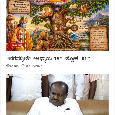
ತಾಜಾ ಸುದ್ದಿ
“ಭಗವದ್ಗೀತೆ” “ಅಧ್ಯಾಯ-15” “ಶ್ಲೋಕ –01”
admin
09/08/2026