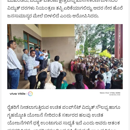
ವಿದ್ಯುತ್ ದರಗಳು ನಿಯಂತ್ರಣ ತಪ್ಪಿ ಏರಿಕೆಯಾಗಲಿದ್ದು, ಅದರ ನೇರ ಹೊರೆ
ಜನಸಾಮಾನ್ಯರ ಮೇಲೆ ಬೀಳಲಿದೆ ಎಂದು ಆರೋಪಿಸಿದರು.
ರೈತರಿಗೆ ನೀಡಲಾಗುತ್ತಿರುವ ಉಚಿತ ಪಂಪ್‌ಸೆಟ್ ವಿದ್ಯುತ್ ಸೌಲಭ್ಯ ಹಾಗೂ
ಗೃಹಜ್ಯೋತಿ ಯೋಜನೆ ಸೇರಿದಂತೆ ಸರ್ಕಾರದ ಹಲವು ಉಚಿತ
ಯೋಜನೆಗಳಿಗೆ ಧಕ್ಕೆ ಉಂಟಾಗುವ ಸಾಧ್ಯತೆ ಇದೆ ಎಂದು ಅವರು ಆತಂಕ