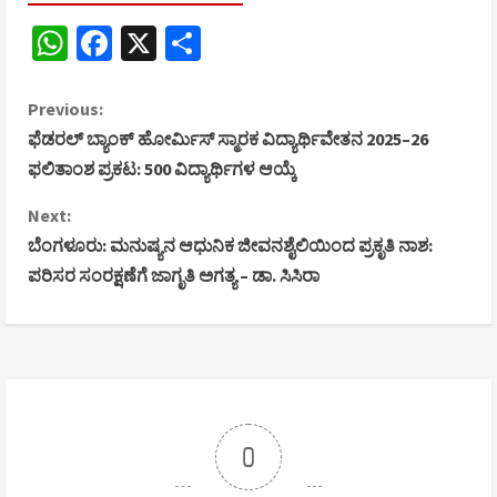
WhatsApp
Facebook
X
Share
C
Previous:
ಫೆಡರಲ್ ಬ್ಯಾಂಕ್ ಹೋರ್ಮಿಸ್ ಸ್ಮಾರಕ ವಿದ್ಯಾರ್ಥಿವೇತನ 2025–26
o
ಫಲಿತಾಂಶ ಪ್ರಕಟ: 500 ವಿದ್ಯಾರ್ಥಿಗಳ ಆಯ್ಕೆ
n
Next:
ಬೆಂಗಳೂರು: ಮನುಷ್ಯನ ಆಧುನಿಕ ಜೀವನಶೈಲಿಯಿಂದ ಪ್ರಕೃತಿ ನಾಶ:
t
ಪರಿಸರ ಸಂರಕ್ಷಣೆಗೆ ಜಾಗೃತಿ ಅಗತ್ಯ – ಡಾ. ಸಿಸಿರಾ
i
n
u
e
0
R