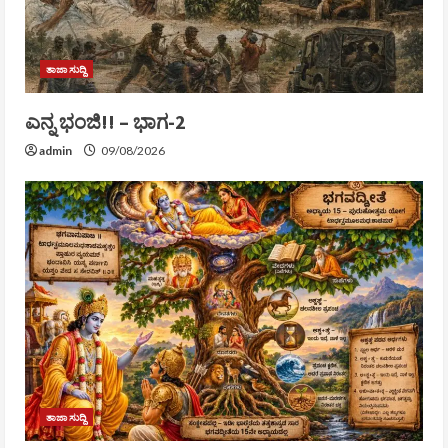
ತಾಜಾ ಸುದ್ದಿ
ಎನ್ನ ಭಂಜಿ!! – ಭಾಗ-2
admin
09/08/2026
ತಾಜಾ ಸುದ್ದಿ