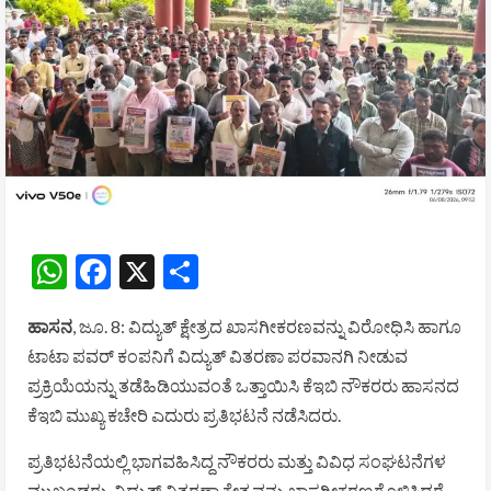
WhatsApp
Facebook
X
Share
ಹಾಸನ
, ಜೂ. 8: ವಿದ್ಯುತ್ ಕ್ಷೇತ್ರದ ಖಾಸಗೀಕರಣವನ್ನು ವಿರೋಧಿಸಿ ಹಾಗೂ
ಟಾಟಾ ಪವರ್ ಕಂಪನಿಗೆ ವಿದ್ಯುತ್ ವಿತರಣಾ ಪರವಾನಗಿ ನೀಡುವ
ಪ್ರಕ್ರಿಯೆಯನ್ನು ತಡೆಹಿಡಿಯುವಂತೆ ಒತ್ತಾಯಿಸಿ ಕೆಇಬಿ ನೌಕರರು ಹಾಸನದ
ಕೆಇಬಿ ಮುಖ್ಯ ಕಚೇರಿ ಎದುರು ಪ್ರತಿಭಟನೆ ನಡೆಸಿದರು.
ಪ್ರತಿಭಟನೆಯಲ್ಲಿ ಭಾಗವಹಿಸಿದ್ದ ನೌಕರರು ಮತ್ತು ವಿವಿಧ ಸಂಘಟನೆಗಳ
ಮುಖಂಡರು, ವಿದ್ಯುತ್ ವಿತರಣಾ ಕ್ಷೇತ್ರವನ್ನು ಖಾಸಗೀಕರಣಗೊಳಿಸಿದರೆ