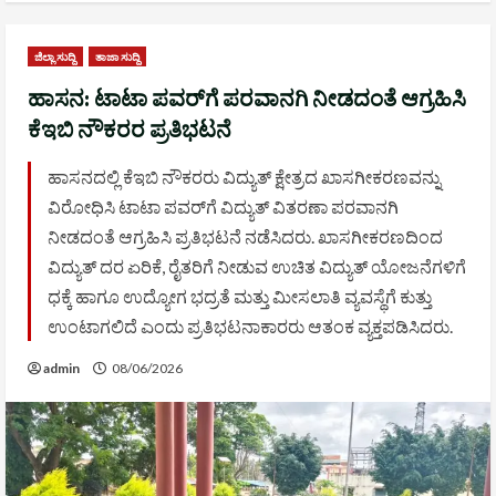
ಜಿಲ್ಲಾ ಸುದ್ದಿ
ತಾಜಾ ಸುದ್ದಿ
ಹಾಸನ: ಟಾಟಾ ಪವರ್‌ಗೆ ಪರವಾನಗಿ ನೀಡದಂತೆ ಆಗ್ರಹಿಸಿ
ಕೆಇಬಿ ನೌಕರರ ಪ್ರತಿಭಟನೆ
ಹಾಸನದಲ್ಲಿ ಕೆಇಬಿ ನೌಕರರು ವಿದ್ಯುತ್ ಕ್ಷೇತ್ರದ ಖಾಸಗೀಕರಣವನ್ನು
ವಿರೋಧಿಸಿ ಟಾಟಾ ಪವರ್‌ಗೆ ವಿದ್ಯುತ್ ವಿತರಣಾ ಪರವಾನಗಿ
ನೀಡದಂತೆ ಆಗ್ರಹಿಸಿ ಪ್ರತಿಭಟನೆ ನಡೆಸಿದರು. ಖಾಸಗೀಕರಣದಿಂದ
ವಿದ್ಯುತ್ ದರ ಏರಿಕೆ, ರೈತರಿಗೆ ನೀಡುವ ಉಚಿತ ವಿದ್ಯುತ್ ಯೋಜನೆಗಳಿಗೆ
ಧಕ್ಕೆ ಹಾಗೂ ಉದ್ಯೋಗ ಭದ್ರತೆ ಮತ್ತು ಮೀಸಲಾತಿ ವ್ಯವಸ್ಥೆಗೆ ಕುತ್ತು
ಉಂಟಾಗಲಿದೆ ಎಂದು ಪ್ರತಿಭಟನಾಕಾರರು ಆತಂಕ ವ್ಯಕ್ತಪಡಿಸಿದರು.
admin
08/06/2026