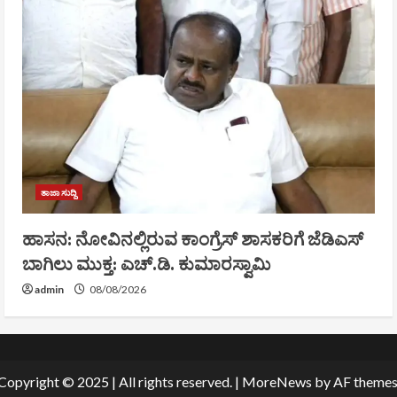
ತಾಜಾ ಸುದ್ದಿ
ಹಾಸನ: ನೋವಿನಲ್ಲಿರುವ ಕಾಂಗ್ರೆಸ್‌ ಶಾಸಕರಿಗೆ ಜೆಡಿಎಸ್‌
ಬಾಗಿಲು ಮುಕ್ತ: ಎಚ್.ಡಿ. ಕುಮಾರಸ್ವಾಮಿ
admin
08/08/2026
Copyright © 2025 | All rights reserved.
|
MoreNews
by AF themes