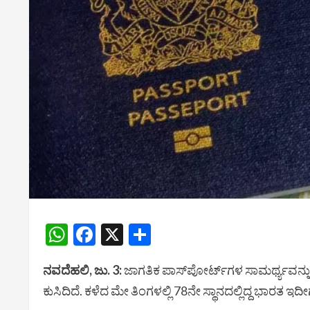
WhatsApp
Facebook
X
Share
ನವದೆಹಲಿ, ಜು. 3:
ಜಾಗತಿಕ ಪಾಸ್‌ಪೋರ್ಟ್‌ಗಳ ಸಾಮರ್ಥ್ಯವನ
ಕುಸಿದಿದೆ. ಕಳೆದ ಮೇ ತಿಂಗಳಲ್ಲಿ 78ನೇ ಸ್ಥಾನದಲ್ಲಿದ್ದ ಭಾರತ ಇದೀಗ 