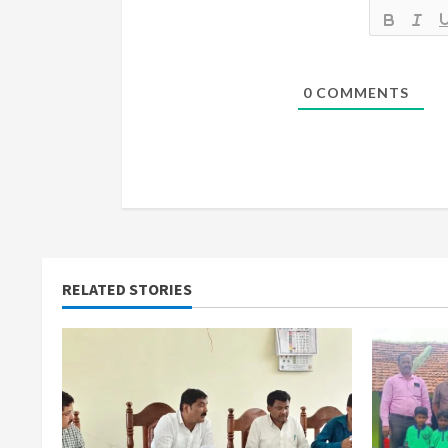
i
n
g
0
COMMENTS
RELATED STORIES