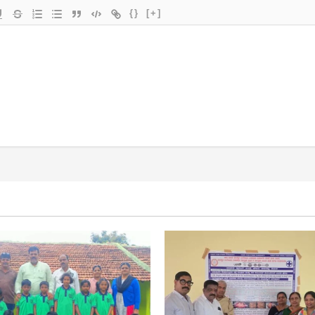
{}
[+]