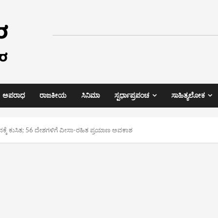
ಅಪರಾಧ
ರಾಜಕೀಯ
ಸಿನಿಮಾ
ಸ್ಪರ್ಧಾಪ್ರಪಂಚ
ಸಾಹಿತ್ಯಲೋಕ
ಾನಕ್ಕೆ ಕುಸಿತ; 56 ದೇಶಗಳಿಗೆ ವೀಸಾ-ರಹಿತ ಪ್ರಯಾಣ ಅವಕಾಶ