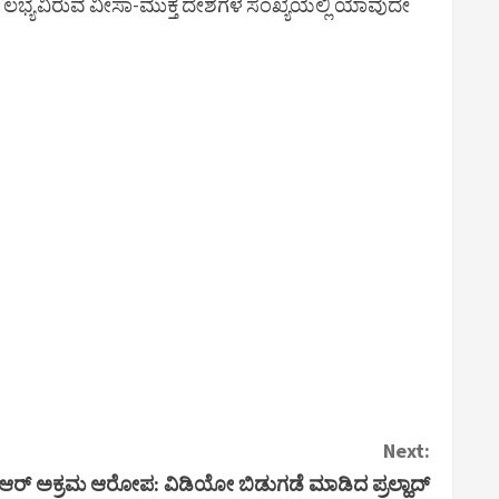
ಲಭ್ಯವಿರುವ ವೀಸಾ-ಮುಕ್ತ ದೇಶಗಳ ಸಂಖ್ಯೆಯಲ್ಲಿ ಯಾವುದೇ
Next:
‌ಐಆರ್ ಅಕ್ರಮ ಆರೋಪ: ವಿಡಿಯೋ ಬಿಡುಗಡೆ ಮಾಡಿದ ಪ್ರಲ್ಹಾದ್