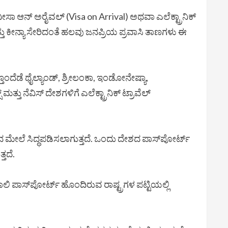
ೀಸಾ ಆನ್ ಅರೈವಲ್ (Visa on Arrival) ಅಥವಾ ಎಲೆಕ್ಟ್ರಾನಿಕ್
ು ಕೀನ್ಯಾ ಸೇರಿದಂತೆ ಹಲವು ಜನಪ್ರಿಯ ಪ್ರವಾಸಿ ತಾಣಗಳು ಈ
ದೆಡೆ ಥೈಲ್ಯಾಂಡ್, ಶ್ರೀಲಂಕಾ, ಇಂಡೋನೇಷ್ಯಾ,
್ತು ನೆವಿಸ್ ದೇಶಗಳಿಗೆ ಎಲೆಕ್ಟ್ರಾನಿಕ್ ಟ್ರಾವೆಲ್
ಮೇಲೆ ಸಿದ್ಧಪಡಿಸಲಾಗುತ್ತದೆ. ಒಂದು ದೇಶದ ಪಾಸ್‌ಪೋರ್ಟ್
ತದೆ.
ತಿಶಾಲಿ ಪಾಸ್‌ಪೋರ್ಟ್ ಹೊಂದಿರುವ ರಾಷ್ಟ್ರಗಳ ಪಟ್ಟಿಯಲ್ಲಿ