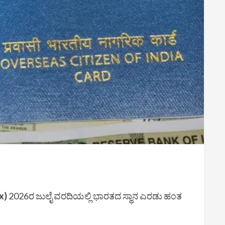
x)
2026ರ ಜುಲೈ ವರದಿಯಲ್ಲಿ ಭಾರತದ ಸ್ಥಾನ ಎರಡು ಹಂತ