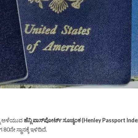
್ನು ಅಳೆಯುವ
ಹೆನ್ಲಿ ಪಾಸ್‌ಪೋರ್ಟ್ ಸೂಚ್ಯಂಕ (Henley Passport Inde
80ನೇ ಸ್ಥಾನಕ್ಕೆ ಇಳಿದಿದೆ.