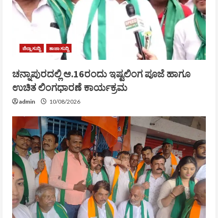
ಜಿಲ್ಲಾ ಸುದ್ದಿ
ತಾಜಾ ಸುದ್ದಿ
ಚನ್ನಾಪುರದಲ್ಲಿ ಆ.16ರಂದು ಇಷ್ಟಲಿಂಗ ಪೂಜೆ ಹಾಗೂ
ಉಚಿತ ಲಿಂಗಧಾರಣೆ ಕಾರ್ಯಕ್ರಮ
admin
10/08/2026