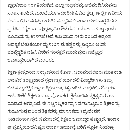
ಶ್ಲಾಘನೀಯ ಸಂಗತಿಯಾಗಿದೆ. ಎಲ್ಲಾ ಸಾಧಕರನ್ನು ಅಭಿನಂದಿಸಿರುವದು
ಸಂತಸ ತಂದಿದೆ. ಮುಂದೆಯೂ ಇದೇ ರೀತಿ ವಿವಿಧ ಕ್ಷೇತ್ರಗಳಲ್ಲಿ ಗಣನೀಯ
ಸೇವೆ ಸಲ್ಲಿಸಿದವರನ್ನು ಗುರುತಿಸಿ ಸನ್ಮಾನಿಸಲಿ ಎಂದು ಶುಭ ಹಾರೈಸಿದರು.
ಪ್ರಗತಿಪರ ರೈತರಾದ ಪುಟ್ಟಸ್ವಾಮಿ ಗೌಡ ರವರು ಮಾತನಾಡುತ್ತಾ ಇಂದು
ಭೂಮಿಯನ್ನು ಉಳಿಸಬೇಕಿದೆ. ಕುಡಿಯುವ ನೀರು ಇಂದಿನ ಅತ್ಯಂತ
ಅವಶ್ಯಕ ಬೇಡಿಕೆಯಾಗಿದ್ದು ನೀರಿನ ಮಹತ್ವವನ್ನು ಎಲ್ಲರೂ ಅರಿತು
ಮುನ್ನೆಚ್ಚರಿಕೆ ವಹಿಸಿ ನೀರಿನ ಸಂರಕ್ಷಣೆ ಮಾಡುವುದು ನಮ್ಮೆಲ್ಲರ
ಜವಾಬ್ದಾರಿಯಾಗಿದೆ ಎಂದರು.
ಶಿಕ್ಷಣ ಕ್ಷೇತ್ರದಿಂದ ಸನ್ಮಾನಿತರಾದ ಕೆ.ಎನ್ . ಚಿದಾನಂದರವರು ಮಾತನಾಡಿ
ಆಧುನಿಕ ತಂತ್ರಜ್ಞಾನದ ಸ್ಪರ್ಧಾತ್ಮಕ ಯುಗದಲ್ಲಿ ವಿದ್ಯಾರ್ಥಿಗಳು ತಮ್ಮ
ಬದುಕನ್ನು ಕಟ್ಟಿಕೊಳ್ಳಲು ಶಿಕ್ಷಣ ಅತ್ಯಗತ್ಯವಾಗಿದೆ. ಮಕ್ಕಳಲ್ಲಿ ಮೌಲ್ಯಗಳ
ಅಳವಡಿಕೆಗೆ ಶಿಕ್ಷಕರು ಮತ್ತು ಪೋಷಕರು ಕೈಜೋಡಿಸಿ ವ್ಯಕ್ತಿತ್ವ ನಿರ್ಮಾಣ
ಮಾಡುವ ಅಗತ್ಯವಿದೆ. ಈ ನಿಟ್ಟಿನಲ್ಲಿ ಕರ್ತವ್ಯ ನಿರ್ವಹಿಸುತ್ತಿರುವ ಶಿಕ್ಷಕರನ್ನು
ಗುರುತಿಸುವುದರಿಂದ ಶಿಕ್ಷಕರನ್ನು ಮಾನಸಿಕವಾಗಿ ಪ್ರೇರೇಪಣೆ
ನೀಡಿದಂತಾಗುತ್ತದೆ. ಸಮಾಜದಲ್ಲಿ ಶಿಕ್ಷಕರ ಜವಾಬ್ದಾರಿ ಹೆಚ್ಚುತ್ತದೆ. ಇಂದಿನ
ಈ ಪ್ರಶಸ್ತಿಯು ಭವಿಷ್ಯದ ಆದರ್ಶ ಕಾರ್ಯವೈಖರಿಗೆ ಸ್ಪೂರ್ತಿ ನೀಡುತ್ತಾ