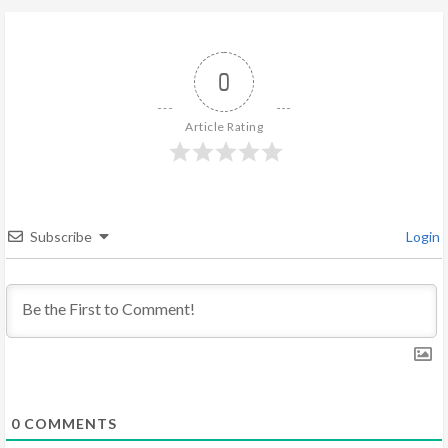
u
e
0
R
Article Rating
e
a
d
Subscribe
Login
i
n
g
0
COMMENTS