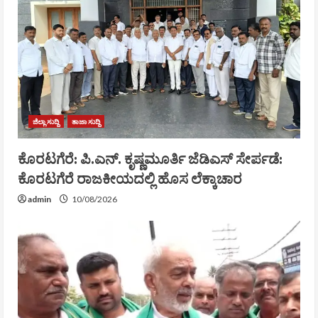
ಜಿಲ್ಲಾ ಸುದ್ದಿ
ತಾಜಾ ಸುದ್ದಿ
ಕೊರಟಗೆರೆ: ಪಿ.ಎನ್. ಕೃಷ್ಣಮೂರ್ತಿ ಜೆಡಿಎಸ್ ಸೇರ್ಪಡೆ:
ಕೊರಟಗೆರೆ ರಾಜಕೀಯದಲ್ಲಿ ಹೊಸ ಲೆಕ್ಕಾಚಾರ
admin
10/08/2026