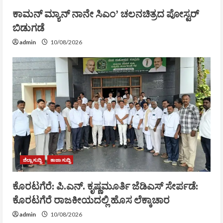
ಕಾಮನ್ ಮ್ಯಾನ್ ನಾನೇ ಸಿಎಂ’ ಚಲನಚಿತ್ರದ ಪೋಸ್ಟರ್
ಬಿಡುಗಡೆ
admin
10/08/2026
ಜಿಲ್ಲಾ ಸುದ್ದಿ
ತಾಜಾ ಸುದ್ದಿ
ಕೊರಟಗೆರೆ: ಪಿ.ಎನ್. ಕೃಷ್ಣಮೂರ್ತಿ ಜೆಡಿಎಸ್ ಸೇರ್ಪಡೆ:
ಕೊರಟಗೆರೆ ರಾಜಕೀಯದಲ್ಲಿ ಹೊಸ ಲೆಕ್ಕಾಚಾರ
admin
10/08/2026