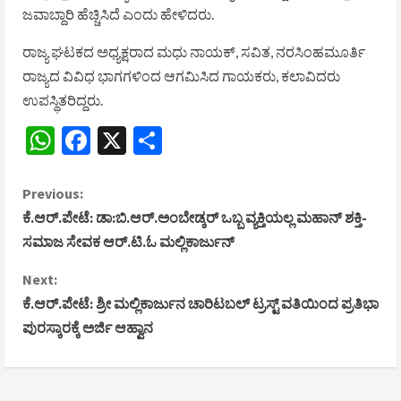
ಜವಾಬ್ದಾರಿ ಹೆಚ್ಚಿಸಿದೆ ಎಂದು ಹೇಳಿದರು.
ರಾಜ್ಯ ಘಟಕದ ಅಧ್ಯಕ್ಷರಾದ ಮಧು ನಾಯಕ್, ಸವಿತ, ನರಸಿಂಹಮೂರ್ತಿ
ರಾಜ್ಯದ ವಿವಿಧ ಭಾಗಗಳಿಂದ ಆಗಮಿಸಿದ ಗಾಯಕರು, ಕಲಾವಿದರು
ಉಪಸ್ಥಿತರಿದ್ದರು.
WhatsApp
Facebook
X
Share
C
Previous:
ಕೆ.ಆರ್.ಪೇಟೆ: ಡಾ:ಬಿ.ಆರ್.ಅಂಬೇಡ್ಕರ್ ಒಬ್ಬ ವ್ಯಕ್ತಿಯಲ್ಲ ಮಹಾನ್ ಶಕ್ತಿ-
o
ಸಮಾಜ ಸೇವಕ ಆರ್.ಟಿ.ಓ ಮಲ್ಲಿಕಾರ್ಜುನ್
n
Next:
ಕೆ.ಆರ್.ಪೇಟೆ: ಶ್ರೀ ಮಲ್ಲಿಕಾರ್ಜುನ ಚಾರಿಟಬಲ್ ಟ್ರಸ್ಟ್ ವತಿಯಿಂದ ಪ್ರತಿಭಾ
t
ಪುರಸ್ಕಾರಕ್ಕೆ ಅರ್ಜಿ ಆಹ್ವಾನ
i
n