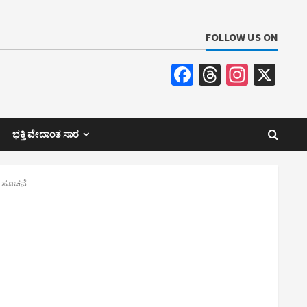
FOLLOW US ON
Facebook
Threads
Insta
X
ಭಕ್ತಿ ವೇದಾಂತ ಸಾರ
ು ಸೂಚನೆ