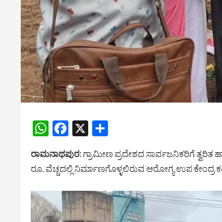
WhatsApp
Facebook
X
Share
ರಾಮನಾಥಪುರ:
ಗ್ರಾಮೀಣ ಪ್ರದೇಶದ ಸಾರ್ವಜನಿಕರಿಗೆ ತ್ವರ
ರೂ. ವೆಚ್ಚದಲ್ಲಿ ನಿರ್ಮಾಣಗೊಳ್ಳಲಿರುವ ಆರೋಗ್ಯ ಉಪ ಕೇಂದ್ರ 