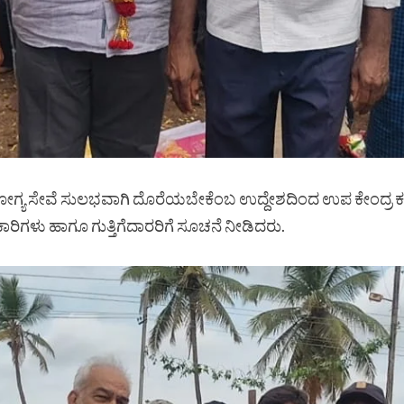
ಯ ಸೇವೆ ಸುಲಭವಾಗಿ ದೊರೆಯಬೇಕೆಂಬ ಉದ್ದೇಶದಿಂದ ಉಪ ಕೇಂದ್ರ ಕಟ್ಟಡ 
ರಿಗಳು ಹಾಗೂ ಗುತ್ತಿಗೆದಾರರಿಗೆ ಸೂಚನೆ ನೀಡಿದರು.