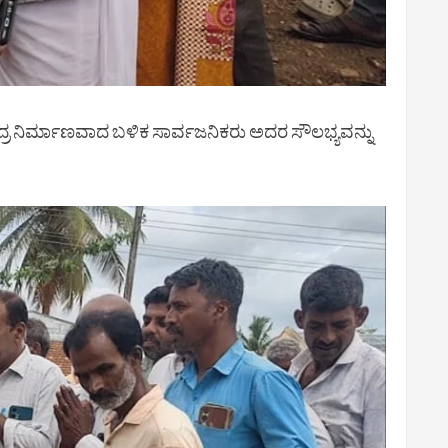
್ರ ನಿರ್ಮಾಣವಾದ ಬಳಿಕ ಸಾರ್ವಜನಿಕರು ಅದರ ಸೌಲಭ್ಯವನ್ನು