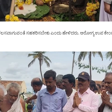
ದ ಕೆಲಸವಾಗುವಂತೆ ಸಹಕರಿಸಬೇಕು ಎಂದು ಹೇಳಿದರು. ಆರೋಗ್ಯ ಉಪ ಕೇಂದ