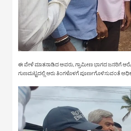
ಈ ವೇಳೆ ಮಾತನಾಡಿದ ಅವರು, ಗ್ರಾಮೀಣ ಭಾಗದ ಜನರಿಗೆ ಆರೋಗ್
ಗುಣಮಟ್ಟದಲ್ಲಿ ಆರು ತಿಂಗಳೊಳಗೆ ಪೂರ್ಣಗೊಳಿಸುವಂತೆ ಅಧಿಕಾ