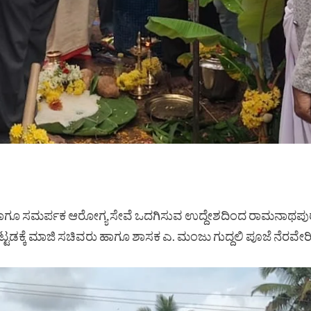
ಿತ ಹಾಗೂ ಸಮರ್ಪಕ ಆರೋಗ್ಯ ಸೇವೆ ಒದಗಿಸುವ ಉದ್ದೇಶದಿಂದ ರಾಮನಾಥಪು
ಕಟ್ಟಡಕ್ಕೆ ಮಾಜಿ ಸಚಿವರು ಹಾಗೂ ಶಾಸಕ ಎ. ಮಂಜು ಗುದ್ದಲಿ ಪೂಜೆ ನೆರವೇರ