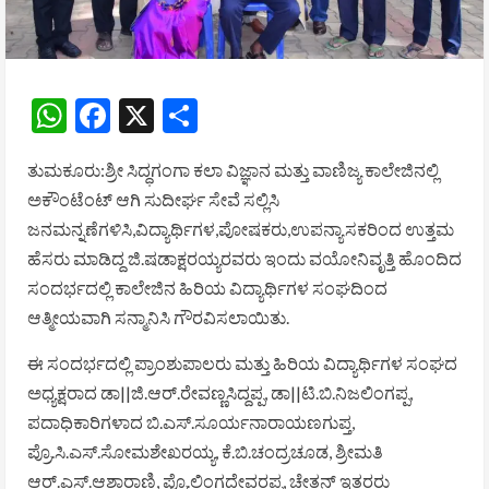
WhatsApp
Facebook
X
Share
ತುಮಕೂರು:ಶ್ರೀ ಸಿದ್ಧಗಂಗಾ ಕಲಾ ವಿಜ್ಞಾನ ಮತ್ತು ವಾಣಿಜ್ಯ ಕಾಲೇಜಿನಲ್ಲಿ
ಅಕೌಂಟೆಂಟ್ ಆಗಿ ಸುದೀರ್ಘ ಸೇವೆ ಸಲ್ಲಿಸಿ
ಜನಮನ್ನಣೆಗಳಿಸಿ,ವಿದ್ಯಾರ್ಥಿಗಳ,ಪೋಷಕರು,ಉಪನ್ಯಾಸಕರಿಂದ ಉತ್ತಮ
ಹೆಸರು ಮಾಡಿದ್ದ ಜಿ.ಷಡಾಕ್ಷರಯ್ಯರವರು ಇಂದು ವಯೋನಿವೃತ್ತಿ ಹೊಂದಿದ
ಸಂದರ್ಭದಲ್ಲಿ ಕಾಲೇಜಿನ ಹಿರಿಯ ವಿದ್ಯಾರ್ಥಿಗಳ ಸಂಘದಿಂದ
ಆತ್ಮೀಯವಾಗಿ ಸನ್ಮಾನಿಸಿ ಗೌರವಿಸಲಾಯಿತು.
ಈ ಸಂದರ್ಭದಲ್ಲಿ ಪ್ರಾಂಶುಪಾಲರು ಮತ್ತು ಹಿರಿಯ ವಿದ್ಯಾರ್ಥಿಗಳ ಸಂಘದ
ಅಧ್ಯಕ್ಷರಾದ ಡಾ||ಜಿ.ಆರ್.ರೇವಣ್ಣಸಿದ್ದಪ್ಪ, ಡಾ||ಟಿ.ಬಿ.ನಿಜಲಿಂಗಪ್ಪ,
ಪದಾಧಿಕಾರಿಗಳಾದ ಬಿ.ಎಸ್.ಸೂರ್ಯನಾರಾಯಣಗುಪ್ತ,
ಪ್ರೊ.ಸಿ.ಎಸ್.ಸೋಮಶೇಖರಯ್ಯ, ಕೆ.ಬಿ.ಚಂದ್ರಚೂಡ, ಶ್ರೀಮತಿ
ಆರ್.ಎಸ್.ಆಶಾರಾಣಿ, ಪ್ರೊ.ಲಿಂಗದೇವರಪ್ಪ, ಚೇತನ್ ಇತರರು