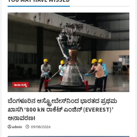
ತಾಜಾ ಸುದ್ದಿ
ಬೆಂಗಳೂರಿನ ಆಸ್ಟ್ರೋಬೇಸ್‌ನಿಂದ ಭಾರತದ ಪ್ರಥಮ
ಖಾಸಗಿ ‘800 kN ರಾಕೆಟ್ ಎಂಜಿನ್ (EVEREST)’
ಅನಾವರಣ!
admin
09/08/2026