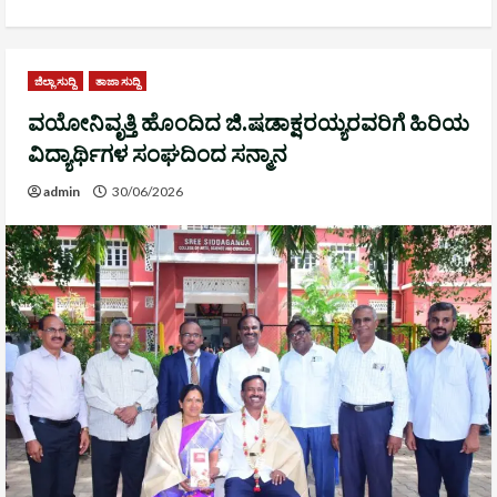
ಜಿಲ್ಲಾ ಸುದ್ದಿ
ತಾಜಾ ಸುದ್ದಿ
ವಯೋನಿವೃತ್ತಿ ಹೊಂದಿದ ಜಿ.ಷಡಾಕ್ಷರಯ್ಯರವರಿಗೆ ಹಿರಿಯ
ವಿದ್ಯಾರ್ಥಿಗಳ ಸಂಘದಿಂದ ಸನ್ಮಾನ
admin
30/06/2026