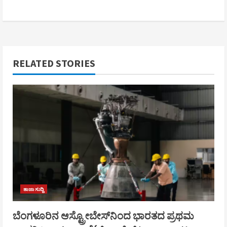
RELATED STORIES
ತಾಜಾ ಸುದ್ದಿ
ಬೆಂಗಳೂರಿನ ಆಸ್ಟ್ರೋಬೇಸ್‌ನಿಂದ ಭಾರತದ ಪ್ರಥಮ