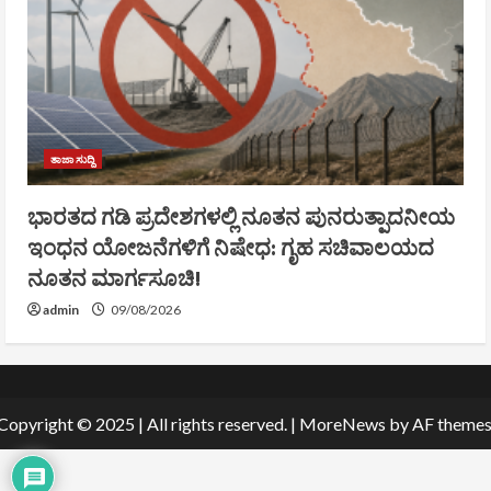
ತಾಜಾ ಸುದ್ದಿ
ಭಾರತದ ಗಡಿ ಪ್ರದೇಶಗಳಲ್ಲಿ ನೂತನ ಪುನರುತ್ಪಾದನೀಯ
ಇಂಧನ ಯೋಜನೆಗಳಿಗೆ ನಿಷೇಧ: ಗೃಹ ಸಚಿವಾಲಯದ
ನೂತನ ಮಾರ್ಗಸೂಚಿ!
admin
09/08/2026
Copyright © 2025 | All rights reserved.
|
MoreNews
by AF themes