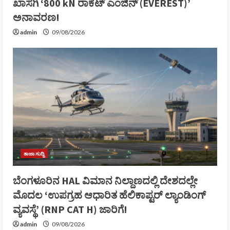
ಖಾಸಗಿ ‘800 kN ರಾಕೆಟ್ ಎಂಜಿನ್ (EVEREST)’
ಅನಾವರಣ!
admin
09/08/2026
ತಾಜಾ ಸುದ್ದಿ
ಬೆಂಗಳೂರಿನ HAL ವಿಮಾನ ನಿಲ್ದಾಣದಲ್ಲಿ ದೇಶದಲ್ಲೇ
ಮೊದಲ ‘ಉಪಗ್ರಹ ಆಧಾರಿತ ಹೆಲಿಕಾಪ್ಟರ್ ಲ್ಯಾಂಡಿಂಗ್
ವ್ಯವಸ್ಥೆ’ (RNP CAT H) ಜಾರಿಗೆ!
admin
09/08/2026