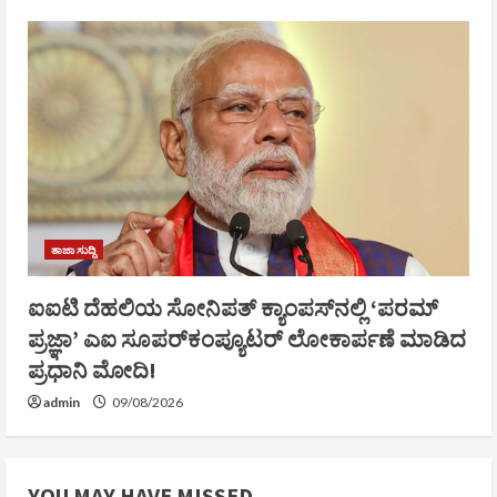
ತಾಜಾ ಸುದ್ದಿ
ಐಐಟಿ ದೆಹಲಿಯ ಸೋನಿಪತ್ ಕ್ಯಾಂಪಸ್‌ನಲ್ಲಿ ‘ಪರಮ್
ಪ್ರಜ್ಞಾ’ ಎಐ ಸೂಪರ್‌ಕಂಪ್ಯೂಟರ್ ಲೋಕಾರ್ಪಣೆ ಮಾಡಿದ
ಪ್ರಧಾನಿ ಮೋದಿ!
admin
09/08/2026
YOU MAY HAVE MISSED