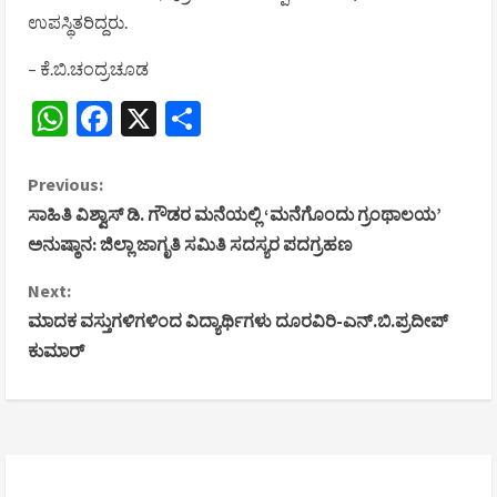
ಉಪಸ್ಥಿತರಿದ್ದರು.
– ಕೆ.ಬಿ.ಚಂದ್ರಚೂಡ
WhatsApp
Facebook
X
Share
C
Previous:
ಸಾಹಿತಿ ವಿಶ್ವಾಸ್ ಡಿ. ಗೌಡರ ಮನೆಯಲ್ಲಿ ‘ಮನೆಗೊಂದು ಗ್ರಂಥಾಲಯ’
o
ಅನುಷ್ಠಾನ: ಜಿಲ್ಲಾ ಜಾಗೃತಿ ಸಮಿತಿ ಸದಸ್ಯರ ಪದಗ್ರಹಣ
n
Next:
ಮಾದಕ ವಸ್ತುಗಳಿಗಳಿಂದ ವಿದ್ಯಾರ್ಥಿಗಳು ದೂರವಿರಿ-ಎನ್.ಬಿ.ಪ್ರದೀಪ್
t
ಕುಮಾರ್
i
n
u