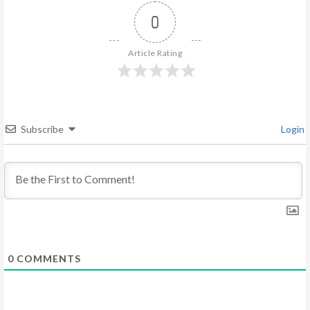
e
0
R
Article Rating
e
a
d
Subscribe
Login
i
n
g
0
COMMENTS