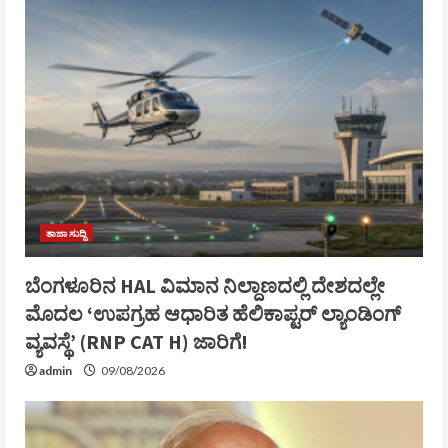
ತಾಜಾ ಸುದ್ದಿ
ಬೆಂಗಳೂರಿನ HAL ವಿಮಾನ ನಿಲ್ದಾಣದಲ್ಲಿ ದೇಶದಲ್ಲೇ
ಮೊದಲ ‘ಉಪಗ್ರಹ ಆಧಾರಿತ ಹೆಲಿಕಾಪ್ಟರ್ ಲ್ಯಾಂಡಿಂಗ್
ವ್ಯವಸ್ಥೆ’ (RNP CAT H) ಜಾರಿಗೆ!
admin
09/08/2026