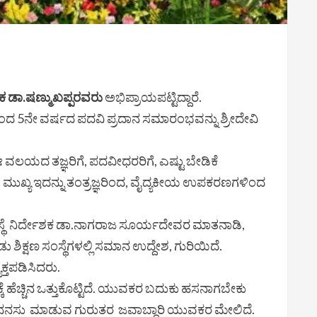
ಶಕ ಡಾ.ಷಣ್ಮುಖಪ್ಪರವರು
ಅಭಿಪ್ರಾಯಪಟ್ಟಿದ್ದಾರೆ.
ವತಿಯಿಂದ 5ನೇ ವರ್ಷದ ಪದವಿ ಪ್ರದಾನ ಸಮಾರಂಭವನ್ನು ಶ್ರೀದೇವಿ
 ಈ ವಲಯದ ತಜ್ಞರಿಗೆ, ಪದವೀಧರರಿಗೆ, ಎಷ್ಟು ಬೇಡಿಕೆ
ಮುಖ್ಯ ಇದನ್ನು ತಂತ್ರಜ್ಞರಿಂದ, ವೈದ್ಯಕೀಯ ಉಪಕರಣಗಳಿಂದ
ಂಸ್ಥೆ ನಿರ್ದೇಶಕ ಡಾ.ನಾಗರಾಜ ಸೂರ್ಯದೇವರ ಮಾತನಾಡಿ,
 ಶಿಕ್ಷಣ ಸಂಸ್ಥೆಗಳಲ್ಲಿ ಸಮಾನ ಉದ್ದೇಶ, ಗುರಿಯಿದೆ.
ಕ್ತಪಡಿಸಿದರು.
ೆ ಹೆಚ್ಚಿನ ಒತ್ತುಕೊಟ್ಟಿದೆ. ಯುವಕರ ಬದುಕು ಹಸನಾಗಬೇಕು
ು ನನಸು ಮಾಡುವ ಗುರುತರ ಜವಾಬ್ದಾರಿ ಯುವಕರ ಮೇಲಿದೆ.