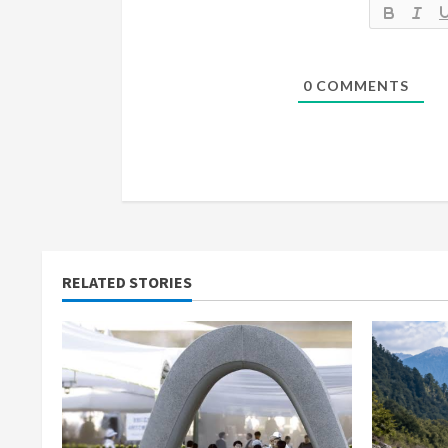
n
g
0
COMMENTS
RELATED STORIES