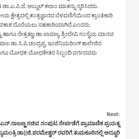
ಿ ಡಾ.ಎ.ಪಿ.ಜೆ. ಅಬ್ದುಲ್ ಕಲಾಂ ಮಾತನ್ನು ಸ್ಮರಿಸಿದರು.
ೀಯ ಕ್ಷೇತ್ರದಲ್ಲಿ ತಂತ್ರಜ್ಞಾನದ ಬೆಳವಣಿಗೆಯಿಂದ ಕ್ರಾಂತಿಕಾರಿ
ಯೋಗ ಅವಕಾಶ ದೊರೆಯಲು ಸಹಕಾರಿಯಾಗಿದೆ ಎಂದರು.
ಟಿ ಹಾಗೂ ನೇತ್ರತಜ್ಞ ಡಾ.ಲಾವಣ್ಯ, ಶ್ರೀದೇವಿ ಸಂಸ್ಥೆಯ ಮಾನವ
ಪಾಲ ಡಾ.ಸಿ.ಪಿ.ಚಂದ್ರಪ್ಪ, ಇಂಜಿನಿಯರಿಂಗ್ ಕಾಲೇಜಿನ
ವಿತ್ರ ಹಾಗೂ ಬೋಧಕ-ಬೋಧಕೇತರ ಸಿಬ್ಬಂದಿ ವರ್ಗದವರು
Next:
ಎನ್.ರಾಜಣ್ಣ ಸಚಿವ ಸಂಪುಟ ಸೇರ್ಪಡೆಗೆ ಪ್ರಾಮಾಣಿಕ ಪ್ರಯತ್ನ
ಂತ್ರಿ ಡಾ||ಜಿ.ಪರಮೇಶ್ವರ್ ರವರಿಗೆ ತುಮಕೂರಿನಲ್ಲಿ ಅದ್ಧೂರಿ