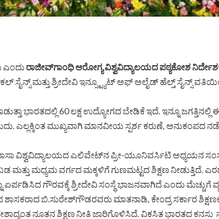
ುಬು ಎಂದು
ರಾಜೀವ್‌ಗಾಂಧಿ ಆರೋಗ್ಯ ವಿಶ್ವವಿದ್ಯಾಲಯದ ಪಠ್ಯಕೋಶ ನಿರ್ದೇ
ಲ್ ಸೈನ್ಸ್ ಮತ್ತು ಶ್ರೀದೇವಿ ಇನ್ಸ್ಟ್ಯೂಟ್ ಅಫ್ ಅಲೈಡ್ ಹೆಲ್ತ್ ಸೈನ್ಸ್ 
ತ್ತಾ ಭಾರತದಲ್ಲಿ 60 ಲಕ್ಷ ಉದ್ಯೋಗದ ಬೇಡಿಕೆ ಇದೆ. ಇನ್ನೂ ಜಗತ್ತಿನಲ್ಲಿ
 ಎಲ್ಲಕ್ಕಿಂತ ಮುಖ್ಯವಾಗಿ ಮಾನವೀಯ ಸ್ಪರ್ಶ ಕರುಣೆ, ಅನುಕಂಪದ ನಡೆ 
ಾಸಾ ವಿಶ್ವವಿದ್ಯಾಲಯದ ಎಲಿವೇಟ್‌ನ ಪ್ರೀ-ಯೂನಿವರ್ಸಿಟಿ ಅಧ್ಯಯನ ಸ
 ಮತ್ತು ಮಧ್ಯಮ ವರ್ಗದ ಮಕ್ಕಳಿಗೆ ಗುಣಮಟ್ಟದ ಶಿಕ್ಷಣ ನೀಡುತ್ತಿದೆ. ಎರಡು
ಪಡಿಸಿದ ಗೌರವಕ್ಕೆ ಶ್ರೀದೇವಿ ಸಂಸ್ಥೆ ಭಾಜನವಾಗಿದೆ ಎಂದು ಮೆಚ್ಚುಗೆ ವ್ಯ
 ಶಾಸಕರಾದ ಬಿ.ಸುರೇಶ್‌ಗೌಡರವರು ಮಾತನಾಡಿ, ಕೇಂದ್ರ ಸರ್ಕಾರ ಶಿಕ್ಷಣಕ್ಕ
ಾದ್ಯಂತ ನೂತನ ಶಿಕ್ಷಣ ನೀತಿ ಜಾರಿಗೊಳಿಸಿದೆ. ವಿಕಸಿತ ಭಾರತದ ಕನಸ