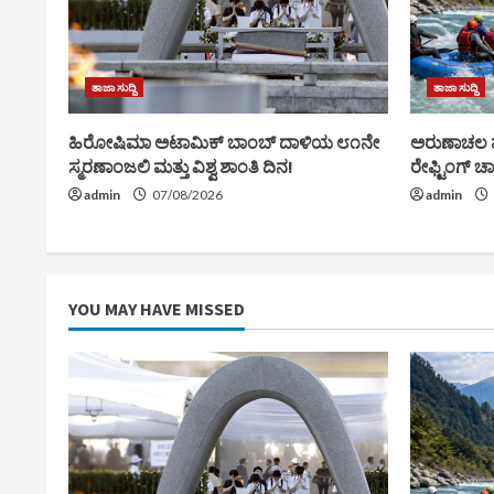
ತಾಜಾ ಸುದ್ದಿ
ತಾಜಾ ಸುದ್ದಿ
ಹಿರೋಷಿಮಾ ಅಟಾಮಿಕ್ ಬಾಂಬ್ ದಾಳಿಯ ೮೧ನೇ
ಅರುಣಾಚಲ ಪ್
ಸ್ಮರಣಾಂಜಲಿ ಮತ್ತು ವಿಶ್ವ ಶಾಂತಿ ದಿನ!
ರೇಫ್ಟಿಂಗ್
admin
07/08/2026
admin
YOU MAY HAVE MISSED