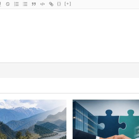
{}
[+]