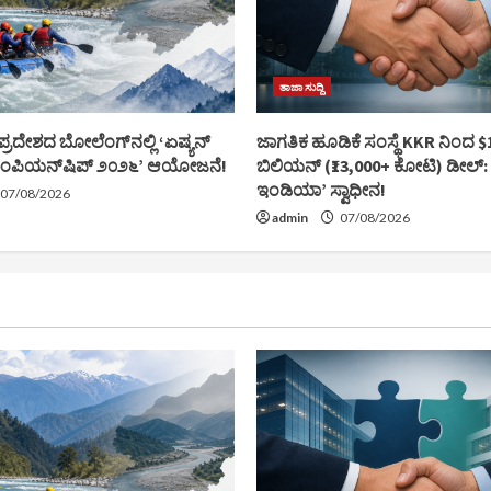
ತಾಜಾ ಸುದ್ದಿ
ರದೇಶದ ಬೋಲೆಂಗ್‌ನಲ್ಲಿ ‘ಏಷ್ಯನ್
ಜಾಗತಿಕ ಹೂಡಿಕೆ ಸಂಸ್ಥೆ KKR ನಿಂದ $
 ಚಾಂಪಿಯನ್‌ಷಿಪ್ ೨೦೨೬’ ಆಯೋಜನೆ!
ಬಿಲಿಯನ್ (₹13,000+ ಕೋಟಿ) ಡೀಲ್:
ಇಂಡಿಯಾ’ ಸ್ವಾಧೀನ!
07/08/2026
admin
07/08/2026