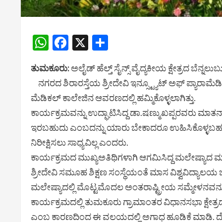
WhatsApp
Facebook
X
Share
ತುಮಕೂರು:
ಅಲೈಡ್ ಹೆಲ್ತ್ ಸೈನ್ಸ್ ವೈದ್ಯಕೀಯ ಕ್ಷೇತ್ರದ ಬೆನ್ನಲ
ನಗರದ ಶಿರಾರಸ್ತೆಯ ಶ್ರೀದೇವಿ ಇನ್ಸ್ಟ್ಯೂಟ್ ಅಫ್ ಪ್ಯಾರಾಮೆಡಿಕ
ಮೆಡಿಕಲ್ ಕಾಲೇಜಿನ ಆವರಣದಲ್ಲಿ ಹಮ್ಮಿಕೊಳ್ಳಲಾಗಿತ್ತು.
ಕಾರ್ಯಕ್ರಮವನ್ನು ಉದ್ಘಾಟಿಸಿದ್ದ ಡಾ.ಷಣ್ಮುಖಪ್ಪರವರು ಮಾತನಾಡು
ಇರಬಹುದು ಎಂಬದನ್ನು ಯಾರು ಬೇಕಾದರೂ ಉಹಿಸಿಕೊಳ್ಳಬಹುದು.
ನಿರೀಕ್ಷಿಸಲು ಸಾಧ್ಯವಿಲ್ಲ ಎಂದರು.
ಕಾರ್ಯಕ್ರಮದ ಮುಖ್ಯಅತಿಥಿಗಳಾಗಿ ಆಗಮಿಸಿದ್ದ ಮಲೇಷ್ಯಾದ ಮ
ಶ್ರೀದೇವಿ ಸಮೂಹ ಶಿಕ್ಷಣ ಸಂಸ್ಥೆಯಂತೆ ಮಾಸ ವಿಶ್ವವಿದ್ಯಾಲಯ ಬಡ
ಮಲೇಷ್ಯಾದಲ್ಲಿ ಮೊಟ್ಟಮೊದಲ ಅಂತರಾಷ್ಟ್ರೀಯ ಸಮ್ಮೇಳನವನ್ನು ಏರ್
ಕಾರ್ಯಕ್ರಮದಲ್ಲಿ ತುಮಕೂರು ಗ್ರಾಮಾಂತರ ವಿಧಾನಸಭಾ ಕ್ಷೇತ್ರದ
ಎಂಬ ಕಾರಣದಿಂದ ಈ ವಲಯದಲ್ಲಿ ಅಗಾಧ ಹೂಡಿಕೆ ಮಾಡಿ. ದೇಶ