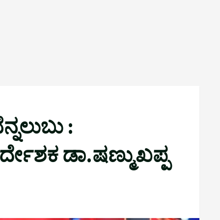
ೆನ್ನಲುಬು :
ರ್ದೇಶಕ ಡಾ.ಷಣ್ಮುಖಪ್ಪ