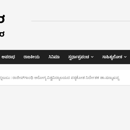
ಅಪರಾಧ
ರಾಜಕೀಯ
ಸಿನಿಮಾ
ಸ್ಪರ್ಧಾಪ್ರಪಂಚ
ಸಾಹಿತ್ಯಲೋಕ
 ಬೆನ್ನಲುಬು : ರಾಜೀವ್‌ಗಾಂಧಿ ಆರೋಗ್ಯ ವಿಶ್ವವಿದ್ಯಾಲಯದ ಪಠ್ಯಕೋಶ ನಿರ್ದೇಶಕ ಡಾ.ಷಣ್ಮುಖಪ್ಪ