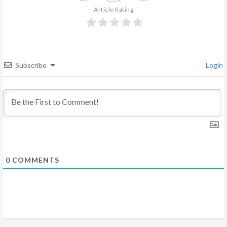
R
Article Rating
e
a
d
Subscribe
Login
i
n
g
0
COMMENTS