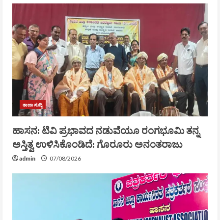
ತಾಜಾ ಸುದ್ದಿ
ಹಾಸನ: ಟಿವಿ ಪ್ರಭಾವದ ನಡುವೆಯೂ ರಂಗಭೂಮಿ ತನ್ನ
ಅಸ್ತಿತ್ವ ಉಳಿಸಿಕೊಂಡಿದೆ: ಗೊರೂರು ಅನಂತರಾಜು
admin
07/08/2026