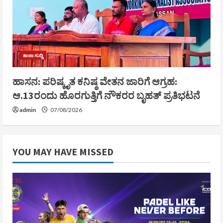
ತಾಜಾ ಸುದ್ದಿ
ಹಾಸನ: ಪರಿಷ್ಕೃತ ಕನಿಷ್ಠ ವೇತನ ಜಾರಿಗೆ ಆಗ್ರಹ:
ಆ.13ರಂದು ಹೊರಗುತ್ತಿಗೆ ನೌಕರರ ಬೃಹತ್ ಪ್ರತಿಭಟನೆ
admin
07/08/2026
YOU MAY HAVE MISSED