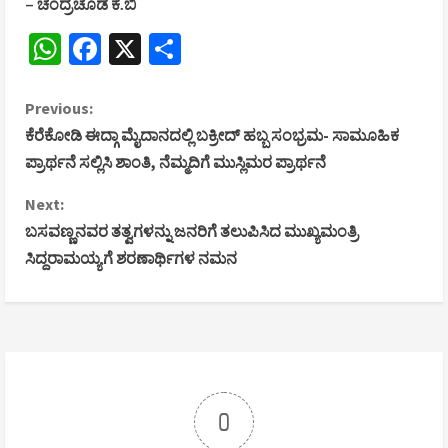
– ಚಂದ್ರಚೂಡ ಕೆ.ಬಿ
WhatsApp
Facebook
X
Share
C
Previous:
ಕೆರೆಕೋಡಿ ಈದ್ಗಾ ಮೈದಾನದಲ್ಲಿ ಬಕ್ರೀದ್ ಹಬ್ಬ ಸಂಭ್ರಮ- ಸಾಮೂಹಿಕ
o
ಪ್ರಾರ್ಥನೆ ಸಲ್ಲಿಸಿ ಶಾಂತಿ, ನೆಮ್ಮದಿಗೆ ಮುಸ್ಲಿಮರ ಪ್ರಾರ್ಥನೆ
n
Next:
ಬಸವಣ್ಣನವರ ತತ್ವಗಳನ್ನು ಜನರಿಗೆ ತಲುಪಿಸಿದ ಮುಖ್ಯಮಂತ್ರಿ
t
ಸಿದ್ದರಾಮಯ್ಯಗೆ ಶರಣಾರ್ಥಿಗಳ ನಮನ
i
n
u
e
0