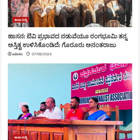
ತಾಜಾ ಸುದ್ದಿ
ಹಾಸನ: ಟಿವಿ ಪ್ರಭಾವದ ನಡುವೆಯೂ ರಂಗಭೂಮಿ ತನ್ನ
ಅಸ್ತಿತ್ವ ಉಳಿಸಿಕೊಂಡಿದೆ: ಗೊರೂರು ಅನಂತರಾಜು
admin
07/08/2026
ತಾಜಾ ಸುದ್ದಿ