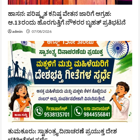
ಹಾಸನ: ಪರಿಷ್ಕೃತ ಕನಿಷ್ಠ ವೇತನ ಜಾರಿಗೆ ಆಗ್ರಹ:
ಆ.13ರಂದು ಹೊರಗುತ್ತಿಗೆ ನೌಕರರ ಬೃಹತ್ ಪ್ರತಿಭಟನೆ
admin
07/08/2026
ತಾಜಾ ಸುದ್ದಿ
ತುಮಕೂರು: ಸ್ವಾತಂತ್ರ್ಯ ದಿನಾಚರಣೆ ಪ್ರಯುಕ್ತ ದೇಶ
ಭಕ್ತಿಗೀತೆಗಳ ಸ್ಪರ್ಧೆ