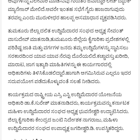
ಅವುಗಳನ್ನು ವಿಲೇವಾರಿ ಮಾಡಿಸುವು ಗುರುತರ ಜವಾಬ್ದಾರಿ ಲೀಡ್ ಬ್ಯಾಂಕ್
ಮ್ಯಾನೇಜರ್ ಮೇಲಿದೆ.ಅವರೇ ಇಂತಹ ಸಭೆಗೆ ಗೈರು ಹಾಜರಾಗುವುದು
ತರವಲ್ಲ ಎಂದು ಮುರುಳೀಧರ ಹಾಲಪ್ಪ ಅಸಮಾಧಾನ ವ್ಯಕ್ತಪಡಿಸಿದರು.
ತುಮಕೂರು ಜಿಲ್ಲಾ ದಲಿತ ಉದ್ದಿಮೆದಾರರ ಸಂಘದ ಅಧ್ಯಕ್ಷ ಸೇವಂತ್
ವಾಸುದೇವ್ ಮಾತನಾಡಿ,ತುಮಖೂರು ಜಿಲ್ಲೆಯ ಕೈಗಾರಿಕಾ ಪ್ರದೇಶಗಳಲ್ಲಿ
ಪರಿಶಿಷ್ಟ ಜಾತಿ ಮತ್ತು ವರ್ಗಗಳ ಜನರು ತಮ್ಮ ಉದ್ದಿಮೆಗಳನ್ನು ಸ್ಥಾಪಿಸಲು
ಸರಕಾರದಿಂದ ಯಾವ ಯಾವ ನೆರವು ದೊರೆಯಲಿದೆ.ಕಚ್ಚಾವಸ್ತು ಖರೀದಿ,
ಮಾರಾಟ, ಜಾಗ ಇತ್ಯಾದಿ ಮಾಹಿತಿಗಳನ್ನು ಈ ಕಾರ್ಯಗಾರದಲ್ಲಿ
ಅಧಿಕಾರಿಗಳು ತಿಳಿಸಿಕೊಡಲಿದ್ದಾರೆ.ಹಾಗಾಗಿ ಆಗಮಿಸಿರುವ ಎಲ್ಲರೂ ಇದರ
ಸದುಪಯೋಗ ಪಡೆದುಕೊಳ್ಳುವಂತೆ ಸಲಹೆ ನೀಡಿದರು.
ಕಾರ್ಯಕ್ರಮದ ರಾಷ್ಟ್ರೀಯ ಎಸ್ಸಿ, ಎಸ್ಟಿ ಉದ್ದಿಮೆದಾರರ ಯೋಜನೆಯ
ಅಧಿಕಾರಿ ಡಾ.ಕೆ.ಸುರೇಶ್ ಮಾತನಾಡಿದರು, ಕಾರ್ಯಕ್ರಮವನ್ನು ಕರ್ನಾಟಕ
ಮಹಿಳಾ ಉದ್ದಿಮೆದಾರರ ಸಂಘದ ಅಧ್ಯಕ್ಷ ಭುವನೇಶ್ವರಿ ಉದ್ಘಾಟಿಸಿದರು.
ಜಿಲ್ಲಾ ಕೈಗಾರಿಕಾ ಕೇಂದ್ರದ ಜಂಟಿ ನಿರ್ದೇಶಕ ನಾಗರಾಜು, ಮಹಿಳಾ
ಉದ್ದಿಮೆದಾರರ ಸಂಘದ ಉಪಾಧ್ಯಕ್ಷ ಜಗದೀಶ್ವರಿ.ಡಿ. ಉಪಸ್ಥಿತರಿದ್ದರು.