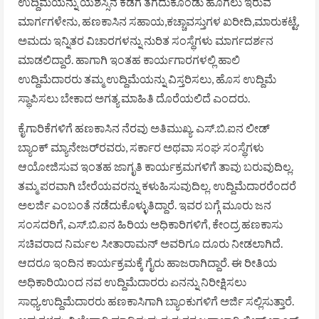
ಉದ್ದಿಮೆಯನ್ನು ಯಶಸ್ಸಿನ ಕಡೆಗೆ ತೆಗೆದುಕೊಂಡು ಹೊಗಲು ಇರುವ
ಮಾರ್ಗಗಳೇನು, ಹಣಕಾಸಿನ ಸಹಾಯ,ಕಚ್ಚಾವಸ್ತುಗಳ ಖರೀದಿ,ಮಾರುಕಟ್ಟೆ,
ಅಮದು ಇನ್ನಿತರ ವಿಚಾರಗಳನ್ನು ನುರಿತ ಸಂಸ್ಥೆಗಳು ಮಾರ್ಗದರ್ಶನ
ಮಾಡಲಿದ್ದಾರೆ. ಹಾಗಾಗಿ ಇಂತಹ ಕಾರ್ಯಗಾರಗಳಲ್ಲಿ ಹಾಲಿ
ಉದ್ದಿಮೆದಾರರು ತಮ್ಮ ಉದ್ದಿಮೆಯನ್ನು ವಿಸ್ತರಿಸಲು, ಹೊಸ ಉದ್ದಿಮೆ
ಸ್ಥಾಪಿಸಲು ಬೇಕಾದ ಅಗತ್ಯ ಮಾಹಿತಿ ದೊರೆಯಲಿದೆ ಎಂದರು.
ಕೈಗಾರಿಕೆಗಳಿಗೆ ಹಣಕಾಸಿನ ನೆರವು ಅತಿಮುಖ್ಯ. ಎಸ್.ಬಿ.ಐನ ಲೀಡ್
ಬ್ಯಾಂಕ್ ಮ್ಯಾನೇಜರ್‌ರವರು, ಸರ್ಕಾರ ಅಥವಾ ಸಂಘ ಸಂಸ್ಥೆಗಳು
ಆಯೋಜಿಸುವ ಇಂತಹ ಜಾಗೃತಿ ಕಾರ್ಯಕ್ರಮಗಳಿಗೆ ತಾವು ಬರುವುದಿಲ್ಲ.
ತಮ್ಮ ಪರವಾಗಿ ಬೇರೆಯವರನ್ನು ಕಳುಹಿಸುವುದಿಲ್ಲ. ಉದ್ದಿಮೆದಾರರೆಂದರೆ
ಅಲರ್ಜಿ ಎಂಬಂತೆ ನಡೆದುಕೊಳ್ಳುತಿದ್ದಾರೆ. ಇವರ ಬಗ್ಗೆ ಮೂರು ಜನ
ಸಂಸದರಿಗೆ, ಎಸ್.ಬಿ.ಐನ ಹಿರಿಯ ಅಧಿಕಾರಿಗಳಿಗೆ, ಕೇಂದ್ರ ಹಣಕಾಸು
ಸಚಿವರಾದ ನಿರ್ಮಲ ಸೀತಾರಾಮನ್ ಅವರಿಗೂ ದೂರು ನೀಡಲಾಗಿದೆ.
ಆದರೂ ಇಂದಿನ ಕಾರ್ಯಕ್ರಮಕ್ಕೆ ಗೈರು ಹಾಜರಾಗಿದ್ದಾರೆ. ಈ ರೀತಿಯ
ಅಧಿಕಾರಿಯಿಂದ ನವ ಉದ್ದಿಮೆದಾರರು ಏನನ್ನು ನಿರೀಕ್ಷಿಸಲು
ಸಾಧ್ಯ.ಉದ್ದಿಮೆದಾರರು ಹಣಕಾಸಿಗಾಗಿ ಬ್ಯಾಂಕುಗಳಿಗೆ ಅರ್ಜಿ ಸಲ್ಲಿಸುತ್ತಾರೆ.