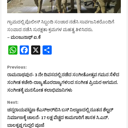
ಗ್ರಾಮದಲ್ಲಿ ಪೊಲೀಸ್ ಸಿಬ್ಬಂದಿ ಸಂಚಾರ ನಡೆಸಿ ಸಾರ್ವಜನಿಕರೊಂದಿಗೆ
ಸಂವಾದ ನಡೆಸಿ ಸುರಕ್ಷತಾ ಕ್ರಮಗಳ ಮಹತ್ವ ತಿಳಿಸಿದರು.
– ಮಂಜುನಾಥ್‌ ಐ.ಕೆ
WhatsApp
Facebook
X
Share
C
Previous:
ರಾಮನಾಥಪುರ- 3 ನೇ ದಿವಸದಲ್ಲಿ ನಡೆದ ಸಂಗೀತೋತ್ಸವ ಗಮನ ಸೆಳೆದ
o
ಸಂಗೀತ ಕಚೇರಿ-ರಾಜ್ಯ ಹೊರರಾಜ್ಯಗಳಿಂದ ಸಂಗೀತ ಪ್ರಿಯರ ಅಗಮನ.
ಸಂಗೀತಕ್ಕೆ ಮನಸೋತ ಕಲಾಭಿಮಾನಿಗಳು
n
Next:
t
ಚನ್ನರಾಯಪಟ್ಟಣ ಕೆಎಸ್‌ಆರ್‌ಟಿಸಿ ಬಸ್ ನಿಲ್ದಾಣದಲ್ಲಿ ನೂತನ ಶೆಲ್ಟರ್
i
ನಿರ್ಮಾಣಕ್ಕೆ ಚಾಲನೆ- 17 ಲಕ್ಷ ವೆಚ್ಚದ ಕಾಮಗಾರಿಗೆ ಶಾಸಕ ಸಿ.ಎನ್.
ಬಾಲಕೃಷ್ಣ ಗುದ್ದಲಿ ಪೂಜೆ