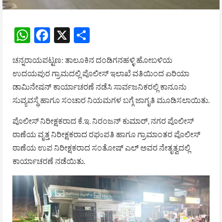
WhatsApp
Facebook
X
Share
ಚನ್ನರಾಯಪಟ್ಟಣ: ತಾಲೂಕಿನ ದಂಡಿಗನಹಳ್ಳಿ ಹೋಬಳಿಯ
ಉದಯಪುರ ಗ್ರಾಮದಲ್ಲಿ ಪೊಲೀಸ್ ಇಲಾಖೆ ವತಿಯಿಂದ ಏರಿಯಾ
ಡಾಮಿನೇಷನ್ ಕಾರ್ಯಾಚರಣೆ ನಡೆಸಿ ಸಾರ್ವಜನಿಕರಲ್ಲಿ ಕಾನೂನು
ಸುವ್ಯವಸ್ಥೆ ಹಾಗೂ ಸಂಚಾರ ನಿಯಮಗಳ ಬಗ್ಗೆ ಜಾಗೃತಿ ಮೂಡಿಸಲಾಯಿತು.
ಪೊಲೀಸ್ ನಿರೀಕ್ಷಕರಾದ ಕೆ.ಇ. ನಿರಂಜನ್ ಕುಮಾರ್, ನಗರ ಪೊಲೀಸ್
ಠಾಣೆಯ ವೃತ್ತ ನಿರೀಕ್ಷಕರಾದ ರಘುಪತಿ ಹಾಗೂ ಗ್ರಾಮಾಂತರ ಪೊಲೀಸ್
ಠಾಣೆಯ ಉಪ ನಿರೀಕ್ಷಕರಾದ ಸಂತೋಷ್ ಎಲ್ ಅವರ ನೇತೃತ್ವದಲ್ಲಿ
ಕಾರ್ಯಾಚರಣೆ ನಡೆಯಿತು.