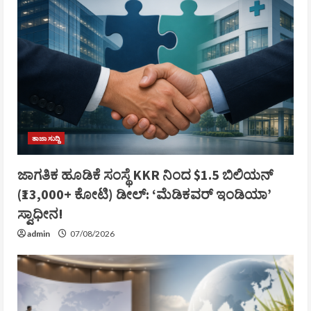
ತಾಜಾ ಸುದ್ದಿ
ಜಾಗತಿಕ ಹೂಡಿಕೆ ಸಂಸ್ಥೆ KKR ನಿಂದ $1.5 ಬಿಲಿಯನ್
(₹13,000+ ಕೋಟಿ) ಡೀಲ್: ‘ಮೆಡಿಕವರ್ ಇಂಡಿಯಾ’
ಸ್ವಾಧೀನ!
admin
07/08/2026