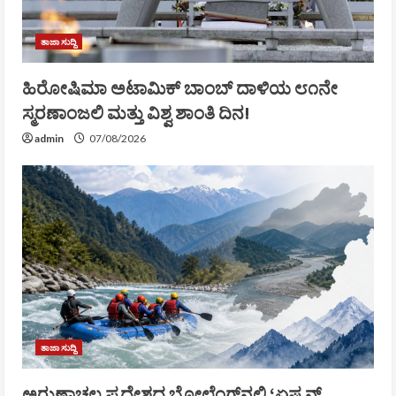
ತಾಜಾ ಸುದ್ದಿ
ಹಿರೋಷಿಮಾ ಅಟಾಮಿಕ್ ಬಾಂಬ್ ದಾಳಿಯ ೮೧ನೇ
ಸ್ಮರಣಾಂಜಲಿ ಮತ್ತು ವಿಶ್ವ ಶಾಂತಿ ದಿನ!
admin
07/08/2026
ತಾಜಾ ಸುದ್ದಿ
ಅರುಣಾಚಲ ಪ್ರದೇಶದ ಬೋಲೆಂಗ್‌ನಲ್ಲಿ ‘ಏಷ್ಯನ್