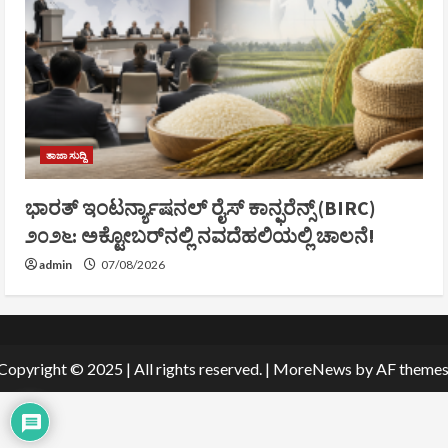
ತಾಜಾ ಸುದ್ದಿ
ಭಾರತ್ ಇಂಟರ್ನ್ಯಾಷನಲ್ ರೈಸ್ ಕಾನ್ಫರೆನ್ಸ್ (BIRC)
೨೦೨೬: ಅಕ್ಟೋಬರ್‌ನಲ್ಲಿ ನವದೆಹಲಿಯಲ್ಲಿ ಚಾಲನೆ!
admin
07/08/2026
Copyright © 2025 | All rights reserved.
|
MoreNews
by AF themes