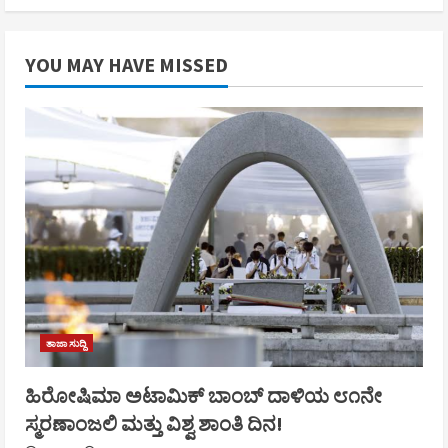
YOU MAY HAVE MISSED
ತಾಜಾ ಸುದ್ದಿ
ಹಿರೋಷಿಮಾ ಅಟಾಮಿಕ್ ಬಾಂಬ್ ದಾಳಿಯ ೮೧ನೇ
ಸ್ಮರಣಾಂಜಲಿ ಮತ್ತು ವಿಶ್ವ ಶಾಂತಿ ದಿನ!