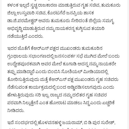
ಕಳಂಕ ಇಲ್ಲದೆ ಸ್ವಚ್ಛ ರಾಜಕಾರಣ ಮಾಡುತ್ತಿರುವ ಗೃಹ ಸಚಿವ, ತುಮಕೂರು
ಜಿಲ್ಲಾ ಉಸ್ತುವಾರಿ ಸಚಿವ, ಕೊರಟಗೆರೆ ಜನಪ್ರಿಯ ಶಾಸಕ
ಡಾ.ಜಿ.ಪರಮೇಶ್ವರ್ ಅವರು ತುಮಕೂರು ಸೇರಿದಂತೆ ಜಿಲ್ಲೆಯ ಸಮಗೃ
ಅಭಿವೃದ್ಧಿ ಮಾಡುತ್ತಿರುವ ನಮ್ಮ ನಾಯಕರನ್ನ ಕುಗ್ಗಿಸುವ ತಯಾರಿ
ನಡೆಯುತ್ತಿದೆ ಎಂದರು.
ಇದರ ಜೊತೆಗೆ ಕೆಆರ್‌ಎಸ್ ಪಕ್ಷದ ಮುಖಂಡರು ತುಮಕೂರಿನ
ಗ್ರಂಥಾಲಯ ಸಭಾಂಗಣದಲ್ಲಿ ಜನಸಂಪರ್ಕ ಸಭೆ ಮುಗಿದ ಮೇಲೆ ಬಂದು
ಉದ್ದೇಶಪೂರಕವಾಗಿ ಅವರ ಮೇಲೆ ಕೂಗಾಡಿ ಅದನ್ನ ನಮ್ಮ ನಾಯಕರೇ
ತಪ್ಪು ಮಾಡಿದ್ದಾರೆ ಎಂದು ಬಿಂಬಿಸಿ ಸೋಶಿಯಲ್ ಮೀಡಿಯಾದಲ್ಲಿ
ತೋರಿಸುತ್ತಿರುವುದು ಮತ್ತೆ ಕೆಆರ್‌ಎಸ್ ಪಕ್ಷ ಮುಖಂಡರು ಗೃಹ ಸಚಿವರು
ನೆಡೆಸುವಂತ ಕಾರ್ಯಕ್ರಮದಲ್ಲಿ ಬಂದ ಅಡ್ಡಿಪಡಿಸಲಾಗವುದು ಎಂದು
ಹೇಳುತ್ತಿರುವುದು ಸರಿ ಇಲ್ಲ. ರಾಜ್ಯದ ನಮ್ಮ ದಲಿತರ ಗೃಹ ಸಚಿವರ
ಪರವಾಗಿ ನಿಲ್ಲುತ್ತೇನೆ ಎಂತ ಹೋರಾಟ ಮಾಡಲು ಸಿದ್ದ ಎಂದು ಏಚ್ಚರಿಕೆ
ನೀಡಿದರು.
ಇದೆ ಸಂದರ್ಭದಲ್ಲಿ ಹೊಳವನಹಳ್ಳಿ ಜಯರಾಮ್, ಬಿ ಡಿ ಪುರ ಸುರೇಶ್,