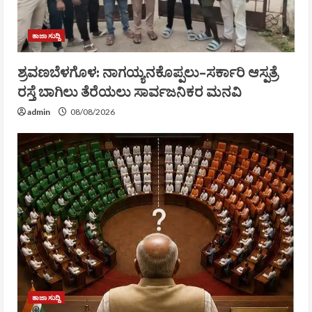
ತಾಜಾ ಸುದ್ದಿ
ಶ್ರವಣಬೆಳಗೊಳ: ನಾಗಯ್ಯನಕೊಪ್ಪಲು–ಸರ್ಕಾರಿ ಆಸ್ಪತ್ರೆ
ರಸ್ತೆ ಬಾಗಿಲು ತೆರೆಯಲು ಸಾರ್ವಜನಿಕರ ಮನವಿ
admin
08/08/2026
ತಾಜಾ ಸುದ್ದಿ