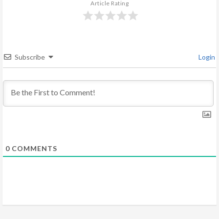
e
Article Rating
R
e
Subscribe
Login
a
d
i
n
g
0
COMMENTS