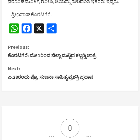
ನರಸಿಂಹಮೂರ್ತಿ, ಗೋಪಿ, ಜಯಮ್ಮ ಸೇರಿದಂತೆ ಇತರರು ಇದ್ದರು.
– ಶ್ರೀನಿವಾಸ್ ಕೊರಟಗೆರೆ.
WhatsApp
Facebook
X
Share
C
Previous:
ಕೊರಟಗೆರೆ: ಮೇ 1ರಿಂದ ಜಿಲ್ಲಾ ಮಟ್ಟದ ಕಬ್ಬಡ್ಡಿ ಜಾತ್ರೆ
o
Next:
n
ಏ.28ರಂದು ಪ್ರೊ. ಸುಜನಾ ಸಾಹಿತ್ಯ ಪ್ರಶಸ್ತಿ ಪ್ರದಾನ
t
i
n
u
0