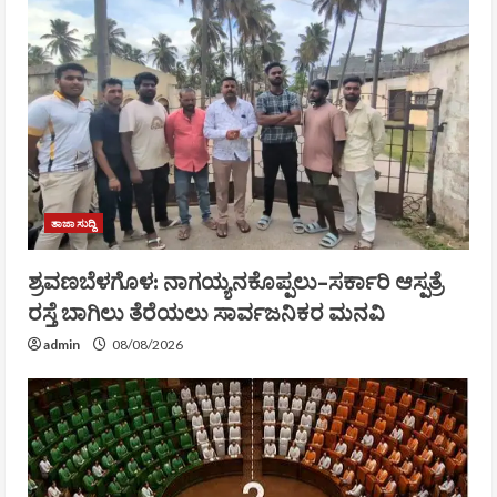
ತಾಜಾ ಸುದ್ದಿ
ಶ್ರವಣಬೆಳಗೊಳ: ನಾಗಯ್ಯನಕೊಪ್ಪಲು–ಸರ್ಕಾರಿ ಆಸ್ಪತ್ರೆ
ರಸ್ತೆ ಬಾಗಿಲು ತೆರೆಯಲು ಸಾರ್ವಜನಿಕರ ಮನವಿ
admin
08/08/2026