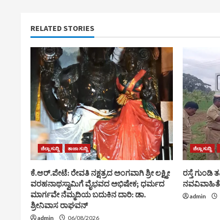
RELATED STORIES
ಜಿಲ್ಲಾ ಸುದ್ದಿ
ತಾಜಾ ಸುದ್ದಿ
ಜಿಲ್ಲಾ ಸುದ್ದಿ
ಕೆ.ಆರ್.ಪೇಟೆ: ರೇವತಿ ನಕ್ಷತ್ರದ ಅಂಗವಾಗಿ ಶ್ರೀ ಲಕ್ಷ್ಮೀ
ರಸ್ತೆ ಗುಂಡಿ ತ
ವರಹನಾಥಸ್ವಾಮಿಗೆ ವೈಭವದ ಅಭಿಷೇಕ; ಧರ್ಮದ
ನವವಿವಾಹಿತೆ
ಮಾರ್ಗವೇ ನೆಮ್ಮದಿಯ ಬದುಕಿನ ದಾರಿ: ಡಾ.
admin
ಶ್ರೀನಿವಾಸ ರಾಘವನ್
admin
06/08/2026