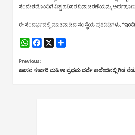
ಸಂದೇಶದೊಂದಿಗೆ ವಿಶ್ವ ಪರಿಸರ ದಿನಾಚರಣೆಯನ್ನು ಅರ್ಥಪೂ
ಈ ಸಂದರ್ಭದಲ್ಲಿ ಮಾತನಾಡಿದ ಸಂಸ್ಥೆಯ ಪ್ರತಿನಿಧಿಗಳು, “
ಇಂದಿ
WhatsApp
Facebook
X
Share
C
Previous:
ಹಾಸನ ಸರ್ಕಾರಿ ಮಹಿಳಾ ಪ್ರಥಮ ದರ್ಜೆ ಕಾಲೇಜಿನಲ್ಲಿ ಗಿಡ ನೆ
o
n
t
i
n