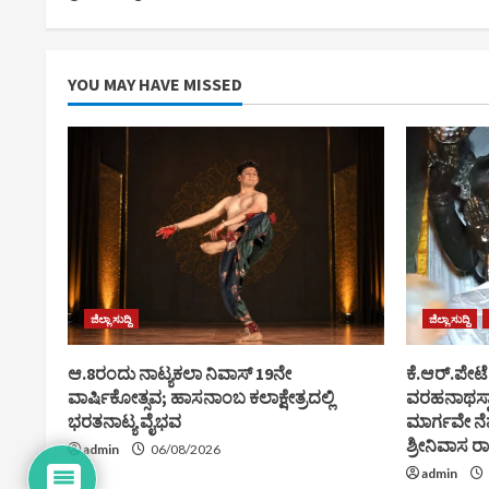
YOU MAY HAVE MISSED
ಜಿಲ್ಲಾ ಸುದ್ದಿ
ಜಿಲ್ಲಾ ಸುದ್ದಿ
ಆ.8ರಂದು ನಾಟ್ಯಕಲಾ ನಿವಾಸ್ 19ನೇ
ಕೆ.ಆರ್.ಪೇಟೆ:
ವಾರ್ಷಿಕೋತ್ಸವ; ಹಾಸನಾಂಬ ಕಲಾಕ್ಷೇತ್ರದಲ್ಲಿ
ವರಹನಾಥಸ್ವ
ಭರತನಾಟ್ಯ ವೈಭವ
ಮಾರ್ಗವೇ ನೆ
ಶ್ರೀನಿವಾಸ 
admin
06/08/2026
admin