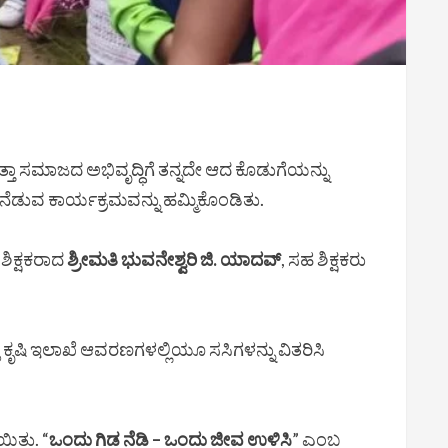
ಡುತ್ತಾ ಸಮಾಜದ ಅಭಿವೃದ್ಧಿಗೆ ತನ್ನದೇ ಆದ ಕೊಡುಗೆಯನ್ನು
ನೆಡುವ ಕಾರ್ಯಕ್ರಮವನ್ನು ಹಮ್ಮಿಕೊಂಡಿತು.
 ಶಿಕ್ಷಕರಾದ
ಶ್ರೀಮತಿ ಭುವನೇಶ್ವರಿ ಜಿ. ಯಾದವ್
, ಸಹ ಶಿಕ್ಷಕರು
್ಳಿ ಕೃಷಿ ಇಲಾಖೆ ಆವರಣಗಳಲ್ಲಿಯೂ ಸಸಿಗಳನ್ನು ವಿತರಿಸಿ
ಯಿತು. “
ಒಂದು ಗಿಡ ನೆಡಿ – ಒಂದು ಜೀವ ಉಳಿಸಿ
” ಎಂಬ