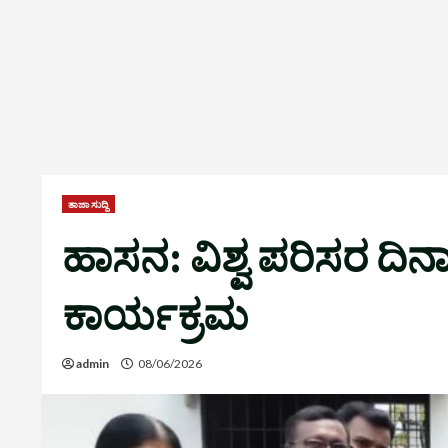
ತಾಜಾ ಸುದ್ದಿ
ಹಾಸನ: ವಿಶ್ವ ಪರಿಸರ ದಿ
ಕಾರ್ಯಕ್ರಮ
admin
08/06/2026