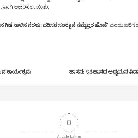
ರ್ಣವಾಗಿ ಆಚರಿಸಲಾಯಿತು.
ನ ಗಿಡ ನಾಳಿನ ನೆರಳು; ಪರಿಸರ ಸಂರಕ್ಷಣೆ ನಮ್ಮೆಲ್ಲರ ಹೊಣೆ
” ಎಂದು ಪರಿಸ
ಡುವ ಕಾರ್ಯಕ್ರಮ
ಹಾಸನ: ಇತಿಹಾಸದ ಅಧ್ಯಯನ ವಿದ್ಯಾ
0
Article Rating