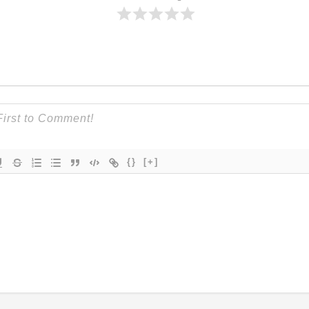
{}
[+]