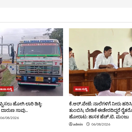
ತಾಜಾ ಸುದ್ದಿ
ತಾಜಾ ಸುದ್ದಿ
ಪ್ಪಿಸಲು ಹೋಗಿ ಲಾರಿ ಡಿಕ್ಕಿ:
ಕೆ.ಆರ್.ಪೇಟೆ: ನಾಲೆಗಳಿಗೆ ನೀರು ಹರಿಸಿ, 
 ದಾರುಣ ಸಾವು..
ತುಂಬಿಸಿ; ಬೇಡಿಕೆ ಈಡೇರದಿದ್ದರೆ ರೈತರ
ಹೋರಾಟ: ಶಾಸಕ ಹೆಚ್.ಟಿ. ಮಂಜು
06/08/2026
admin
06/08/2026