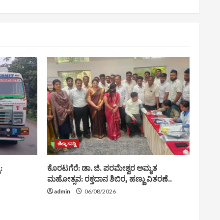
ಜಿಲ್ಲಾ ಸುದ್ದಿ
:
ಕೊರಟಗೆರೆ: ಡಾ. ಜಿ. ಪರಮೇಶ್ವರ ಅಮೃತ
ಮಹೋತ್ಸವ: ರಕ್ತದಾನ ಶಿಬಿರ, ಹಣ್ಣು ವಿತರಣೆ..
admin
06/08/2026