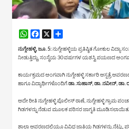
WhatsApp
Facebook
X
Share
ನುಗ್ಗೇಹಳ್ಳಿ, ಜೂ. 5:
ನುಗ್ಗೇಹಳ್ಳಿಯ ಪ್ರತಿಷ್ಠಿತ ಗೋಕುಲ ವಿದ್ಯಾ 
ನೀಡುತ್ತಿದ್ದು, ಸಂಸ್ಥೆಯ 30 ವರ್ಷಗಳ ಯಶಸ್ವಿ ಪಯಣದ ಅಂಗವಾ
ಕಾರ್ಯಕ್ರಮದ ಅಂಗವಾಗಿ ನುಗ್ಗೇಹಳ್ಳಿ ಸರ್ಕಾರಿ ಆಸ್ಪತ್ರೆ ಆವರಣ
ಹಾಗೂ ವಿದ್ಯಾರ್ಥಿಗಳೊಂದಿಗೆ
ಡಾ. ಸುಹಾಸ್, ಡಾ. ನವೀನ್, ಡಾ. ರ
ಅದೇ ರೀತಿ ನುಗ್ಗೇಹಳ್ಳಿ ಪೊಲೀಸ್ ಠಾಣೆ, ನುಗ್ಗೇಹಳ್ಳಿ ಗ್ರಾಮ 
ಗಿಡಗಳನ್ನು ನೆಡುವ ಮೂಲಕ ಪರಿಸರ ಜಾಗೃತಿ ಮೂಡಿಸಲಾಯಿತು
ಶಾಲಾ ಆವರಣದಲ್ಲಿಯೂ ವಿವಿಧ ಜಾತಿಯ ಗಿಡಗಳನ್ನು ನೆಟ್ಟು, ಪರ