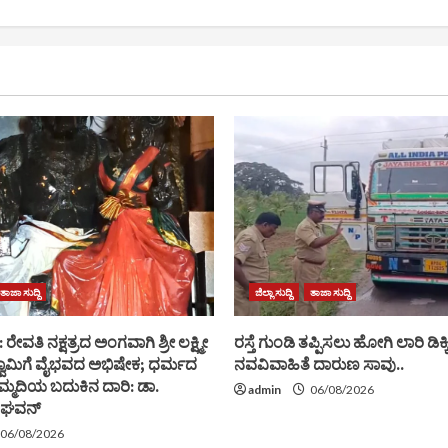
ತಾಜಾ ಸುದ್ದಿ
ಜಿಲ್ಲಾ ಸುದ್ದಿ
ತಾಜಾ ಸುದ್ದಿ
 ರೇವತಿ ನಕ್ಷತ್ರದ ಅಂಗವಾಗಿ ಶ್ರೀ ಲಕ್ಷ್ಮೀ
ರಸ್ತೆ ಗುಂಡಿ ತಪ್ಪಿಸಲು ಹೋಗಿ ಲಾರಿ ಡಿಕ್ಕಿ
ಾಮಿಗೆ ವೈಭವದ ಅಭಿಷೇಕ; ಧರ್ಮದ
ನವವಿವಾಹಿತೆ ದಾರುಣ ಸಾವು..
ಮ್ಮದಿಯ ಬದುಕಿನ ದಾರಿ: ಡಾ.
admin
06/08/2026
ರಾಘವನ್
06/08/2026