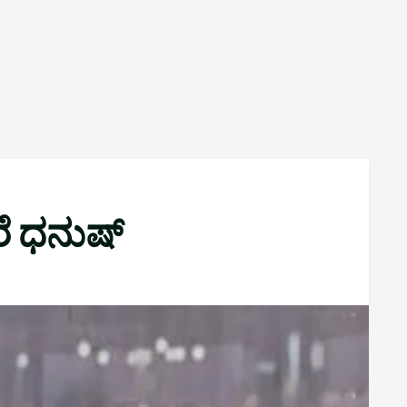
ೆರೆ ಧನುಷ್