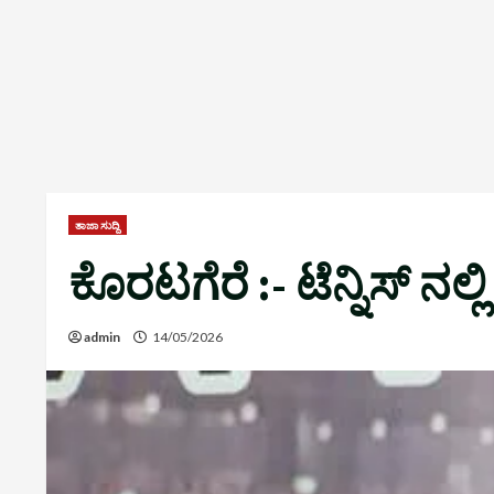
ತಾಜಾ ಸುದ್ದಿ
ಕೊರಟಗೆರೆ :- ಟೆನ್ನಿಸ್ ನಲ್
admin
14/05/2026