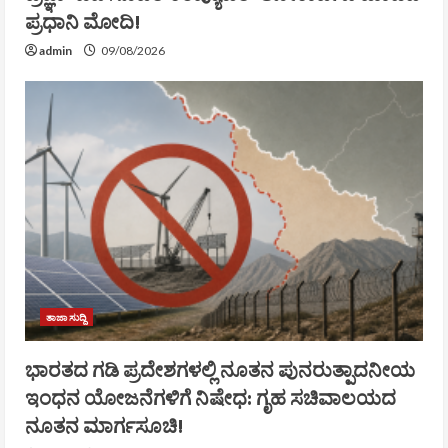
ಪ್ರಧಾನಿ ಮೋದಿ!
admin
09/08/2026
ತಾಜಾ ಸುದ್ದಿ
ಭಾರತದ ಗಡಿ ಪ್ರದೇಶಗಳಲ್ಲಿ ನೂತನ ಪುನರುತ್ಪಾದನೀಯ
ಇಂಧನ ಯೋಜನೆಗಳಿಗೆ ನಿಷೇಧ: ಗೃಹ ಸಚಿವಾಲಯದ
ನೂತನ ಮಾರ್ಗಸೂಚಿ!