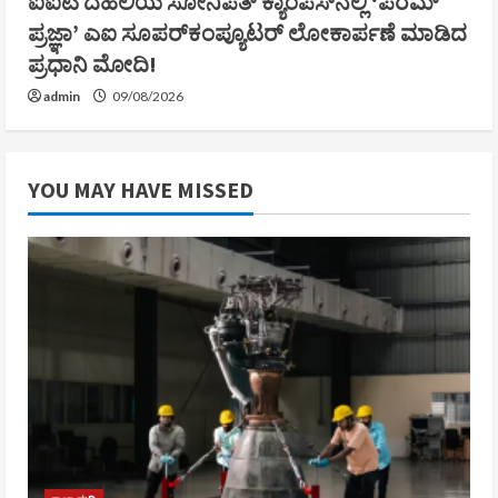
ಐಐಟಿ ದೆಹಲಿಯ ಸೋನಿಪತ್ ಕ್ಯಾಂಪಸ್‌ನಲ್ಲಿ ‘ಪರಮ್
ಪ್ರಜ್ಞಾ’ ಎಐ ಸೂಪರ್‌ಕಂಪ್ಯೂಟರ್ ಲೋಕಾರ್ಪಣೆ ಮಾಡಿದ
ಪ್ರಧಾನಿ ಮೋದಿ!
admin
09/08/2026
YOU MAY HAVE MISSED