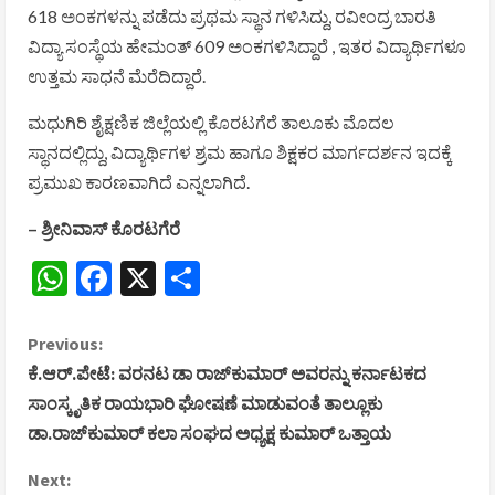
618 ಅಂಕಗಳನ್ನು ಪಡೆದು ಪ್ರಥಮ ಸ್ಥಾನ ಗಳಿಸಿದ್ದು, ರವೀಂದ್ರ ಬಾರತಿ
ವಿದ್ಯಾ ಸಂಸ್ಥೆಯ ಹೇಮಂತ್ 609 ಅಂಕಗಳಿಸಿದ್ದಾರೆ , ಇತರ ವಿದ್ಯಾರ್ಥಿಗಳೂ
ಉತ್ತಮ ಸಾಧನೆ ಮೆರೆದಿದ್ದಾರೆ.
ಮಧುಗಿರಿ ಶೈಕ್ಷಣಿಕ ಜಿಲ್ಲೆಯಲ್ಲಿ ಕೊರಟಗೆರೆ ತಾಲೂಕು ಮೊದಲ
ಸ್ಥಾನದಲ್ಲಿದ್ದು, ವಿದ್ಯಾರ್ಥಿಗಳ ಶ್ರಮ ಹಾಗೂ ಶಿಕ್ಷಕರ ಮಾರ್ಗದರ್ಶನ ಇದಕ್ಕೆ
ಪ್ರಮುಖ ಕಾರಣವಾಗಿದೆ ಎನ್ನಲಾಗಿದೆ.
– ಶ್ರೀನಿವಾಸ್‌ ಕೊರಟಗೆರೆ
WhatsApp
Facebook
X
Share
C
Previous:
ಕೆ.ಆರ್.ಪೇಟೆ: ವರನಟ ಡಾ ರಾಜ್‌ಕುಮಾರ್ ಅವರನ್ನು ಕರ್ನಾಟಕದ
o
ಸಾಂಸ್ಕೃತಿಕ ರಾಯಭಾರಿ ಘೋಷಣೆ ಮಾಡುವಂತೆ ತಾಲ್ಲೂಕು
ಡಾ.ರಾಜ್‌ಕುಮಾರ್ ಕಲಾ ಸಂಘದ ಅಧ್ಯಕ್ಷ ಕುಮಾರ್ ಒತ್ತಾಯ
n
Next:
t