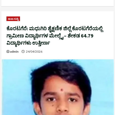
ತಾಜಾ ಸುದ್ದಿ
ಕೊರಟಗೆರೆ: ಮಧುಗಿರಿ ಶೈಕ್ಷಣಿಕ ಜಿಲ್ಲೆ ಕೊರಟಗೆರೆಯಲ್ಲಿ
ಗ್ರಾಮೀಣ ವಿದ್ಯಾರ್ಥಿಗಳ ಮೇಲ್ಗೈ – ಶೇಕಡ 64.79
ವಿದ್ಯಾರ್ಥಿಗಳು ಉತ್ತೀರ್ಣ
admin
24/04/2026