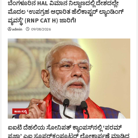
ಬೆಂಗಳೂರಿನ HAL ವಿಮಾನ ನಿಲ್ದಾಣದಲ್ಲಿ ದೇಶದಲ್ಲೇ
ಮೊದಲ ‘ಉಪಗ್ರಹ ಆಧಾರಿತ ಹೆಲಿಕಾಪ್ಟರ್ ಲ್ಯಾಂಡಿಂಗ್
ವ್ಯವಸ್ಥೆ’ (RNP CAT H) ಜಾರಿಗೆ!
admin
09/08/2026
ತಾಜಾ ಸುದ್ದಿ
ಐಐಟಿ ದೆಹಲಿಯ ಸೋನಿಪತ್ ಕ್ಯಾಂಪಸ್‌ನಲ್ಲಿ ‘ಪರಮ್
ಪ್ರಜ್ಞಾ’ ಎಐ ಸೂಪರ್‌ಕಂಪ್ಯೂಟರ್ ಲೋಕಾರ್ಪಣೆ ಮಾಡಿದ