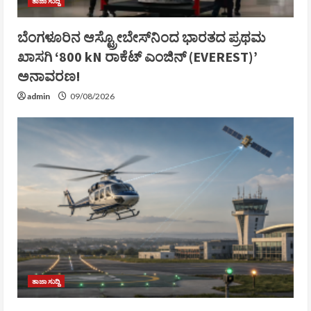
ತಾಜಾ ಸುದ್ದಿ
ಬೆಂಗಳೂರಿನ ಆಸ್ಟ್ರೋಬೇಸ್‌ನಿಂದ ಭಾರತದ ಪ್ರಥಮ
ಖಾಸಗಿ ‘800 kN ರಾಕೆಟ್ ಎಂಜಿನ್ (EVEREST)’
ಅನಾವರಣ!
admin
09/08/2026
ತಾಜಾ ಸುದ್ದಿ