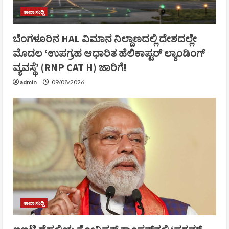
ತಾಜಾ ಸುದ್ದಿ
ಬೆಂಗಳೂರಿನ HAL ವಿಮಾನ ನಿಲ್ದಾಣದಲ್ಲಿ ದೇಶದಲ್ಲೇ
ಮೊದಲ ‘ಉಪಗ್ರಹ ಆಧಾರಿತ ಹೆಲಿಕಾಪ್ಟರ್ ಲ್ಯಾಂಡಿಂಗ್
ವ್ಯವಸ್ಥೆ’ (RNP CAT H) ಜಾರಿಗೆ!
admin
09/08/2026
ತಾಜಾ ಸುದ್ದಿ