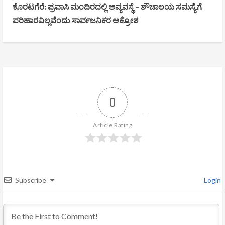
ಕೊರಟಗೆರೆ: ಪ್ರವಾಸಿ ಮಂದಿರದಲ್ಲಿ ಅವ್ಯವಸ್ಥೆ – ಶೌಚಾಲಯ ಸಮಸ್ಯೆಗೆ
i
ಪರಿಹಾರವಿಲ್ಲವೆಂದು ಸಾರ್ವಜನಿಕರ ಆಕ್ರೋಶ
n
u
e
R
0
e
Article Rating
a
d
Subscribe
Login
i
n