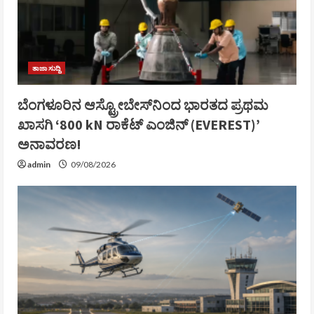
ತಾಜಾ ಸುದ್ದಿ
ಬೆಂಗಳೂರಿನ ಆಸ್ಟ್ರೋಬೇಸ್‌ನಿಂದ ಭಾರತದ ಪ್ರಥಮ
ಖಾಸಗಿ ‘800 kN ರಾಕೆಟ್ ಎಂಜಿನ್ (EVEREST)’
ಅನಾವರಣ!
admin
09/08/2026