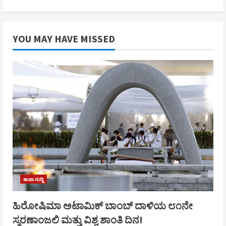
YOU MAY HAVE MISSED
ತಾಜಾ ಸುದ್ದಿ
ಹಿರೋಷಿಮಾ ಅಟಾಮಿಕ್ ಬಾಂಬ್ ದಾಳಿಯ ೮೧ನೇ
ಸ್ಮರಣಾಂಜಲಿ ಮತ್ತು ವಿಶ್ವ ಶಾಂತಿ ದಿನ!