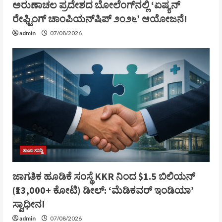
ಅರುಣಾಚಲ ಪ್ರದೇಶದ ಬೋಲೆಂಗ್‌ನಲ್ಲಿ ‘ಏಷ್ಯನ್
ರೇಫ್ಟಿಂಗ್ ಚಾಂಪಿಯನ್‌ಷಿಪ್ ೨೦೨೬’ ಆಯೋಜನೆ!
admin
07/08/2026
ತಾಜಾ ಸುದ್ದಿ
ಜಾಗತಿಕ ಹೂಡಿಕೆ ಸಂಸ್ಥೆ KKR ನಿಂದ $1.5 ಬಿಲಿಯನ್
(₹13,000+ ಕೋಟಿ) ಡೀಲ್: ‘ಮೆಡಿಕವರ್ ಇಂಡಿಯಾ’
ಸ್ವಾಧೀನ!
admin
07/08/2026