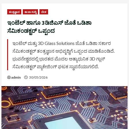
ತಂತ್ರಜ್ಞಾನ
ತಾಜಾ ಸುದ್ದಿ
ದೇಶ
ಇಂಟೆಲ್ ಹಾಗೂ 3ಡಿಜಿಎಸ್ ಜೊತೆ ಒಡಿಶಾ
ಸೆಮಿಕಂಡಕ್ಟರ್ ಒಪ್ಪಂದ
ಇಂಟೆಲ್ ಮತ್ತು 3D Glass Solutions ಜೊತೆ ಒಡಿಶಾ ಸರ್ಕಾರ
ಸೆಮಿಕಂಡಕ್ಟರ್ ತಂತ್ರಜ್ಞಾನ ಅಭಿವೃದ್ಧಿಗೆ ಒಪ್ಪಂದ ಮಾಡಿಕೊಂಡಿದೆ.
ಭುವನೇಶ್ವರದಲ್ಲಿ ಭಾರತದ ಮೊದಲ ಅತ್ಯಾಧುನಿಕ 3D ಗ್ಲಾಸ್
ಸೆಮಿಕಂಡಕ್ಟರ್ ಪ್ಯಾಕೇಜಿಂಗ್ ಘಟಕ ಸ್ಥಾಪನೆಯಾಗಲಿದೆ.
admin
30/05/2026