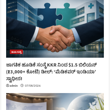
ತಾಜಾ ಸುದ್ದಿ
ಜಾಗತಿಕ ಹೂಡಿಕೆ ಸಂಸ್ಥೆ KKR ನಿಂದ $1.5 ಬಿಲಿಯನ್
(₹13,000+ ಕೋಟಿ) ಡೀಲ್: ‘ಮೆಡಿಕವರ್ ಇಂಡಿಯಾ’
ಸ್ವಾಧೀನ!
admin
07/08/2026