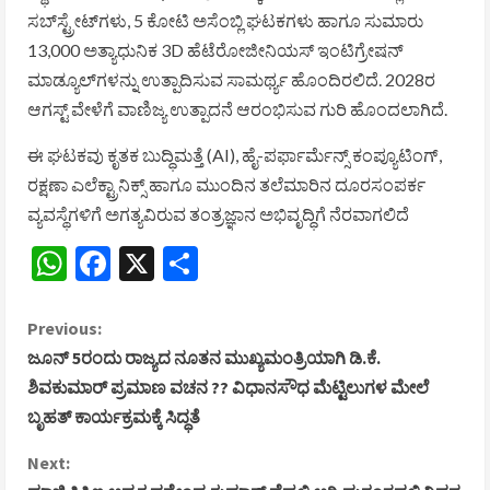
ಸಬ್‌ಸ್ಟ್ರೇಟ್‌ಗಳು, 5 ಕೋಟಿ ಅಸೆಂಬ್ಲಿ ಘಟಕಗಳು ಹಾಗೂ ಸುಮಾರು
13,000 ಅತ್ಯಾಧುನಿಕ 3D ಹೆಟೆರೋಜೀನಿಯಸ್ ಇಂಟಿಗ್ರೇಷನ್
ಮಾಡ್ಯೂಲ್‌ಗಳನ್ನು ಉತ್ಪಾದಿಸುವ ಸಾಮರ್ಥ್ಯ ಹೊಂದಿರಲಿದೆ. 2028ರ
ಆಗಸ್ಟ್ ವೇಳೆಗೆ ವಾಣಿಜ್ಯ ಉತ್ಪಾದನೆ ಆರಂಭಿಸುವ ಗುರಿ ಹೊಂದಲಾಗಿದೆ.
ಈ ಘಟಕವು ಕೃತಕ ಬುದ್ಧಿಮತ್ತೆ (AI), ಹೈ-ಪರ್ಫಾರ್ಮೆನ್ಸ್ ಕಂಪ್ಯೂಟಿಂಗ್,
ರಕ್ಷಣಾ ಎಲೆಕ್ಟ್ರಾನಿಕ್ಸ್ ಹಾಗೂ ಮುಂದಿನ ತಲೆಮಾರಿನ ದೂರಸಂಪರ್ಕ
ವ್ಯವಸ್ಥೆಗಳಿಗೆ ಅಗತ್ಯವಿರುವ ತಂತ್ರಜ್ಞಾನ ಅಭಿವೃದ್ಧಿಗೆ ನೆರವಾಗಲಿದೆ
WhatsApp
Facebook
X
Share
C
Previous:
ಜೂನ್ 5ರಂದು ರಾಜ್ಯದ ನೂತನ ಮುಖ್ಯಮಂತ್ರಿಯಾಗಿ ಡಿ.ಕೆ.
o
ಶಿವಕುಮಾರ್ ಪ್ರಮಾಣ ವಚನ ?? ವಿಧಾನಸೌಧ ಮೆಟ್ಟಿಲುಗಳ ಮೇಲೆ
ಬೃಹತ್ ಕಾರ್ಯಕ್ರಮಕ್ಕೆ ಸಿದ್ಧತೆ
n
Next:
t