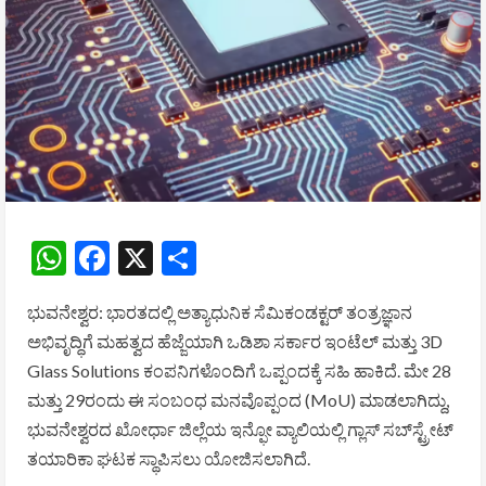
WhatsApp
Facebook
X
Share
ಭುವನೇಶ್ವರ: ಭಾರತದಲ್ಲಿ ಅತ್ಯಾಧುನಿಕ ಸೆಮಿಕಂಡಕ್ಟರ್ ತಂತ್ರಜ್ಞಾನ
ಅಭಿವೃದ್ಧಿಗೆ ಮಹತ್ವದ ಹೆಜ್ಜೆಯಾಗಿ ಒಡಿಶಾ ಸರ್ಕಾರ ಇಂಟೆಲ್ ಮತ್ತು 3D
Glass Solutions ಕಂಪನಿಗಳೊಂದಿಗೆ ಒಪ್ಪಂದಕ್ಕೆ ಸಹಿ ಹಾಕಿದೆ. ಮೇ 28
ಮತ್ತು 29ರಂದು ಈ ಸಂಬಂಧ ಮನವೊಪ್ಪಂದ (MoU) ಮಾಡಲಾಗಿದ್ದು,
ಭುವನೇಶ್ವರದ ಖೋರ್ಧಾ ಜಿಲ್ಲೆಯ ಇನ್ಫೋ ವ್ಯಾಲಿಯಲ್ಲಿ ಗ್ಲಾಸ್ ಸಬ್‌ಸ್ಟ್ರೇಟ್
ತಯಾರಿಕಾ ಘಟಕ ಸ್ಥಾಪಿಸಲು ಯೋಜಿಸಲಾಗಿದೆ.