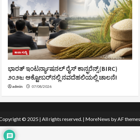
ತಾಜಾ ಸುದ್ದಿ
ಭಾರತ್ ಇಂಟರ್ನ್ಯಾಷನಲ್ ರೈಸ್ ಕಾನ್ಫರೆನ್ಸ್ (BIRC)
೨೦೨೬: ಅಕ್ಟೋಬರ್‌ನಲ್ಲಿ ನವದೆಹಲಿಯಲ್ಲಿ ಚಾಲನೆ!
admin
07/08/2026
Copyright © 2025 | All rights reserved.
|
MoreNews
by AF themes