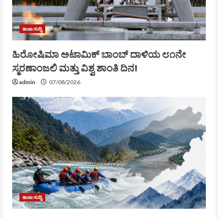
ತಾಜಾ ಸುದ್ದಿ
ಹಿರೋಷಿಮಾ ಅಟಾಮಿಕ್ ಬಾಂಬ್ ದಾಳಿಯ ೮೧ನೇ
ಸ್ಮರಣಾಂಜಲಿ ಮತ್ತು ವಿಶ್ವ ಶಾಂತಿ ದಿನ!
admin
07/08/2026
ತಾಜಾ ಸುದ್ದಿ