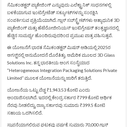
ಸೆಮಿಕಂಡಕ್ಟರ್ ಪ್ಯಾಕೇಜಿಂಗ್ ಎನ್ನುವುದು ಎಲೆಕ್ಟ್ರಾನಿಕ್ ಸಾಧನಗಳಲ್ಲಿ
ಬಳಕೆಯಾಗುವ ಇಂಟಿಗ್ರೇಟೆಡ್ ಸರ್ಕ್ಯೂಟ್‌ಗಳನ್ನು ಸಂರಕ್ಷಿಸಿ
ಸಂಪರ್ಕಿಸುವ ಪ್ರಕ್ರಿಯೆಯಾಗಿದೆ. ಗ್ಲಾಸ್ ಸಬ್‌ಸ್ಟ್ರೇಟ್‌ಗಳು ಅತ್ಯಾಧುನಿಕ 3D
ಪ್ಯಾಕೇಜಿಂಗ್ ಮತ್ತು ಹೆಟೆರೋಜೀನಿಯಸ್ ಇಂಟಿಗ್ರೇಷನ್ ತಂತ್ರಜ್ಞಾನದಲ್ಲಿ
ಹೆಚ್ಚಿನ ಸಾಮರ್ಥ್ಯ ಹೊಂದಿರುವುದರಿಂದ ಪ್ರಮುಖ ಪಾತ್ರ ವಹಿಸುತ್ತವೆ.
ಈ ಯೋಜನೆಗೆ ಭಾರತ ಸೆಮಿಕಂಡಕ್ಟರ್ ಮಿಷನ್ ಅಡಿಯಲ್ಲಿ 2025ರ
ಆಗಸ್ಟ್‌ನಲ್ಲಿ ಅನುಮೋದನೆ ದೊರೆತಿತ್ತು. ಅಮೆರಿಕ ಮೂಲದ 3D Glass
Solutions Inc. ತನ್ನ ಭಾರತೀಯ ಅಂಗ ಸಂಸ್ಥೆಯಾದ
“Heterogeneous Integration Packaging Solutions Private
Limited” ಮೂಲಕ ಯೋಜನೆಯನ್ನು ಜಾರಿಗೆ ತರುತ್ತಿದೆ.
ಯೋಜನೆಯ ಒಟ್ಟು ವೆಚ್ಚ ₹1,943.53 ಕೋಟಿ ಎಂದು
ಅಂದಾಜಿಸಲಾಗಿದೆ. ಇದರಲ್ಲಿ ಕೇಂದ್ರ ಸರ್ಕಾರ ₹799 ಕೋಟಿ ಆರ್ಥಿಕ
ನೆರವು ನೀಡಲಿದ್ದು, ರಾಜ್ಯ ಸರ್ಕಾರವು ಸುಮಾರು ₹399.5 ಕೋಟಿ
ಸಹಾಯ ಒದಗಿಸಲಿದೆ.
ಸ್ಥಾಪನೆಯಾಗಲಿರುವ ಘಟಕವು ವರ್ಷಕ್ಕೆ ಸುಮಾರು 70,000 ಗ್ಲಾಸ್