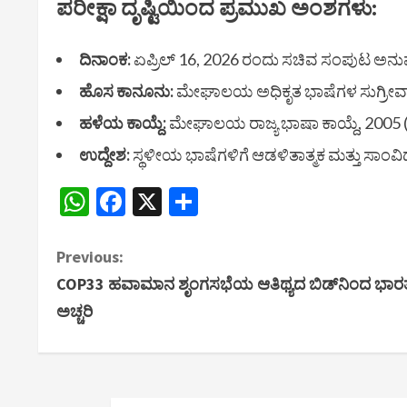
​ಪರೀಕ್ಷಾ ದೃಷ್ಟಿಯಿಂದ ಪ್ರಮುಖ ಅಂಶಗಳು:
ದಿನಾಂಕ:
ಏಪ್ರಿಲ್ 16, 2026 ರಂದು ಸಚಿವ ಸಂಪುಟ ಅನು
ಹೊಸ ಕಾನೂನು:
ಮೇಘಾಲಯ ಅಧಿಕೃತ ಭಾಷೆಗಳ ಸುಗ್ರೀವಾಜ್
ಹಳೆಯ ಕಾಯ್ದೆ:
ಮೇಘಾಲಯ ರಾಜ್ಯ ಭಾಷಾ ಕಾಯ್ದೆ, 2005 (ರ
ಉದ್ದೇಶ:
ಸ್ಥಳೀಯ ಭಾಷೆಗಳಿಗೆ ಆಡಳಿತಾತ್ಮಕ ಮತ್ತು ಸಾಂವಿ
WhatsApp
Facebook
X
Share
C
Previous:
COP33 ಹವಾಮಾನ ಶೃಂಗಸಭೆಯ ಆತಿಥ್ಯದ ಬಿಡ್‌ನಿಂದ ಭಾರತ ಹ
o
ಅಚ್ಚರಿ
n
t