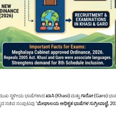
್ರಮುಖ ಸ್ಥಳೀಯ ಭಾಷೆಗಳಾದ
ಖಾಸಿ (Khasi)
ಮತ್ತು
ಗಾರೋ (Garo)
ಭಾಷ
ನೇತೃತ್ವದ ಸಚಿವ ಸಂಪುಟವು
‘ಮೇಘಾಲಯ ಅಧಿಕೃತ ಭಾಷೆಗಳ ಸುಗ್ರೀವಾಜ್ಞೆ, 20