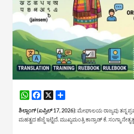
WhatsApp
Facebook
X
Share
ಶಿಲ್ಲಾಂಗ್ (ಏಪ್ರಿಲ್ 17, 2026):
ಮೇಘಾಲಯ ರಾಜ್ಯವು ತನ್ನ ಪ
ಮಹತ್ವದ ಹೆಜ್ಜೆ ಇಟ್ಟಿದೆ. ಮುಖ್ಯಮಂತ್ರಿ ಕಾನ್ರಾಡ್ ಕೆ. ಸಂಗ್ಮಾ 