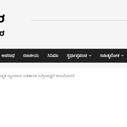
ಅಪರಾಧ
ರಾಜಕೀಯ
ಸಿನಿಮಾ
ಸ್ಪರ್ಧಾಪ್ರಪಂಚ
ಸಾಹಿತ್ಯಲೋಕ
ೃತ ಸ್ಥಾನಮಾನ: ಐತಿಹಾಸಿಕ ಸುಗ್ರೀವಾಜ್ಞೆಗೆ ಅನುಮೋದನೆ