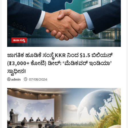
ತಾಜಾ ಸುದ್ದಿ
ಜಾಗತಿಕ ಹೂಡಿಕೆ ಸಂಸ್ಥೆ KKR ನಿಂದ $1.5 ಬಿಲಿಯನ್
(₹13,000+ ಕೋಟಿ) ಡೀಲ್: ‘ಮೆಡಿಕವರ್ ಇಂಡಿಯಾ’
ಸ್ವಾಧೀನ!
admin
07/08/2026