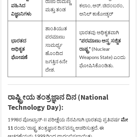
ರಾಜಾ ರಾಮಣ್ಣ
ವಹಿಸಿದ
ಕಲಾಂ, ಆರ್. ಚಿದಂಬರಂ,
ಮತ್ತು ತಂಡ
ವಿಜ್ಞಾನಿಗಳು
ಅನಿಲ್ ಕಾಕೋಡ್ಕರ್
ಶಾಂತಿಯುತ
ಭಾರತವು ಅಧಿಕೃತವಾಗಿ
ಪರಮಾಣು
ಭಾರತದ
“ಪರಮಾಣು ಅಸ್ತ್ರ ಸಜ್ಜಿತ
ಸಾಮರ್ಥ್ಯ
ಅಧಿಕೃತ
ರಾಷ್ಟ್ರ”
(Nuclear
ಹೊಂದಿದ
ಘೋಷಣೆ
Weapons State) ಎಂದು
ಜಗತ್ತಿನ 6ನೇ
ಘೋಷಿಸಿಕೊಂಡಿತು.
ದೇಶ.
ರಾಷ್ಟ್ರೀಯ ತಂತ್ರಜ್ಞಾನ ದಿನ (National
Technology Day):
1998ರ ಪೋಖ್ರಾನ್-II ಪರೀಕ್ಷೆಯ ನೆನಪಿಗಾಗಿ ಭಾರತವು ಪ್ರತಿವರ್ಷ
ಮೇ
11
ರಂದು ‘ರಾಷ್ಟ್ರ ತಂತ್ರಜ್ಞಾನ ದಿನ’ವನ್ನು ಆಚರಿಸುತ್ತದೆ. ಈ
ಆಚರಣೆಯನ್ನು 1999 ರಿಂದ ಪ್ರಾರಂಭಿಸಲಾಯಿತು.