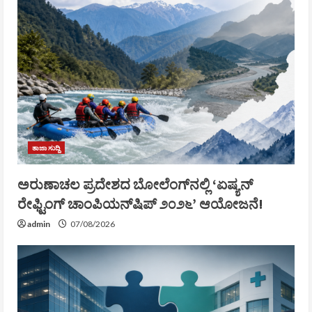
ತಾಜಾ ಸುದ್ದಿ
ಅರುಣಾಚಲ ಪ್ರದೇಶದ ಬೋಲೆಂಗ್‌ನಲ್ಲಿ ‘ಏಷ್ಯನ್
ರೇಫ್ಟಿಂಗ್ ಚಾಂಪಿಯನ್‌ಷಿಪ್ ೨೦೨೬’ ಆಯೋಜನೆ!
admin
07/08/2026