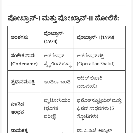
ಪೋಖ್ರಾನ್-I ಮತ್ತು ಪೋಖ್ರಾನ್-II ಹೋಲಿಕೆ:
ಪೋಖ್ರಾನ್-I
ಅಂಶಗಳು
ಪೋಖ್ರಾನ್-II (1998)
(1974)
ಸಂಕೇತ ನಾಮ
ಆಪರೇಷನ್
ಆಪರೇಷನ್ ಶಕ್ತಿ
(Codename)
ಸ್ಮೈಲಿಂಗ್ ಬುದ್ಧ
(Operation Shakti)
ಅಟಲ್ ಬಿಹಾರಿ
ಪ್ರಧಾನಮಂತ್ರಿ
ಇಂದಿರಾ ಗಾಂಧಿ
ವಾಜಪೇಯಿ
ಪ್ಲುಟೋನಿಯಂ
ಥರ್ಮೋನ್ಯೂಕ್ಲಿಯರ್ ಮತ್ತು
ಬಳಸಿದ
(ಭೂಗತ
ಫಿಷನ್ ಸಾಧನಗಳು (5
ಇಂಧನ
ಪರೀಕ್ಷೆ)
ಸ್ಫೋಟಗಳು)
ನಾಯಕತ್ವ
ಡಾ. ಎ.ಪಿ.ಜೆ. ಅಬ್ದುಲ್