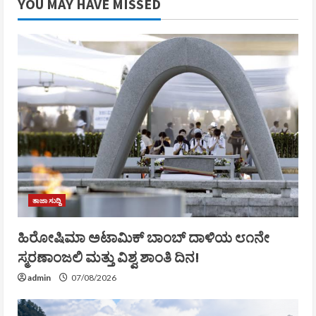
YOU MAY HAVE MISSED
ತಾಜಾ ಸುದ್ದಿ
ಹಿರೋಷಿಮಾ ಅಟಾಮಿಕ್ ಬಾಂಬ್ ದಾಳಿಯ ೮೧ನೇ
ಸ್ಮರಣಾಂಜಲಿ ಮತ್ತು ವಿಶ್ವ ಶಾಂತಿ ದಿನ!
admin
07/08/2026