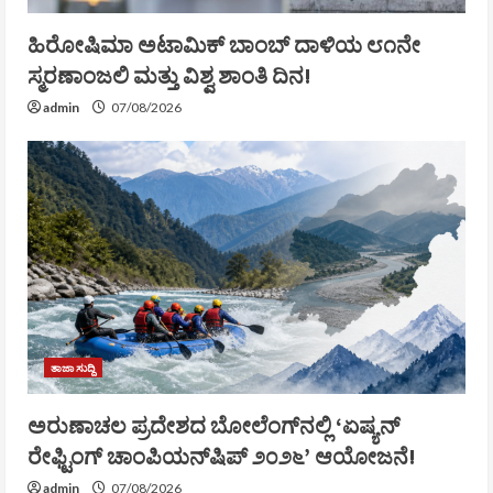
ಹಿರೋಷಿಮಾ ಅಟಾಮಿಕ್ ಬಾಂಬ್ ದಾಳಿಯ ೮೧ನೇ
ಸ್ಮರಣಾಂಜಲಿ ಮತ್ತು ವಿಶ್ವ ಶಾಂತಿ ದಿನ!
admin
07/08/2026
ತಾಜಾ ಸುದ್ದಿ
ಅರುಣಾಚಲ ಪ್ರದೇಶದ ಬೋಲೆಂಗ್‌ನಲ್ಲಿ ‘ಏಷ್ಯನ್
ರೇಫ್ಟಿಂಗ್ ಚಾಂಪಿಯನ್‌ಷಿಪ್ ೨೦೨೬’ ಆಯೋಜನೆ!
admin
07/08/2026