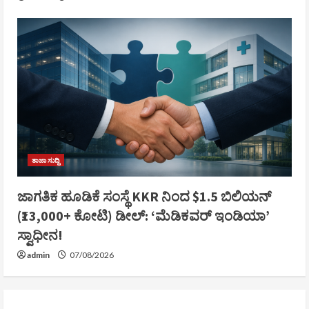
ತಾಜಾ ಸುದ್ದಿ
ಜಾಗತಿಕ ಹೂಡಿಕೆ ಸಂಸ್ಥೆ KKR ನಿಂದ $1.5 ಬಿಲಿಯನ್
(₹13,000+ ಕೋಟಿ) ಡೀಲ್: ‘ಮೆಡಿಕವರ್ ಇಂಡಿಯಾ’
ಸ್ವಾಧೀನ!
admin
07/08/2026