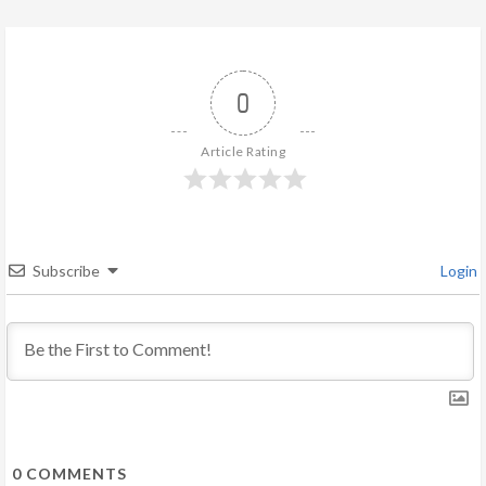
n
u
0
e
R
Article Rating
e
a
Subscribe
Login
d
i
n
g
0
COMMENTS