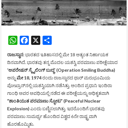
WhatsApp
Facebook
X
Share
ರಾಜಸ್ಥಾನ:
ಭಾರತದ ಇತಿಹಾಸದಲ್ಲಿ ಮೇ 18 ಅತ್ಯಂತ ನಿರ್ಣಾಯಕ
ದಿನವಾಗಿದೆ. ಭಾರತವು ತನ್ನ ಮೊದಲ ಯಶಸ್ವಿ ಪರಮಾಣು ಪರೀಕ್ಷೆಯಾದ
‘ಆಪರೇಷನ್ ಸ್ಮೈಲಿಂಗ್ ಬುದ್ಧ’ (Operation Smiling Buddha)
ಅನ್ನು
ಮೇ 18, 1974
ರಂದು ರಾಜಸ್ಥಾನದ ಥಾರ್ ಮರುಭೂಮಿಯ
ಪೋಖ್ರಾನ್‌ನಲ್ಲಿ ಯಶಸ್ವಿಯಾಗಿ ನಡೆಸಿತ್ತು. ಅಂದಿನ ಪ್ರಧಾನಿ ಇಂದಿರಾ
ಗಾಂಧಿ ಅವರ ಅವಧಿಯಲ್ಲಿ ನಡೆದ ಈ ಪರೀಕ್ಷೆಯನ್ನು ಅಧಿಕೃತವಾಗಿ
“ಶಾಂತಿಯುತ ಪರಮಾಣು ಸ್ಫೋಟ” (Peaceful Nuclear
Explosion)
ಎಂದು ಬಣ್ಣಿಸಲಾಗಿತ್ತು. ಇದರೊಂದಿಗೆ ಭಾರತವು
ಪರಮಾಣು ಸಾಮರ್ಥ್ಯ ಹೊಂದಿದ ವಿಶ್ವದ 6ನೇ ರಾಷ್ಟ್ರವಾಗಿ
ಹೊರಹೊಮ್ಮಿತು.