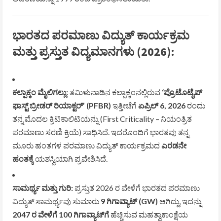
ಭಾರತದ ಪರಮಾಣು ವಿದ್ಯುತ್ ಕಾರ್ಯಕ್ರಮ
ಮತ್ತು ಪ್ರಸ್ತುತ ವಿದ್ಯಮಾನಗಳು (2026):
ಕಲ್ಪಾಕ್ಕಂ ಮೈಲಿಗಲ್ಲು:
ತಮಿಳುನಾಡಿನ ಕಲ್ಪಾಕ್ಕಂನಲ್ಲಿರುವ
‘ಪ್ರೊಟೊಟೈಪ್
ಫಾಸ್ಟ್ ಬ್ರೀಡರ್ ರಿಯಾಕ್ಟರ್’ (PFBR)
ಇತ್ತೀಚೆಗೆ
ಏಪ್ರಿಲ್ 6, 2026
ರಂದು
ತನ್ನ ಮೊದಲ ಕ್ರಿಟಿಕಾಲಿಟಿಯನ್ನು (First Criticality – ನಿಯಂತ್ರಿತ
ಪರಮಾಣು ಸರಣಿ ಕ್ರಿಯೆ) ಸಾಧಿಸಿದೆ. ಇದರೊಂದಿಗೆ ಭಾರತವು ತನ್ನ
ಮೂರು ಹಂತಗಳ ಪರಮಾಣು ವಿದ್ಯುತ್ ಕಾರ್ಯಕ್ರಮದ
ಎರಡನೇ
ಹಂತಕ್ಕೆ
ಯಶಸ್ವಿಯಾಗಿ ಪ್ರವೇಶಿಸಿದೆ.
ಸಾಮರ್ಥ್ಯ ಮತ್ತು ಗುರಿ:
ಪ್ರಸ್ತುತ 2026 ರ ವೇಳೆಗೆ ಭಾರತದ ಪರಮಾಣು
ವಿದ್ಯುತ್ ಸಾಮರ್ಥ್ಯವು ಸುಮಾರು
9 ಗಿಗಾವ್ಯಾಟ್ (GW)
ಆಗಿದ್ದು, ಇದನ್ನು
2047 ರ ವೇಳೆಗೆ 100 ಗಿಗಾವ್ಯಾಟ್‌ಗೆ
ಹೆಚ್ಚಿಸುವ ಮಹತ್ವಾಕಾಂಕ್ಷೆಯ