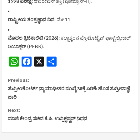
1998 ಪರೀಕ್ಷೆ:
ಆಪರೇಷನ್ ಶಕ್ತಿ (ಪೋಖ್ರಾನ್-II).
ರಾಷ್ಟ್ರೀಯ ತಂತ್ರಜ್ಞಾನ ದಿನ:
ಮೇ 11.
ಮೊದಲ ಕ್ರಿಟಿಕಾಲಿಟಿ (2026):
ಕಲ್ಪಾಕ್ಕಂನ ಪ್ರೊಟೊಟೈಪ್ ಫಾಸ್ಟ್ ಬ್ರೀಡರ್
ರಿಯಾಕ್ಟರ್ (PFBR).
WhatsApp
Facebook
X
Share
C
Previous:
ಸುಪ್ರೀಂಕೋರ್ಟ್ ನ್ಯಾಯಾಧೀಶರ ಸಂಖ್ಯೆ 38ಕ್ಕೆ ಏರಿಕೆ: ಹೊಸ ಸುಗ್ರೀವಾಜ್ಞೆ
o
ಜಾರಿ
n
Next:
ಮಾಜಿ ಕೇಂದ್ರ ಸಚಿವ ಕೆ.ಪಿ. ಉನ್ನಿಕೃಷ್ಣನ್ ನಿಧನ
t
i