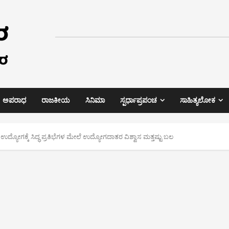
ಅಪರಾಧ
ರಾಜಕೀಯ
ಸಿನಿಮಾ
ಸ್ಪರ್ಧಾಪ್ರಪಂಚ
ಸಾಹಿತ್ಯಲೋಕ
ಉದ್ಯೋಗಕ್ಕೆ ಸಿದ್ಧ ಪ್ರತಿಭೆಗಳ ಮೇಲೆ ಉದ್ಯೋಗದಾತರ ವಿಶ್ವಾಸ ಮತ್ತಷ್ಟು ಬಲ