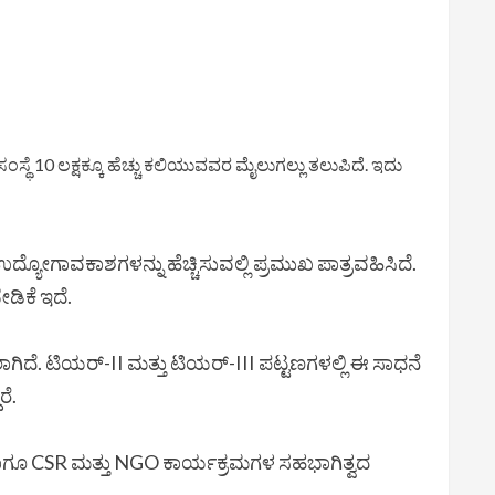
, ಸಂಸ್ಥೆ 10 ಲಕ್ಷಕ್ಕೂ ಹೆಚ್ಚು ಕಲಿಯುವವರ ಮೈಲುಗಲ್ಲು ತಲುಪಿದೆ. ಇದು
ೋಗಾವಕಾಶಗಳನ್ನು ಹೆಚ್ಚಿಸುವಲ್ಲಿ ಪ್ರಮುಖ ಪಾತ್ರವಹಿಸಿದೆ.
ಡಿಕೆ ಇದೆ.
ಗಿದೆ. ಟಿಯರ್-II ಮತ್ತು ಟಿಯರ್-III ಪಟ್ಟಣಗಳಲ್ಲಿ ಈ ಸಾಧನೆ
ರೆ.
ಳು ಹಾಗೂ CSR ಮತ್ತು NGO ಕಾರ್ಯಕ್ರಮಗಳ ಸಹಭಾಗಿತ್ವದ