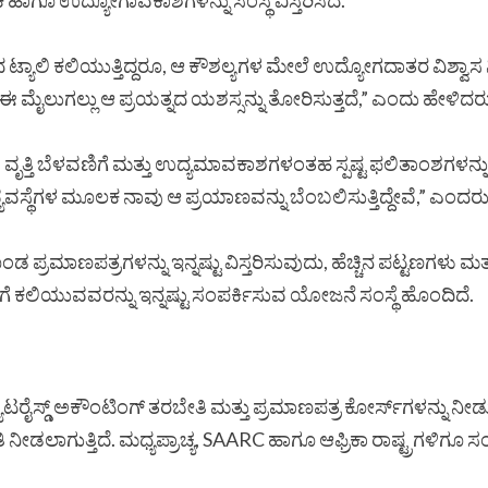
 ಹಾಗೂ ಉದ್ಯೋಗಾವಕಾಶಗಳನ್ನು ಸಂಸ್ಥೆ ವಿಸ್ತರಿಸಿದೆ.
ಯಾಲಿ ಕಲಿಯುತ್ತಿದ್ದರೂ, ಆ ಕೌಶಲ್ಯಗಳ ಮೇಲೆ ಉದ್ಯೋಗದಾತರ ವಿಶ್ವಾಸ ನ
 ಈ ಮೈಲುಗಲ್ಲು ಆ ಪ್ರಯತ್ನದ ಯಶಸ್ಸನ್ನು ತೋರಿಸುತ್ತದೆ,” ಎಂದು ಹೇಳಿದರ
್ತಿ ಬೆಳವಣಿಗೆ ಮತ್ತು ಉದ್ಯಮಾವಕಾಶಗಳಂತಹ ಸ್ಪಷ್ಟ ಫಲಿತಾಂಶಗಳನ್ನು ನಿ
ವಸ್ಥೆಗಳ ಮೂಲಕ ನಾವು ಆ ಪ್ರಯಾಣವನ್ನು ಬೆಂಬಲಿಸುತ್ತಿದ್ದೇವೆ,” ಎಂದರು
ರಮಾಣಪತ್ರಗಳನ್ನು ಇನ್ನಷ್ಟು ವಿಸ್ತರಿಸುವುದು, ಹೆಚ್ಚಿನ ಪಟ್ಟಣಗಳು ಮತ್
ಿಯುವವರನ್ನು ಇನ್ನಷ್ಟು ಸಂಪರ್ಕಿಸುವ ಯೋಜನೆ ಸಂಸ್ಥೆ ಹೊಂದಿದೆ.
್ಯೂಟರೈಸ್ಡ್ ಅಕೌಂಟಿಂಗ್ ತರಬೇತಿ ಮತ್ತು ಪ್ರಮಾಣಪತ್ರ ಕೋರ್ಸ್‌ಗಳನ್ನು ನೀಡ
ಾಗುತ್ತಿದೆ. ಮಧ್ಯಪ್ರಾಚ್ಯ, SAARC ಹಾಗೂ ಆಫ್ರಿಕಾ ರಾಷ್ಟ್ರಗಳಿಗೂ ಸಂಸ್ಥೆ ತನ