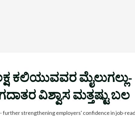
ಲಕ್ಷ ಕಲಿಯುವವರ ಮೈಲುಗಲ್ಲು- ಉ
ದಾತರ ವಿಶ್ವಾಸ ಮತ್ತಷ್ಟು ಬಲ
e - further strengthening employers' confidence in job-read