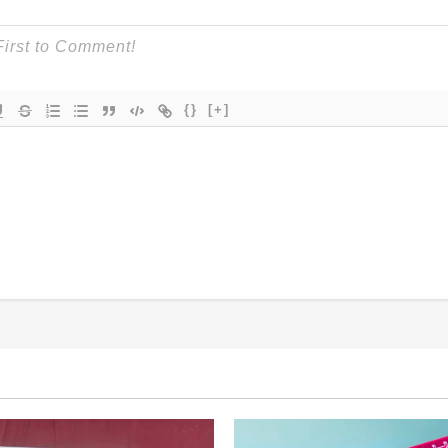
{}
[+]