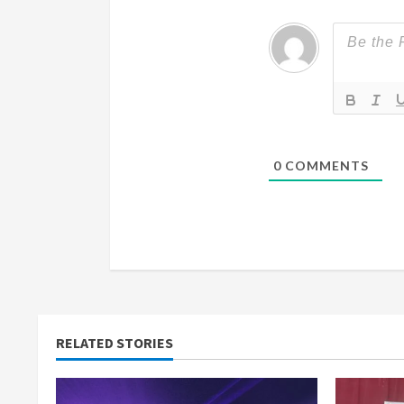
e
a
d
i
n
0
COMMENTS
g
RELATED STORIES