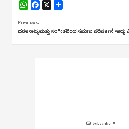
WhatsApp
Facebook
X
Share
C
Previous:
ಭರತನಾಟ್ಯ ಮತ್ತು ಸಂಗೀತದಿಂದ ಸಮಾಜ ಪರಿವರ್ತನೆ ಸಾಧ್ಯ: ವಿದ
o
n
t
i
n
u
e
R
Subscribe