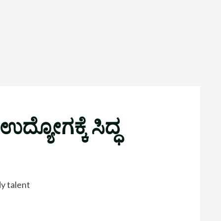
ದ್ಯೋಗಕ್ಕೆ ಸಿದ್ಧ
y talent