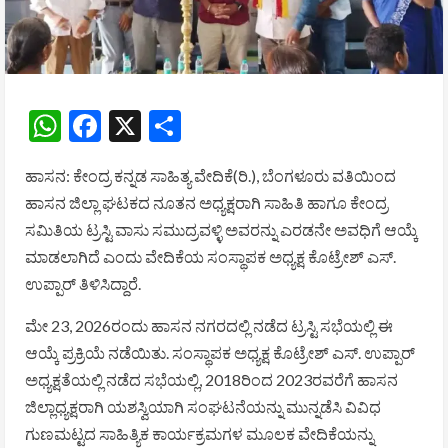
WhatsApp
Facebook
X
Share
ಹಾಸನ: ಕೇಂದ್ರ ಕನ್ನಡ ಸಾಹಿತ್ಯ ವೇದಿಕೆ(ರಿ.), ಬೆಂಗಳೂರು ವತಿಯಿಂದ
ಹಾಸನ ಜಿಲ್ಲಾ ಘಟಕದ ನೂತನ ಅಧ್ಯಕ್ಷರಾಗಿ ಸಾಹಿತಿ ಹಾಗೂ ಕೇಂದ್ರ
ಸಮಿತಿಯ ಟ್ರಸ್ಟಿ ವಾಸು ಸಮುದ್ರವಳ್ಳಿ ಅವರನ್ನು ಎರಡನೇ ಅವಧಿಗೆ ಆಯ್ಕೆ
ಮಾಡಲಾಗಿದೆ ಎಂದು ವೇದಿಕೆಯ ಸಂಸ್ಥಾಪಕ ಅಧ್ಯಕ್ಷ ಕೊಟ್ರೇಶ್ ಎಸ್.
ಉಪ್ಪಾರ್ ತಿಳಿಸಿದ್ದಾರೆ.
ಮೇ 23, 2026ರಂದು ಹಾಸನ ನಗರದಲ್ಲಿ ನಡೆದ ಟ್ರಸ್ಟಿ ಸಭೆಯಲ್ಲಿ ಈ
ಆಯ್ಕೆ ಪ್ರಕ್ರಿಯೆ ನಡೆಯಿತು. ಸಂಸ್ಥಾಪಕ ಅಧ್ಯಕ್ಷ ಕೊಟ್ರೇಶ್ ಎಸ್. ಉಪ್ಪಾರ್
ಅಧ್ಯಕ್ಷತೆಯಲ್ಲಿ ನಡೆದ ಸಭೆಯಲ್ಲಿ, 2018ರಿಂದ 2023ರವರೆಗೆ ಹಾಸನ
ಜಿಲ್ಲಾಧ್ಯಕ್ಷರಾಗಿ ಯಶಸ್ವಿಯಾಗಿ ಸಂಘಟನೆಯನ್ನು ಮುನ್ನಡೆಸಿ ವಿವಿಧ
ಗುಣಮಟ್ಟದ ಸಾಹಿತ್ಯಿಕ ಕಾರ್ಯಕ್ರಮಗಳ ಮೂಲಕ ವೇದಿಕೆಯನ್ನು