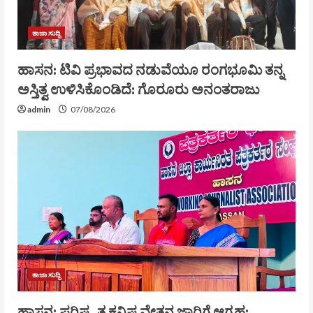
ತಾಜಾ ಸುದ್ದಿ
ಹಾಸನ: ಟಿವಿ ಪ್ರಭಾವದ ನಡುವೆಯೂ ರಂಗಭೂಮಿ ತನ್ನ
ಅಸ್ತಿತ್ವ ಉಳಿಸಿಕೊಂಡಿದೆ: ಗೊರೂರು ಅನಂತರಾಜು
admin
07/08/2026
ತಾಜಾ ಸುದ್ದಿ
ಹಾಸನ: ಪರಿಷ್ಕೃತ ಕನಿಷ್ಠ ವೇತನ ಜಾರಿಗೆ ಆಗ್ರಹ: