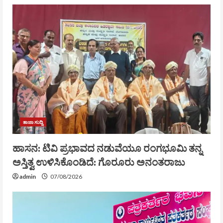
ತಾಜಾ ಸುದ್ದಿ
ಹಾಸನ: ಟಿವಿ ಪ್ರಭಾವದ ನಡುವೆಯೂ ರಂಗಭೂಮಿ ತನ್ನ
ಅಸ್ತಿತ್ವ ಉಳಿಸಿಕೊಂಡಿದೆ: ಗೊರೂರು ಅನಂತರಾಜು
admin
07/08/2026