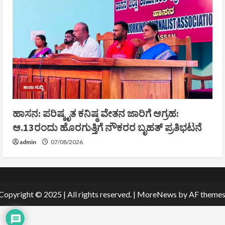
ತಾಜಾ ಸುದ್ದಿ
ಹಾಸನ: ಪರಿಷ್ಕೃತ ಕನಿಷ್ಠ ವೇತನ ಜಾರಿಗೆ ಆಗ್ರಹ:
ಆ.13ರಂದು ಹೊರಗುತ್ತಿಗೆ ನೌಕರರ ಬೃಹತ್ ಪ್ರತಿಭಟನೆ
admin
07/08/2026
Copyright © 2025 | All rights reserved.
|
MoreNews
by AF themes