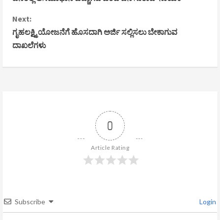
n
Next:
t
ಗೃಹಲಕ್ಷ್ಮಿ ಯೋಜನೆಗೆ ಹೊಸದಾಗಿ ಅರ್ಜಿ ಸಲ್ಲಿಸಲು ಬೇಕಾಗುವ
i
ದಾಖಲೆಗಳು
n
u
e
R
0
e
Article Rating
a
d
Subscribe
Login
i