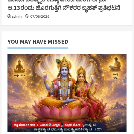
ಆ.13ರಂದು ಹೊರಗುತ್ತಿಗೆ ನೌಕರರ ಬೃಹತ್ ಪ್ರತಿಭಟನೆ
admin
07/08/2026
YOU MAY HAVE MISSED
ಭಕ್ತಿ ವೇದಾಂತ ಸಾರ
ವಿಚಾರ
ವಿಸ್ತಾರ
ಶ್ಲೋಕ-ಲೋಕ