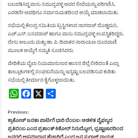
ಬಲಪಡಿಸಿದ್ದ ವಾಸು ಸಮುದ್ರವಳ್ಳಿ ಅವರ ಸೇವೆಯನ್ನು ಪರಿಗಣಿಸಿ,
ಎರಡನೇ ಅವಧಿಗೂ ಸರ್ವಾನುಮತದಿಂದ ಆಯ್ಕೆ ಮಾಡಲಾಯಿತು.
ಸಭೆಯಲ್ಲಿ ಕೇಂದ್ರ ಸಮಿತಿಯ ಟ್ರಸ್ಟಿಗಳಾದ ನಾಗರಾಜ್ ದೊಡ್ಡಮನಿ,
ಎಚ್.ಎಸ್. ಬಸವರಾಜ್ ಹಾಗೂ ವಾಸು ಸಮುದ್ರವಳ್ಳಿ ಉಪಸ್ಥಿತರಿದ್ದರು.
ದೇಸು ಆಲೂರು ಮತ್ತು ಡಾ. ಪಿ. ದಿವಾಕರ ನಾರಾಯಣ ದೂರವಾಣಿ
ಮೂಲಕ ಆಯ್ಕೆಗೆ ಸಮ್ಮತಿ ಸೂಚಿಸಿದರು.
ವೇದಿಕೆಯ ಬೈಲಾ ನಿಯಮಾನುಸಾರ ಹಾಸನ ಜಿಲ್ಲೆ ಸೇರಿದಂತೆ ಎಲ್ಲಾ
ತಾಲ್ಲೂಕುಗಳಲ್ಲಿ ಸಂಘಟನೆಯನ್ನು ಇನ್ನಷ್ಟು ಬಲಪಡಿಸುವ ಕುರಿತು
ಸಭೆಯಲ್ಲಿ ತೀರ್ಮಾನ ಕೈಗೊಳ್ಳಲಾಯಿತು.
WhatsApp
Facebook
X
Share
C
Previous:
ಕ್ರಾಕೋಚ್ ಜನತಾ ಪಾರ್ಟಿಗೆ ಭಾರಿ ಬೆಂಬಲ: ಆಡಳಿತ ವೈಫಲ್ಯದ
o
ಪ್ರತಿಬಿಂಬ ಎಂದ ಪ್ರಶಾಂತ್ ಕಿಶೋರ್ ನಿರುದ್ಯೋಗ, ಭ್ರಷ್ಟಾಚಾರದಿಂದ
ಜನರಲ್ಲಿ ಅಸಮಾಧಾನ ಹೆಚ್ಚಾಗಿದೆ ಎಂದ ಜನ ಸುರಾಜ್ ನಾಯಕ