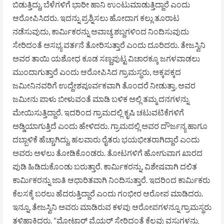
ಬಿಡುತ್ತಿದ್ದು, ಬೆಳೆಗಳಿಗೆ ಭಾರೀ ಹಾನಿ ಉಂಟುಮಾಡುತ್ತಿದ್ದಾರೆ ಎಂದು
ಆರೋಪಿಸಿದರು. ಇದನ್ನು ಪ್ರಶ್ನಿಸಲು ಹೋದಾಗ ಕಲ್ಲು ತೂರಾಟ
ನಡೆಸುವುದು, ಕಾರ್ಮಿಕರನ್ನು ಅವಾಚ್ಯ ಶಬ್ದಗಳಿಂದ ನಿಂದಿಸುವುದು
ಸೇರಿದಂತೆ ಅಸಭ್ಯ ವರ್ತನೆ ತೋರಿಸುತ್ತಾರೆ ಎಂದು ದೂರಿದರು. ತೇಜಸ್ವಿನಿ
ಅವರ ತಾಯಿ ಯಶೋಧ ಕೂಡ ಸಣ್ಣಪುಟ್ಟ ವಿಚಾರಕ್ಕೂ ಜಗಳವಾಡಲು
ಮುಂದಾಗುತ್ತಾರೆ ಎಂದು ಆರೋಪಿಸಿದ ಗ್ರಾಮಸ್ಥರು, ಅಕ್ಕಪಕ್ಕದ
ಜಮೀನಿನವರಿಗೆ ಉದ್ದೇಶಪೂರ್ವಕವಾಗಿ ತೊಂದರೆ ನೀಡುತ್ತಾ, ಅವರ
ಜಮೀನು ಪಾಳು ಬೀಳುವಂತೆ ಮಾಡಿ ಬಳಿಕ ಅಲ್ಲಿ ತಮ್ಮ ದನಗಳನ್ನು
ಮೇಯಿಸುತ್ತಿದ್ದಾರೆ. ಇದರಿಂದ ಗ್ರಾಮದಲ್ಲಿ ಕೃಷಿ ಚಟುವಟಿಕೆಗಳಿಗೆ
ಅಡ್ಡಿಯಾಗುತ್ತಿದೆ ಎಂದು ಹೇಳಿದರು. ಗ್ರಾಮದಲ್ಲಿ ಅವರ ದೌರ್ಜನ್ಯ ಹಾಗೂ
ದಬ್ಬಾಳಿಕೆ ಹೆಚ್ಚಾಗಿದ್ದು, ಹಲವಾರು ರೈತರು ಭಯಭೀತರಾಗಿದ್ದಾರೆ ಎಂದು
ಅವರು ಅಳಲು ತೋಡಿಕೊಂಡರು. ತೋಟಗಳಿಗೆ ಹೋಗುವಾಗ ಖಾರದ
ಪುಡಿ ಹಿಡಿದುಕೊಂಡು ಬರುತ್ತಾರೆ. ಕಾರ್ಮಿಕರನ್ನು, ವಿಶೇಷವಾಗಿ ದಲಿತ
ಕಾರ್ಮಿಕರನ್ನು ಜಾತಿ ಆಧಾರಿತವಾಗಿ ನಿಂದಿಸುತ್ತಾರೆ. ಇದರಿಂದ ಕಾರ್ಮಿಕರು
ಕೆಲಸಕ್ಕೆ ಬರಲು ಹೆದರುತ್ತಿದ್ದಾರೆ ಎಂದು ಗಂಭೀರ ಆರೋಪ ಮಾಡಿದರು.
ಇನ್ನೂ, ತೇಜಸ್ವಿನಿ ಅವರು ಮಾಡಿರುವ ಕಳವು ಆರೋಪಗಳನ್ನೂ ಗ್ರಾಮಸ್ಥರು
ತಳ್ಳಿಹಾಕಿದರು. “ಮೋಟಾರ್ ವೈಯರ್ ಸೇರಿದಂತೆ ಕೆಲವು ವಸ್ತುಗಳನ್ನು