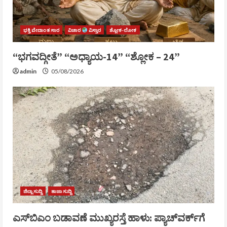
ಭಕ್ತಿ ವೇದಾಂತ ಸಾರ
ವಿಚಾರ
ವಿಸ್ತಾರ
ಶ್ಲೋಕ-ಲೋಕ
“ಭಗವದ್ಗೀತೆ” “ಅಧ್ಯಾಯ-14” “ಶ್ಲೋಕ – 24”
admin
05/08/2026
ಜಿಲ್ಲಾ ಸುದ್ದಿ
ತಾಜಾ ಸುದ್ದಿ
ಎಸ್‌ಬಿಎಂ ಬಡಾವಣೆ ಮುಖ್ಯರಸ್ತೆ ಹಾಳು: ಪ್ಯಾಚ್‌ವರ್ಕ್‌ಗೆ