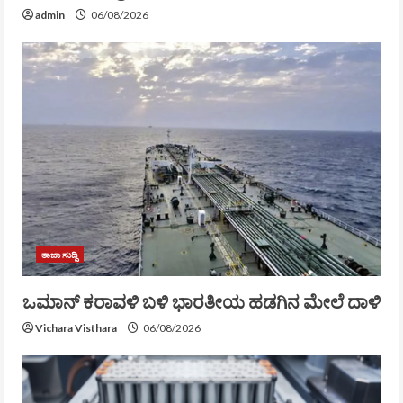
admin
06/08/2026
ತಾಜಾ ಸುದ್ದಿ
ಒಮಾನ್ ಕರಾವಳಿ ಬಳಿ ಭಾರತೀಯ ಹಡಗಿನ ಮೇಲೆ ದಾಳಿ
Vichara Visthara
06/08/2026