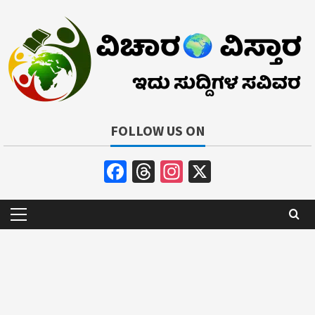
Skip
to
content
FOLLOW US ON
Facebook
Threads
Instagram
X
Primary
Menu