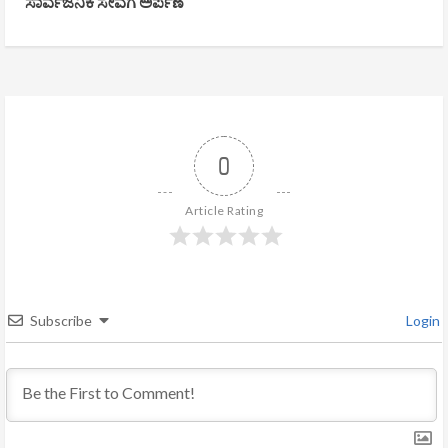
ಸಾರ್ವಜನಿಕ ಸೇವೆಗೆ ಅರ್ಪಣೆ
i
n
u
e
0
R
Article Rating
e
a
d
Subscribe
Login
i
n
g