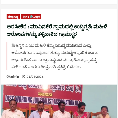
ಜಿಲ್ಲಾ ಸುದ್ದಿ
ವಿಚಾರ
ವಿಸ್ತಾರ
ಅರಸೀಕೆರೆ : ಮಾವಿನಕೆರೆ ಗ್ರಾಮದಲ್ಲಿ ಉದ್ವಿಗ್ನತೆ: ಮಹಿಳೆ
ಆರೋಪಗಳನ್ನು ತಳ್ಳಿಹಾಕಿದ ಗ್ರಾಮಸ್ಥರ
ತೇಜಸ್ವಿನಿ ಎಂಬ ಮಹಿಳೆ ತಮ್ಮ ವಿರುದ್ಧ ಮಾಡಿರುವ ಎಲ್ಲಾ
ಆರೋಪಗಳು ಸಂಪೂರ್ಣ ಸುಳ್ಳು, ದುರುದ್ದೇಶಪೂರಿತ ಹಾಗೂ
ಆಧಾರರಹಿತ ಎಂದು ಗ್ರಾಮಸ್ಥರಾದ ಮಧು, ಶಿವಯ್ಯ, ಪ್ರಸನ್ನ
ಸೇರಿದಂತೆ ಇತರರು ತೀವ್ರವಾಗಿ ಪ್ರತಿಕ್ರಿಯಿಸಿದರು.
admin
21/04/2026