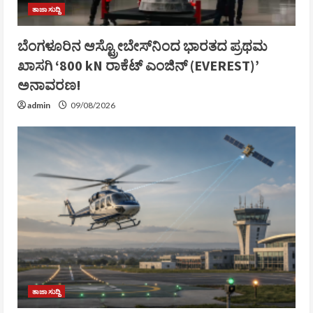
ತಾಜಾ ಸುದ್ದಿ
ಬೆಂಗಳೂರಿನ ಆಸ್ಟ್ರೋಬೇಸ್‌ನಿಂದ ಭಾರತದ ಪ್ರಥಮ
ಖಾಸಗಿ ‘800 kN ರಾಕೆಟ್ ಎಂಜಿನ್ (EVEREST)’
ಅನಾವರಣ!
admin
09/08/2026
ತಾಜಾ ಸುದ್ದಿ