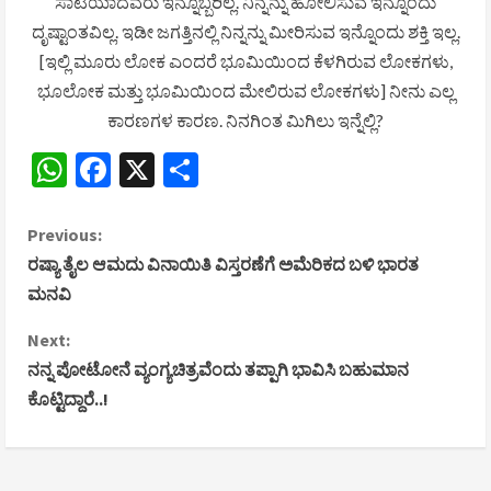
ಸಾಟಿಯಾದವರು ಇನ್ನೊಬ್ಬರಿಲ್ಲ. ನಿನ್ನನ್ನು ಹೋಲಿಸುವ ಇನ್ನೊಂದು
ದೃಷ್ಟಾಂತವಿಲ್ಲ. ಇಡೀ ಜಗತ್ತಿನಲ್ಲಿ ನಿನ್ನನ್ನು ಮೀರಿಸುವ ಇನ್ನೊಂದು ಶಕ್ತಿ ಇಲ್ಲ.
[ಇಲ್ಲಿ ಮೂರು ಲೋಕ ಎಂದರೆ ಭೂಮಿಯಿಂದ ಕೆಳಗಿರುವ ಲೋಕಗಳು,
ಭೂಲೋಕ ಮತ್ತು ಭೂಮಿಯಿಂದ ಮೇಲಿರುವ ಲೋಕಗಳು] ನೀನು ಎಲ್ಲ
ಕಾರಣಗಳ ಕಾರಣ. ನಿನಗಿಂತ ಮಿಗಿಲು ಇನ್ನೆಲ್ಲಿ?
WhatsApp
Facebook
X
Share
C
Previous:
ರಷ್ಯಾ ತೈಲ ಆಮದು ವಿನಾಯಿತಿ ವಿಸ್ತರಣೆಗೆ ಅಮೆರಿಕದ ಬಳಿ ಭಾರತ
o
ಮನವಿ
n
Next:
ನನ್ನ ಪೋಟೋನೆ ವ್ಯಂಗ್ಯಚಿತ್ರವೆಂದು ತಪ್ಪಾಗಿ ಭಾವಿಸಿ ಬಹುಮಾನ
t
ಕೊಟ್ಟಿದ್ದಾರೆ..!
i
n