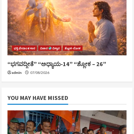
ಭಕ್ತಿ ವೇದಾಂತ ಸಾರ
ವಿಚಾರ
ವಿಸ್ತಾರ
ಶ್ಲೋಕ-ಲೋಕ
“ಭಗವದ್ಗೀತೆ” “ಅಧ್ಯಾಯ-14” “ಶ್ಲೋಕ – 26”
admin
07/08/2026
YOU MAY HAVE MISSED