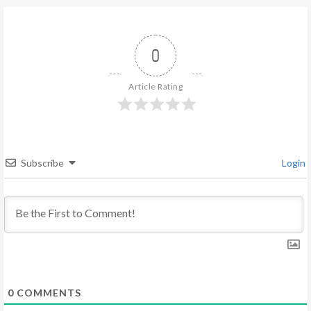
u
e
0
R
Article Rating
e
a
d
Subscribe
Login
i
n
g
0
COMMENTS