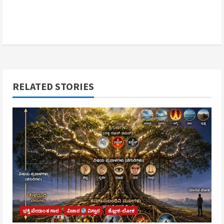
RELATED STORIES
ಭಕ್ತಿ ವೇದಾಂತ ಸಾರ
ವಿಚಾರ
ವಿಸ್ತಾರ
ಶ್ಲೋಕ-ಲೋಕ