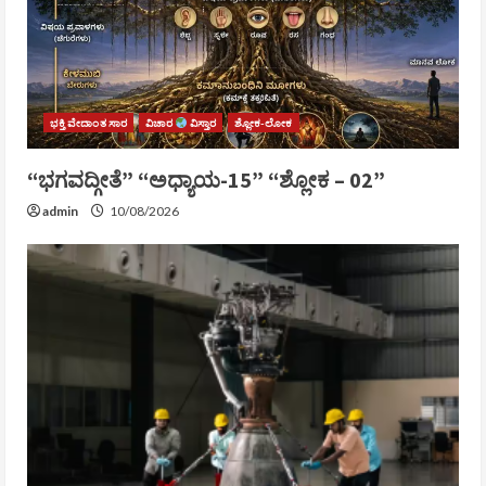
ಭಕ್ತಿ ವೇದಾಂತ ಸಾರ
ವಿಚಾರ
ವಿಸ್ತಾರ
ಶ್ಲೋಕ-ಲೋಕ
“ಭಗವದ್ಗೀತೆ” “ಅಧ್ಯಾಯ-15” “ಶ್ಲೋಕ – 02”
admin
10/08/2026