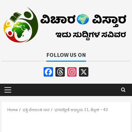
Skip
to
content
FOLLOW US ON
Facebook
Threads
Instagram
X
Primary
Menu
Home
ಭಕ್ತಿ ವೇದಾಂತ ಸಾರ
ಭಗವದ್ಗೀತೆ ಅಧ್ಯಾಯ 11, ಶ್ಲೋಕ – 43