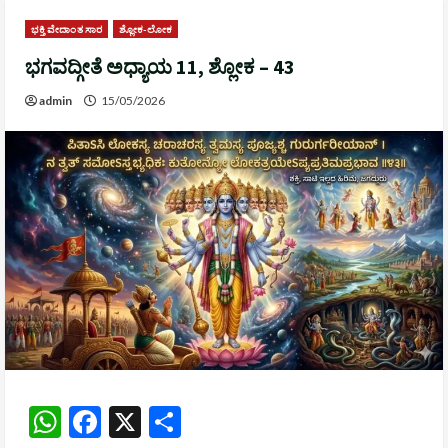
ಭಕ್ತಿ ವೇದಾಂತ ಸಾರ
ಶ್ಲೋಕ-ಲೋಕ
ಭಗವದ್ಗೀತೆ ಅಧ್ಯಾಯ 11, ಶ್ಲೋಕ – 43
admin
15/05/2026
WhatsApp
Facebook
X
Share