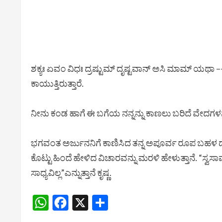
ಶಕ್ಯಃ ಏವಂ ವಿಧಃ ದ್ರಷ್ಟುಮ್ ದೃಷ್ಟವಾನ್ ಅಸಿ ಮಾಮ್ ಯ
ಕಾಯುತ್ತಿರುತ್ತಾರೆ.
ನೀನು ಕಂಡ ಹಾಗೆ ಈ ಬಗೆಯ ನನ್ನನ್ನು ಕಾಣಲು ಬರಿದೆ ವೇದಗಳನ್ನ
ಭಗವಂತ ಅರ್ಜುನನಿಗೆ ಕಾಣಿಸಿದ ತನ್ನ ಅಪೂರ್ವ ರೂಪ ಬಹಳ ದುರ
ಕೊಟ್ಟು ಹಿಂದೆ ಹೇಳಿದ ವಿಚಾರವನ್ನು ಮರಳಿ ಹೇಳುತ್ತಾನೆ. “ಸ್ವ
ಸಾಧ್ಯವಿಲ್ಲ”ಎನ್ನುತ್ತಾನೆ ಕೃಷ್ಣ.
WhatsApp
Facebook
X
Share