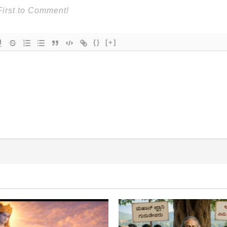
{}
[+]