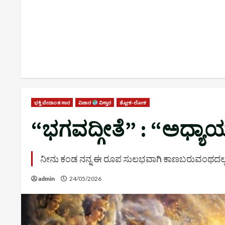
ಭಕ್ತಿ ವೇದಾಂತ ಸಾರ
ವಿಚಾರ
ವಿಸ್ತಾರ
ಶ್ಲೋಕ-ಲೋಕ
“ಭಗವದ್ಗೀತೆ” : “ಅಧ್ಯಾಯ
ನೀನು ಕಂಡ ನನ್ನ ಈ ರೂಪ ಸುಲಭವಾಗಿ ಕಾಣಬರುವಂಥದಲ್ಲ. 
admin
24/05/2026