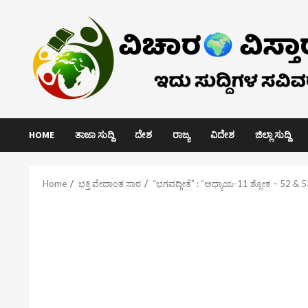
Skip
to
content
HOME
ತಾಜಾ ಸುದ್ದಿ
ದೇಶ
ರಾಜ್ಯ
ವಿದೇಶ
ಜಿಲ್ಲಾ ಸುದ್ದಿ
Home
ಭಕ್ತಿ ವೇದಾಂತ ಸಾರ
“ಭಗವದ್ಗೀತೆ” : “ಅಧ್ಯಾಯ-11 ಶ್ಲೋಕ – 52 & 5