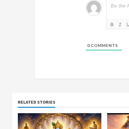
d
i
n
g
0
COMMENTS
RELATED STORIES