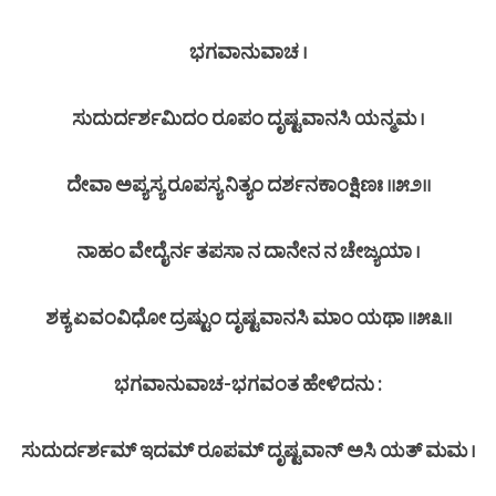
ಭಗವಾನುವಾಚ ।
ಸುದುರ್ದರ್ಶಮಿದಂ ರೂಪಂ ದೃಷ್ಟವಾನಸಿ ಯನ್ಮಮ ।
ದೇವಾ ಅಪ್ಯಸ್ಯ ರೂಪಸ್ಯ ನಿತ್ಯಂ ದರ್ಶನಕಾಂಕ್ಷಿಣಃ ॥೫೨॥
ನಾಹಂ ವೇದೈರ್ನ ತಪಸಾ ನ ದಾನೇನ ನ ಚೇಜ್ಯಯಾ ।
ಶಕ್ಯ ಏವಂವಿಧೋ ದ್ರಷ್ಟುಂ ದೃಷ್ಟವಾನಸಿ ಮಾಂ ಯಥಾ ॥೫೩॥
ಭಗವಾನುವಾಚ-ಭಗವಂತ ಹೇಳಿದನು :
ಸುದುರ್ದರ್ಶಮ್ ಇದಮ್ ರೂಪಮ್ ದೃಷ್ಟವಾನ್ ಅಸಿ ಯತ್ ಮಮ ।