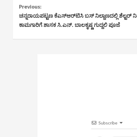
C
Previous:
ಚನ್ನರಾಯಪಟ್ಟಣ ಕೆಎಸ್‌ಆರ್‌ಟಿಸಿ ಬಸ್ ನಿಲ್ದಾಣದಲ್ಲಿ ಶೆಲ್ಟರ್ ನಿ
o
ಕಾಮಗಾರಿಗೆ ಶಾಸಕ ಸಿ.ಎನ್. ಬಾಲಕೃಷ್ಣ ಗುದ್ದಲಿ ಪೂಜೆ
n
t
i
n
u
e
R
e
Subscribe
a