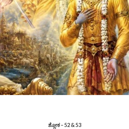
ಶ್ಲೋಕ – 52 & 53