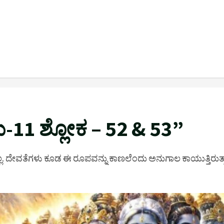
-11 ಶ್ಲೋಕ – 52 & 53”
ದೇವತೆಗಳು ಕೂಡ ಈ ರೂಪವನ್ನು ಕಾಣಲೆಂದು ಅನುಗಾಲ ಕಾಯುತ್ತಿರುತ್ತಾ