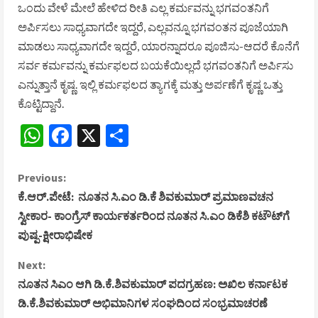
ಒಂದು ವೇಳೆ ಮೇಲೆ ಹೇಳಿದ ರೀತಿ ಎಲ್ಲ ಕರ್ಮವನ್ನು ಭಗವಂತನಿಗೆ
ಅರ್ಪಿಸಲು ಸಾಧ್ಯವಾಗದೇ ಇದ್ದರೆ, ಎಲ್ಲವನ್ನೂ ಭಗವಂತನ ಪೂಜೆಯಾಗಿ
ಮಾಡಲು ಸಾಧ್ಯವಾಗದೇ ಇದ್ದರೆ, ಯಾರನ್ನಾದರೂ ಪೂಜಿಸು-ಆದರೆ ಕೊನೆಗೆ
ಸರ್ವ ಕರ್ಮವನ್ನು ಕರ್ಮಫಲದ ಬಯಕೆಯಿಲ್ಲದೆ ಭಗವಂತನಿಗೆ ಅರ್ಪಿಸು
ಎನ್ನುತ್ತಾನೆ ಕೃಷ್ಣ. ಇಲ್ಲಿ ಕರ್ಮಫಲದ ತ್ಯಾಗಕ್ಕೆ ಮತ್ತು ಅರ್ಪಣೆಗೆ ಕೃಷ್ಣ ಒತ್ತು
ಕೊಟ್ಟಿದ್ದಾನೆ.
WhatsApp
Facebook
X
Share
C
Previous:
ಕೆ.ಆರ್.ಪೇಟೆ: ನೂತನ ಸಿ.ಎಂ ಡಿ.ಕೆ ಶಿವಕುಮಾರ್ ಪ್ರಮಾಣವಚನ
o
ಸ್ವೀಕಾರ- ಕಾಂಗ್ರೆಸ್ ಕಾರ್ಯಕರ್ತರಿಂದ ನೂತನ ಸಿ.ಎಂ ಡಿಕೆಶಿ ಕಟೌಟ್‌ಗೆ
ಪುಷ್ಪ-ಕ್ಷೀರಾಭಿಷೇಕ
n
Next:
t
ನೂತನ ಸಿಎಂ ಆಗಿ ಡಿ.ಕೆ.ಶಿವಕುಮಾರ್ ಪದಗ್ರಹಣ: ಅಖಿಲ ಕರ್ನಾಟಕ
i
ಡಿ.ಕೆ.ಶಿವಕುಮಾರ್ ಅಭಿಮಾನಿಗಳ ಸಂಘದಿಂದ ಸಂಭ್ರಮಾಚರಣೆ