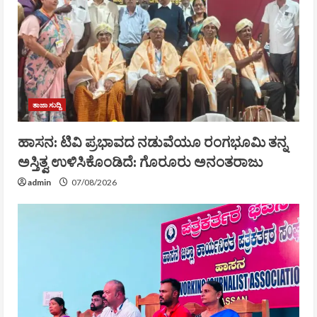
ತಾಜಾ ಸುದ್ದಿ
ಹಾಸನ: ಟಿವಿ ಪ್ರಭಾವದ ನಡುವೆಯೂ ರಂಗಭೂಮಿ ತನ್ನ
ಅಸ್ತಿತ್ವ ಉಳಿಸಿಕೊಂಡಿದೆ: ಗೊರೂರು ಅನಂತರಾಜು
admin
07/08/2026