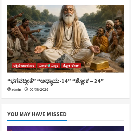
ಭಕ್ತಿ ವೇದಾಂತ ಸಾರ
ವಿಚಾರ
ವಿಸ್ತಾರ
ಶ್ಲೋಕ-ಲೋಕ
“ಭಗವದ್ಗೀತೆ” “ಅಧ್ಯಾಯ-14” “ಶ್ಲೋಕ – 24”
admin
05/08/2026
YOU MAY HAVE MISSED