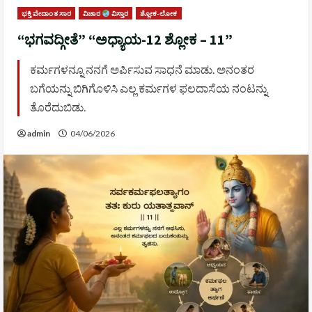
ಭಕ್ತಿ ವೇದಾಂತ ಸಾರ
ವಿಚಾರ
ವಿಸ್ತಾರ
ಶ್ಲೋಕ-ಲೋಕ
“ಭಗವದ್ಗೀತೆ” “ಅಧ್ಯಾಯ-12 ಶ್ಲೋಕ – 11”
ಕರ್ಮಗಳನ್ನೂ ನನಗೆ ಅರ್ಪಿಸುವ ಸಾಧನೆ ಮಾಡು. ಅನಂತರ
ಬಗೆಯನ್ನು ಬಿಗಿಗೊಳಿಸಿ ಎಲ್ಲ ಕರ್ಮಗಳ ಫಲದಾಸೆಯ ನಂಟನ್ನು
ತೊರೆದುಬಿಡು.
admin
04/06/2026