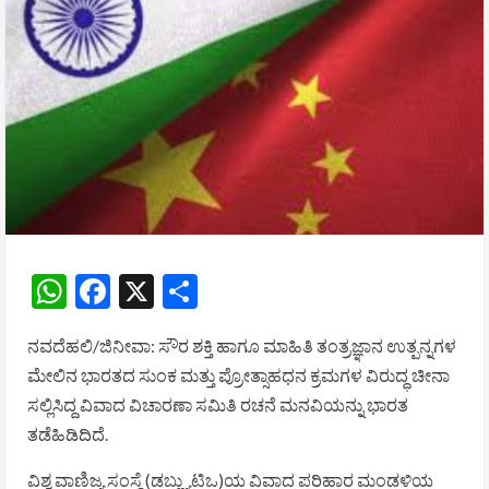
WhatsApp
Facebook
X
Share
ನವದೆಹಲಿ/ಜಿನೀವಾ: ಸೌರ ಶಕ್ತಿ ಹಾಗೂ ಮಾಹಿತಿ ತಂತ್ರಜ್ಞಾನ ಉತ್ಪನ್ನಗಳ
ಮೇಲಿನ ಭಾರತದ ಸುಂಕ ಮತ್ತು ಪ್ರೋತ್ಸಾಹಧನ ಕ್ರಮಗಳ ವಿರುದ್ಧ ಚೀನಾ
ಸಲ್ಲಿಸಿದ್ದ ವಿವಾದ ವಿಚಾರಣಾ ಸಮಿತಿ ರಚನೆ ಮನವಿಯನ್ನು ಭಾರತ
ತಡೆಹಿಡಿದಿದೆ.
ವಿಶ್ವ ವಾಣಿಜ್ಯ ಸಂಸ್ಥೆ (ಡಬ್ಲ್ಯುಟಿಒ)ಯ ವಿವಾದ ಪರಿಹಾರ ಮಂಡಳಿಯ