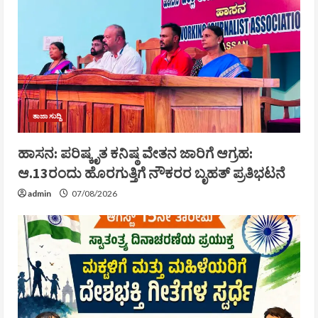
ತಾಜಾ ಸುದ್ದಿ
ಹಾಸನ: ಪರಿಷ್ಕೃತ ಕನಿಷ್ಠ ವೇತನ ಜಾರಿಗೆ ಆಗ್ರಹ:
ಆ.13ರಂದು ಹೊರಗುತ್ತಿಗೆ ನೌಕರರ ಬೃಹತ್ ಪ್ರತಿಭಟನೆ
admin
07/08/2026