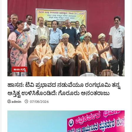
ತಾಜಾ ಸುದ್ದಿ
ಹಾಸನ: ಟಿವಿ ಪ್ರಭಾವದ ನಡುವೆಯೂ ರಂಗಭೂಮಿ ತನ್ನ
ಅಸ್ತಿತ್ವ ಉಳಿಸಿಕೊಂಡಿದೆ: ಗೊರೂರು ಅನಂತರಾಜು
admin
07/08/2026