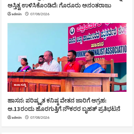
ಅಸ್ತಿತ್ವ ಉಳಿಸಿಕೊಂಡಿದೆ: ಗೊರೂರು ಅನಂತರಾಜು
admin
07/08/2026
ತಾಜಾ ಸುದ್ದಿ
ಹಾಸನ: ಪರಿಷ್ಕೃತ ಕನಿಷ್ಠ ವೇತನ ಜಾರಿಗೆ ಆಗ್ರಹ:
ಆ.13ರಂದು ಹೊರಗುತ್ತಿಗೆ ನೌಕರರ ಬೃಹತ್ ಪ್ರತಿಭಟನೆ
admin
07/08/2026