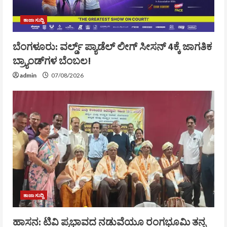
ತಾಜಾ ಸುದ್ದಿ
ಬೆಂಗಳೂರು: ವರ್ಲ್ಡ್ ಪ್ಯಾಡೆಲ್ ಲೀಗ್ ಸೀಸನ್ 4ಕ್ಕೆ ಜಾಗತಿಕ
ಬ್ರ್ಯಾಂಡ್‌ಗಳ ಬೆಂಬಲ!
admin
07/08/2026
ತಾಜಾ ಸುದ್ದಿ
ಹಾಸನ: ಟಿವಿ ಪ್ರಭಾವದ ನಡುವೆಯೂ ರಂಗಭೂಮಿ ತನ್ನ