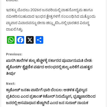
ಇದಕ್ಕೂ ಮೊದಲು 2026ರ ಜನವರಿಯಲ್ಲಿ ವಾಹನೋದ್ಯಮ ಹಾಗೂ
ನವೀಕರಿಸಬಹುದಾದ ಇಂಧನ ಕ್ಷೇತ್ರಗಳಿಗೆ ಸಂಬಂಧಿಸಿದ ಮತ್ತೊಂದು
ವ್ಯಾಪಾರ ವಿವಾದವನ್ನೂ ಚೀನಾ ಡಬ್ಲ್ಯುಟಿಒನಲ್ಲಿ ಭಾರತದ ವಿರುದ್ಧ
ದಾಖಲಿಸಿತ್ತು.
WhatsApp
Facebook
X
Share
C
Previous:
ಖಾಸಗಿ ಶಾಲೆಗಳ ಶುಲ್ಕ ಹೆಚ್ಚಳಕ್ಕೆ ಸರ್ಕಾರದ ಪೂರ್ವಾನುಮತಿ ಬೇಡ:
o
ಹೈಕೋರ್ಟ್ ಶೈಕ್ಷಣಿಕ ವರ್ಷದ ಆರಂಭದಲ್ಲಿ ಶುಲ್ಕ ಏರಿಕೆಗೆ ಮಹತ್ವದ
ತೀರ್ಪು
n
Next:
t
ಕ್ರಾಕೋಚ್ ಜನತಾ ಪಾರ್ಟಿಗೆ ಭಾರಿ ಬೆಂಬಲ: ಆಡಳಿತ ವೈಫಲ್ಯದ
i
ಪ್ರತಿಬಿಂಬ ಎಂದ ಪ್ರಶಾಂತ್ ಕಿಶೋರ್ ನಿರುದ್ಯೋಗ, ಭ್ರಷ್ಟಾಚಾರದಿಂದ
ಜನರಲ್ಲಿ ಅಸಮಾಧಾನ ಹೆಚ್ಚಾಗಿದೆ ಎಂದ ಜನ ಸುರಾಜ್ ನಾಯಕ
n