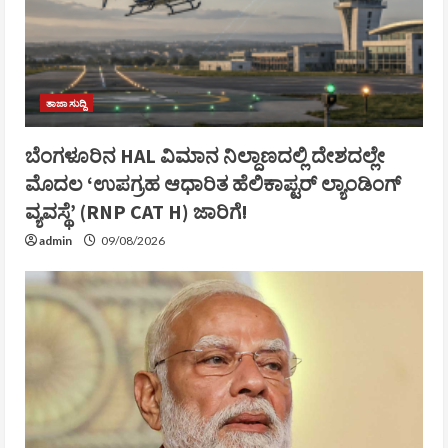
ತಾಜಾ ಸುದ್ದಿ
ಬೆಂಗಳೂರಿನ HAL ವಿಮಾನ ನಿಲ್ದಾಣದಲ್ಲಿ ದೇಶದಲ್ಲೇ
ಮೊದಲ ‘ಉಪಗ್ರಹ ಆಧಾರಿತ ಹೆಲಿಕಾಪ್ಟರ್ ಲ್ಯಾಂಡಿಂಗ್
ವ್ಯವಸ್ಥೆ’ (RNP CAT H) ಜಾರಿಗೆ!
admin
09/08/2026