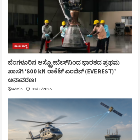
ತಾಜಾ ಸುದ್ದಿ
ಬೆಂಗಳೂರಿನ ಆಸ್ಟ್ರೋಬೇಸ್‌ನಿಂದ ಭಾರತದ ಪ್ರಥಮ
ಖಾಸಗಿ ‘800 kN ರಾಕೆಟ್ ಎಂಜಿನ್ (EVEREST)’
ಅನಾವರಣ!
admin
09/08/2026