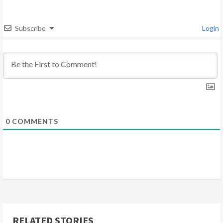
a
d
Subscribe
Login
i
n
g
0
COMMENTS
RELATED STORIES