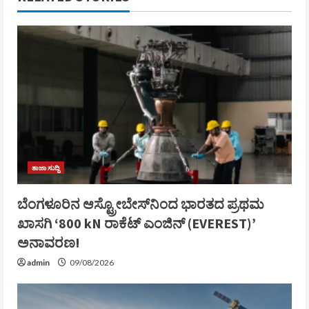
ತಾಜಾ ಸುದ್ದಿ
ಬೆಂಗಳೂರಿನ ಆಸ್ಟ್ರೋಬೇಸ್‌ನಿಂದ ಭಾರತದ ಪ್ರಥಮ
ಖಾಸಗಿ ‘800 kN ರಾಕೆಟ್ ಎಂಜಿನ್ (EVEREST)’
ಅನಾವರಣ!
admin
09/08/2026