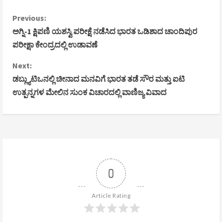
C
Previous:
ಅಗ್ನಿ-1 ಕ್ಷಿಪಣಿ ಯಶಸ್ವಿ ಪರೀಕ್ಷೆ ನಡೆಸಿದ ಭಾರತ ಒಡಿಶಾದ ಚಾಂದಿಪುರ
o
ಪರೀಕ್ಷಾ ಕೇಂದ್ರದಲ್ಲಿ ಉಡಾವಣೆ
n
Next:
ಡಬ್ಲ್ಯುಟಿಒನಲ್ಲಿ ಚೀನಾದ ಮನವಿಗೆ ಭಾರತ ತಡೆ ಸೌರ ಮತ್ತು ಐಟಿ
t
ಉತ್ಪನ್ನಗಳ ಮೇಲಿನ ಸುಂಕ ವಿಚಾರದಲ್ಲಿ ವಾಣಿಜ್ಯ ವಿವಾದ
i
n
u
e
0
R
Article Rating
e