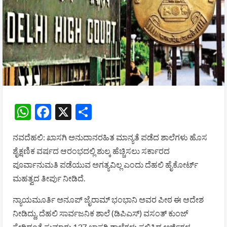
WhatsApp
Facebook
X
Share
ನವದೆಹಲಿ: ಖಾಸಗಿ ಅನುದಾನರಹಿತ ಮಾನ್ಯತೆ ಪಡೆದ ಶಾಲೆಗಳು ಹೊಸ
ಶೈಕ್ಷಣಿಕ ವರ್ಷದ ಆರಂಭದಲ್ಲಿ ಶುಲ್ಕ ಹೆಚ್ಚಿಸಲು ಸರ್ಕಾರದ
ಪೂರ್ವಾನುಮತಿ ಪಡೆಯುವ ಅಗತ್ಯವಿಲ್ಲ ಎಂದು ದೆಹಲಿ ಹೈಕೋರ್ಟ್
ಮಹತ್ವದ ತೀರ್ಪು ನೀಡಿದೆ.
ನ್ಯಾಯಮೂರ್ತಿ ಅನೂಪ್ ಜೈರಾಮ್ ಭಂಭಾನಿ ಅವರ ಪೀಠ ಈ ಆದೇಶ
ನೀಡಿದ್ದು, ದೆಹಲಿ ಸಾರ್ವಜನಿಕ ಶಾಲೆ (ಡಿಪಿಎಸ್) ವಸಂತ್ ಕುಂಜ್
ಸೇರಿದಂತೆ ಸುಮಾರು 137 ಖಾಸಗಿ ಶಾಲೆಗಳು ಸಲ್ಲಿಸಿದ್ದ ಅರ್ಜಿಗಳ