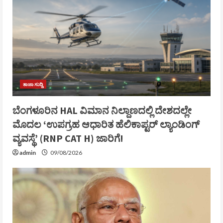
ತಾಜಾ ಸುದ್ದಿ
ಬೆಂಗಳೂರಿನ HAL ವಿಮಾನ ನಿಲ್ದಾಣದಲ್ಲಿ ದೇಶದಲ್ಲೇ
ಮೊದಲ ‘ಉಪಗ್ರಹ ಆಧಾರಿತ ಹೆಲಿಕಾಪ್ಟರ್ ಲ್ಯಾಂಡಿಂಗ್
ವ್ಯವಸ್ಥೆ’ (RNP CAT H) ಜಾರಿಗೆ!
admin
09/08/2026