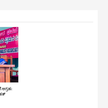
ೆ ಆಗ್ರಹ:
ಹತ್