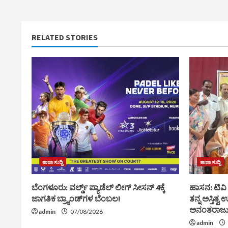
RELATED STORIES
ತಾಜಾ ಸುದ್ದಿ
ತಾಜಾ ಸುದ್ದಿ
ಬೆಂಗಳೂರು: ವರ್ಲ್ಡ್ ಪ್ಯಾಡೆಲ್ ಲೀಗ್ ಸೀಸನ್ 4ಕ್ಕೆ
ಹಾಸನ: ಟಿವ
ಜಾಗತಿಕ ಬ್ರ್ಯಾಂಡ್‌ಗಳ ಬೆಂಬಲ!
ತನ್ನ ಅಸ್ತಿತ
ಅನಂತರಾಜ
admin
07/08/2026
admin