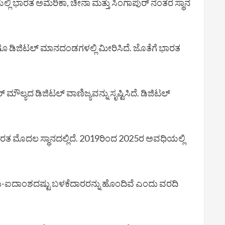
ತೆಯಲ್ಲಿ ಭಾರತ ಅಮೆರಿಕಾ, ಚೀನಾ ಮತ್ತು ಸಿಂಗಾಪುರ್ ನಂತರ ಸ್ಥಾನ
I ಹಾಗೂ ಡಿಜಿಟಲ್ ಮಾನದಂಡಗಳಲ್ಲಿ ಮೀರಿಸಿದೆ. ಜೊತೆಗೆ ಭಾರತ
ಲ್ಯದ ಡಿಜಿಟಲ್ ವಾಣಿಜ್ಯವನ್ನು ಸೃಷ್ಟಿಸಿದೆ. ಡಿಜಿಟಲ್
ಲಿ ಭಾರತ ಮೊದಲ ಸ್ಥಾನದಲ್ಲಿದೆ. 2019ರಿಂದ 2025ರ ಅವಧಿಯಲ್ಲಿ
ಎರಡು-ಐದಾಂಶದಷ್ಟು ಬಳಕೆದಾರರನ್ನು ಹೊಂದಿವೆ ಎಂದು ವರದಿ