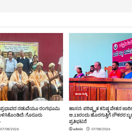
ತಾಜಾ ಸುದ್ದಿ
ಿ ಪ್ರಭಾವದ ನಡುವೆಯೂ ರಂಗಭೂಮಿ
ಹಾಸನ: ಪರಿಷ್ಕೃತ ಕನಿಷ್ಠ ವೇತನ ಜಾರಿಗ
್ವ ಉಳಿಸಿಕೊಂಡಿದೆ: ಗೊರೂರು
ಆ.13ರಂದು ಹೊರಗುತ್ತಿಗೆ ನೌಕರರ ಬೃ
ು
ಪ್ರತಿಭಟನೆ
07/08/2026
admin
07/08/2026