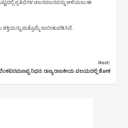
 ಮಟ್ಟದಲ್ಲಿ ಪ್ರತಿಭೆಗಳ ಚಲನವಲನವನ್ನು ಅಳೆಯಲು ಈ
 ಶಕ್ತಿಯನ್ನು ಮತ್ತೊಮ್ಮೆ ಸಾಬೀತುಪಡಿಸಿದೆ.
Next:
ವೆಂಕಟರಮಣಪ್ಪ ನಿಧನ: ರಾಜ್ಯ ರಾಜಕೀಯ ವಲಯದಲ್ಲಿ ಶೋಕ