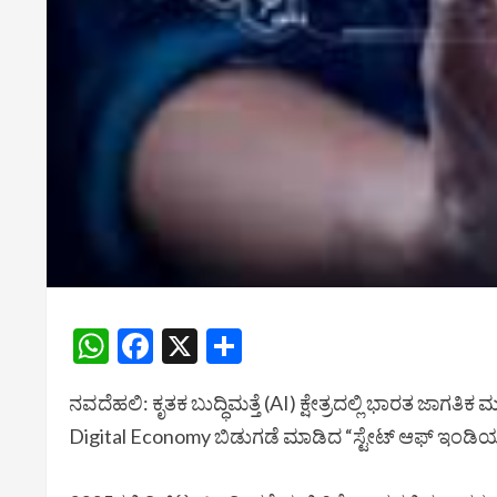
WhatsApp
Facebook
X
Share
ನವದೆಹಲಿ: ಕೃತಕ ಬುದ್ಧಿಮತ್ತೆ (AI) ಕ್ಷೇತ್ರದಲ್ಲಿ ಭಾರತ ಜಾಗತಿಕ
Digital Economy ಬಿಡುಗಡೆ ಮಾಡಿದ “ಸ್ಟೇಟ್ ಆಫ್ ಇಂಡಿ