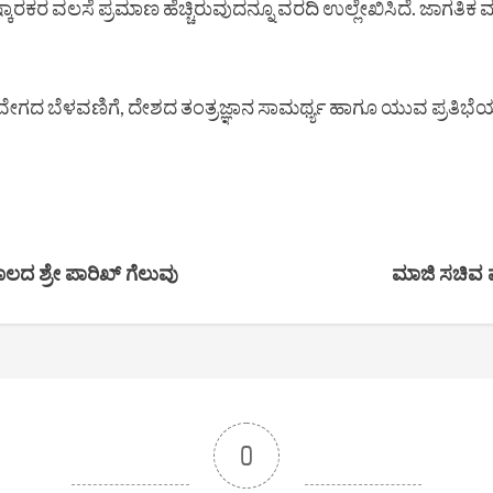
ಾರಕರ ವಲಸೆ ಪ್ರಮಾಣ ಹೆಚ್ಚಿರುವುದನ್ನೂ ವರದಿ ಉಲ್ಲೇಖಿಸಿದೆ. ಜಾಗತಿಕ
ಭಾರತದ ವೇಗದ ಬೆಳವಣಿಗೆ, ದೇಶದ ತಂತ್ರಜ್ಞಾನ ಸಾಮರ್ಥ್ಯ ಹಾಗೂ ಯುವ ಪ್ರತಿಭೆಯ
ಮೂಲದ ಶ್ರೇ ಪಾರಿಖ್ ಗೆಲುವು
ಮಾಜಿ ಸಚಿವ 
0