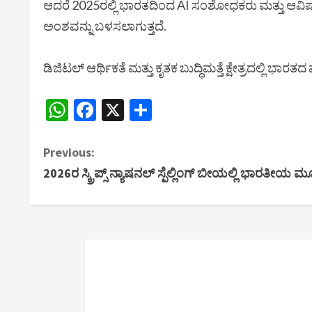
ಆದರೆ 2025ರಲ್ಲಿ ಭಾರತದಿಂದ AI ಸಂಶೋಧಕರು ಮತ್ತು ಆವಿಷ್ಕ
ಅಂಶವನ್ನು ಬಳಸಲಾಗುತ್ತದೆ.
ಡಿಜಿಟಲ್ ಆರ್ಥಿಕತೆ ಮತ್ತು ಕೃತಕ ಬುದ್ಧಿಮತ್ತೆ ಕ್ಷೇತ್ರದಲ್ಲಿ 
WhatsApp
Facebook
X
Share
C
Previous:
2026ರ ಸ್ಕ್ರಿಪ್ಸ್ ನ್ಯಾಷನಲ್ ಸ್ಪೆಲ್ಲಿಂಗ್ ಬೀಯಲ್ಲಿ ಭಾರತೀಯ 
o
n
t
i
n