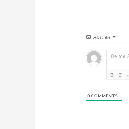
u
e
R
e
Subscribe
a
d
i
n
g
0
COMMENTS