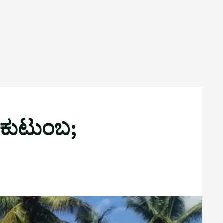
ದ ಕುಟುಂಬ;