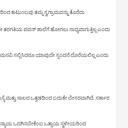
ಿಂದ ಕುಟುಂಬವು ತಮ್ಮ ಸ್ವಗ್ರಾಮವನ್ನು ತೊರೆದು
7ನೇ ತರಗತಿಯ ಪವನ್ ಶಾಲೆಗೆ ಹೋಗಲು ಸಾಧ್ಯವಾಗುತ್ತಿಲ್ಲ ಎಂದು
ರಳಿ ಮನವಿ ಸಲ್ಲಿಸಿದರೂ ಯಾವುದೇ ಸ್ಪಂದನೆ ದೊರೆಯಲಿಲ್ಲ ಎಂದು
ಸಮಸ್ಯೆ ಮತ್ತು ಸಾಲದ ಒತ್ತಡದಿಂದ ಬದುಕೇ ಬೇಸರವಾಗಿದೆ. ಸರ್ಕಾರ
ಸಿ ನ್ಯಾಯ ಒದಗಿಸಬೇಕೆಂಬ ಒತ್ತಾಯ ಸ್ಥಳೀಯರಿಂದ