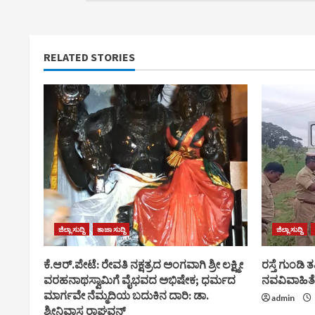
RELATED STORIES
ಜಿಲ್ಲಾ ಸುದ್ದಿ
ತಾಜಾ ಸುದ್ದಿ
ಜಿಲ್ಲಾ ಸುದ್ದಿ
ಕೆ.ಆರ್.ಪೇಟೆ: ರೇವತಿ ನಕ್ಷತ್ರದ ಅಂಗವಾಗಿ ಶ್ರೀ ಲಕ್ಷ್ಮೀ
ರಸ್ತೆ ಗುಂಡಿ ತ
ವರಹನಾಥಸ್ವಾಮಿಗೆ ವೈಭವದ ಅಭಿಷೇಕ; ಧರ್ಮದ
ನವವಿವಾಹಿತೆ
ಮಾರ್ಗವೇ ನೆಮ್ಮದಿಯ ಬದುಕಿನ ದಾರಿ: ಡಾ.
admin
ಶ್ರೀನಿವಾಸ ರಾಘವನ್