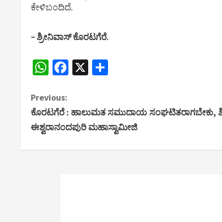
ಕೇಳಿಬಂದಿದೆ.
– ಶ್ರೀನಿವಾಸ್‌ ಕೊರಟಗೆರೆ.
WhatsApp
Facebook
X
Share
C
Previous:
ಕೊರಟಗೆರೆ : ಹಾಲುಮತ ಸಮುದಾಯ ಸಂಘಟಿತರಾಗಬೇಕು, ಶಿಕ್ಷಣಕ್ಕ
o
ಈಶ್ವರಾನಂದಪುರಿ ಮಹಾಸ್ವಾಮೀಜಿ
n
t
i
n