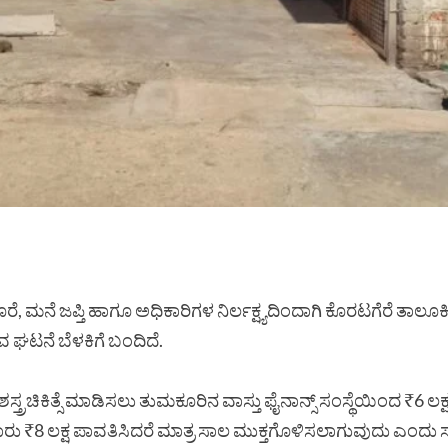
, ಮನೆ ಜಪ್ತಿ ಹಾಗೂ ಅಧಿಕಾರಿಗಳ ನಿರ್ಲಕ್ಷ್ಯದಿಂದಾಗಿ ಕೊರಟಗೆರೆ ತಾಲೂಕಿನ
ಘಟನೆ ಬೆಳಕಿಗೆ ಬಂದಿದೆ.
ರಚಿಕಿತ್ಸೆ ಮಾಡಿಸಲು ತುಮಕೂರಿನ ವಾಸ್ತು ಫೈನಾನ್ಸ್ ಸಂಸ್ಥೆಯಿಂದ ₹6 ಲಕ
ು ₹8 ಲಕ್ಷ ಪಾವತಿಸಿದರೆ ಮಾತ್ರ ಸಾಲ ಮುಕ್ತಗೊಳಿಸಲಾಗುವುದು ಎಂದು ಸಂಸ್