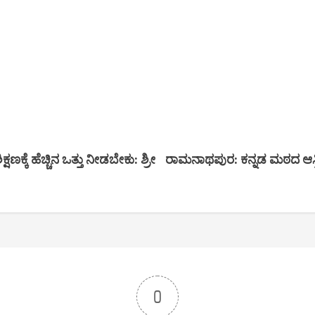
ೆ ಹೆಚ್ಚಿನ ಒತ್ತು ನೀಡಬೇಕು: ಶ್ರೀ
ರಾಮನಾಥಪುರ: ಕನ್ನಡ ಮಠದ ಆಸ್
0