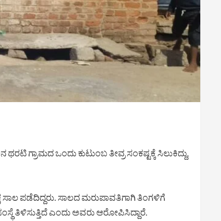
 ಥರಟಿ ಗ್ರಾಮದ ಒಂದು ಕುಟುಂಬ ತೀವ್ರ ಸಂಕಷ್ಟಕ್ಕೆ ಸಿಲುಕಿದ್ದು,
್ಷ ಸಾಲ ಪಡೆದಿದ್ದರು. ಸಾಲದ ಮರುಪಾವತಿಗಾಗಿ ತಿಂಗಳಿಗೆ
ಥೆ ತಿಳಿಸುತ್ತಿದೆ ಎಂದು ಅವರು ಆರೋಪಿಸಿದ್ದಾರೆ.