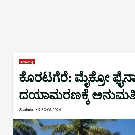
ತಾಜಾ ಸುದ್ದಿ
ಕೊರಟಗೆರೆ: ಮೈಕ್ರೋ ಫೈನಾನ
ದಯಾಮರಣಕ್ಕೆ ಅನುಮತಿ 
admin
30/06/2026