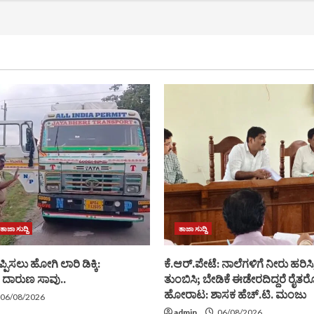
ತಾಜಾ ಸುದ್ದಿ
ತಾಜಾ ಸುದ್ದಿ
ಪ್ಪಿಸಲು ಹೋಗಿ ಲಾರಿ ಡಿಕ್ಕಿ:
ಕೆ.ಆರ್.ಪೇಟೆ: ನಾಲೆಗಳಿಗೆ ನೀರು ಹರಿಸಿ, 
 ದಾರುಣ ಸಾವು..
ತುಂಬಿಸಿ; ಬೇಡಿಕೆ ಈಡೇರದಿದ್ದರೆ ರೈತರ
ಹೋರಾಟ: ಶಾಸಕ ಹೆಚ್.ಟಿ. ಮಂಜು
06/08/2026
admin
06/08/2026