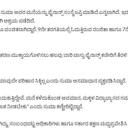
ಅವರ ಮನೆಯನ್ನು ಫೈನಾನ್ಸ್ ಸಂಸ್ಥೆ ಜಪ್ತಿ ಮಾಡಿದೆ ಎನ್ನಲಾಗಿದೆ. ಇದರ
ಿ ಆಶ್ರಯ ಪಡೆದಿದೆ.
ಲೂ ವಂಚಿತರಾಗಿದ್ದಾರೆ. 9ನೇ ತರಗತಿಯಲ್ಲಿ ಓದುತ್ತಿರುವ ರಂಜಿತಾ ಹಾಗೂ 
ಪ್ರಕರಣ ಮುಕ್ತಾಯಗೊಳಿಸಲು ಹಲವು ಬಾರಿ ವಾಸ್ತು ಫೈನಾನ್ಸ್ ಕಚೇರಿಗೆ ತೆ
ಾವುದೇ ಪರಿಹಾರ ಸಿಕ್ಕಿಲ್ಲ ಎಂದು ಸುಮಾ ಅಸಮಾಧಾನ ವ್ಯಕ್ತಪಡಿಸಿದ್ದಾರೆ.
ದೆ ಬದುಕುತ್ತಿದ್ದೇವೆ. ಮನೆ ಕಳೆದುಕೊಂಡ ಅವಮಾನ, ಮಕ್ಕಳ ವಿದ್ಯಾಭ್ಯಾಸದ 
 ನೀಡಬೇಕು” ಎಂದು ಸುಮಾ ಕಣ್ಣೀರಿಟ್ಟಿದ್ದಾರೆ.
ದ್ದು, ಸಂಬಂಧಪಟ್ಟ ಅಧಿಕಾರಿಗಳು ಹಾಗೂ ಸರ್ಕಾರ ತಕ್ಷಣ ಮಧ್ಯಪ್ರವೇಶಿ