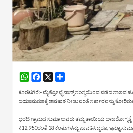
WhatsApp
Facebook
X
Share
ಕೊರಟಗೆರೆ:- ಮೈಕ್ರೋ ಫೈನಾನ್ಸ್ ಸಂಸ್ಥೆಯಿಂದ ಪಡೆದ ಸಾಲದ ಹೊರೆ
ದಯಾಮರಣಕ್ಕೆ ಅವಕಾಶ ನೀಡುವಂತೆ ಸರ್ಕಾರವನ್ನು ಕೋರಿರುವ 
ಥರಟಿ ಗ್ರಾಮದ ಸುಮಾ ಅವರು ತಮ್ಮ ತಾಯಿಯ ಅನಾರೋಗ್ಯಕ್ಕೆ ಶಸ್ತ್
₹12,950ರಂತೆ 18 ಕಂತುಗಳನ್ನು ಪಾವತಿಸಿದ್ದರೂ, ಇನ್ನೂ ಸುಮಾರ