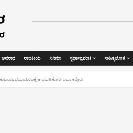
ಅಪರಾಧ
ರಾಜಕೀಯ
ಸಿನಿಮಾ
ಸ್ಪರ್ಧಾಪ್ರಪಂಚ
ಸಾಹಿತ್ಯಲೋಕ
ುಕಿದ ಕುಟುಂಬ; ದಯಾಮರಣಕ್ಕೆ ಅನುಮತಿ ಕೋರಿ ಸುಮಾ ಕಣ್ಣೀರು